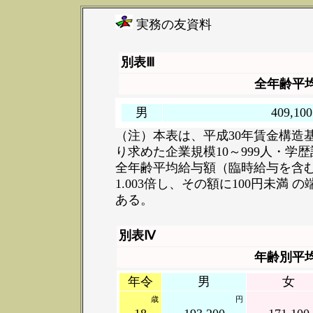
実務の友資料
別表Ⅲ
全年齢平
男
409,10
（注）本表は、平成30年賃金構造
り求めた企業規模10～999人・学
全年齢平均給与額（臨時給与を含
1.003倍し、その額に100円未
ある。
別表Ⅳ
年齢別平
年令
男
女
歳
円