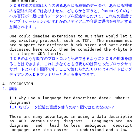
   ＸＤＲ標準の意図は人々の送るあらゆる種類のデータや、あらゆる機械
   のを記述の記述ではありません。どちらかと言うと、PascalやＣのよ
   ベル言語が一般に使うデータタイプを記述するだけで、これらの言語で
   たアプリケーションがいずれかのメディア上で容易に通信を可能とする
   意図されます 。
   One could imagine extensions to XDR that would let i
   any existing protocol, such as TCP.  The minimum nec
   are support for different block sizes and byte-order
   discussed here could then be considered the 4-byte b
   ＴＣＰのような既存のプロトコルも記述できるようにＸＤＲの拡張を想
   ることはできます。これに少なくとも必要ものは異なったブロックサイ
   サポートとバイト順序です。ここで論じられたＸＤＲは４バイトビッグ
   ディアンのＸＤＲファミリーと考える事ができす。
4. 議論
   (1) Why use a language for describing data?  What's 
   (1) なぜデータ記述に言語を使うのか？図ではだめなのか？
   There are many advantages in using a data-descriptio
   as  XDR  versus using  diagrams.   Languages are  mo
   diagrams   and   lead  to less  ambiguous   descript
   Languages are also easier  to understand and allow  