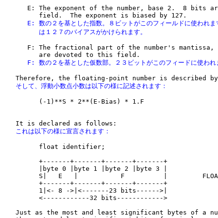
      E: The exponent of the number, base 2.  8 bits ar
      E: 数の２を基とした指数。８ビットがこのフィールドに使われま
         は１２７のバイアスがかけられます。
      F: The fractional part of the number's mantissa, 
      F: 数の２を基とした仮数部。２３ビットがこのフィードに使われ
   そして、浮動小数点小数は以下の様に記述されます：
         (-1)**S * 2**(E-Bias) * 1.F

   これは以下の様に宣言されます：
         float identifier;

         +-------+-------+-------+-------+

         |byte 0 |byte 1 |byte 2 |byte 3 |             
         S|   E   |           F          |         FLOA
         +-------+-------+-------+-------+

         1|<- 8 ->|<-------23 bits------>|

         <------------32 bits------------>

   Just as the most and least significant bytes of a nu