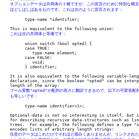
   オプションデータは共用体の１種ですが、この宣言のために特別な構文
   ほどしばしばあるものです。これは次のように宣言されます：
         type-name *identifier;

   これは次の共用体と等価です：
         union switch (bool opted) {

         case TRUE:

            type-name element;

         case FALSE:

            void;

         } identifier;

   It is also equivalent to the following variable-leng
   declaration, since the boolean "opted" can be interp
   ブール変数"opted"が配列の長さに翻訳できるので、以下の可変長配列
   も等しいです：
         type-name identifier<1>;

   Optional-data is not so interesting in itself, but i
   for describing recursive data-structures such as lin
   trees.  For example, the following defines a type "s
   任意のデータはこれだけでそれほど面白くありませんが、リンクされた