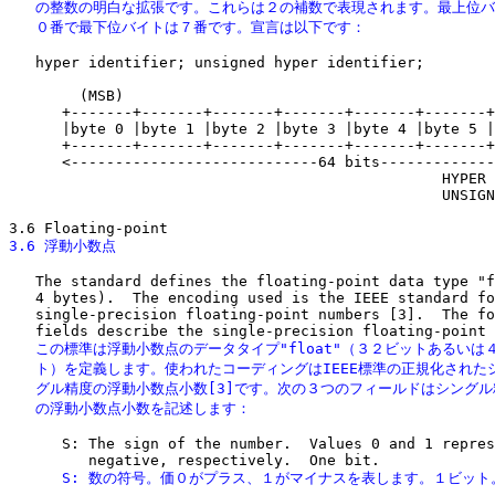
   の整数の明白な拡張です。これらは２の補数で表現されます。最上位バ
   ０番で最下位バイトは７番です。宣言は以下です：
   hyper identifier; unsigned hyper identifier;

        (MSB)                                          
      +-------+-------+-------+-------+-------+-------+
      |byte 0 |byte 1 |byte 2 |byte 3 |byte 4 |byte 5 |
      +-------+-------+-------+-------+-------+-------+
      <----------------------------64 bits-------------
                                                 HYPER 
                                                 UNSIGN
3.6 浮動小数点
   The standard defines the floating-point data type "f
   4 bytes).  The encoding used is the IEEE standard fo
   single-precision floating-point numbers [3].  The fo
   この標準は浮動小数点のデータタイプ"float"（３２ビットあるいは４
   ト）を定義します。使われたコーディングはIEEE標準の正規化されたシ
   グル精度の浮動小数点小数[3]です。次の３つのフィールドはシングル
   の浮動小数点小数を記述します：
      S: The sign of the number.  Values 0 and 1 repres
      S: 数の符号。価０がプラス、１がマイナスを表します。１ビット