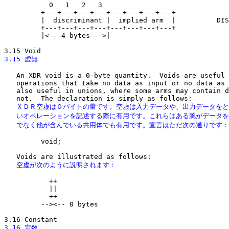
           0   1   2   3

         +---+---+---+---+---+---+---+---+

         |  discriminant |  implied arm  |          DIS
         +---+---+---+---+---+---+---+---+

         |<---4 bytes--->|

3.15 虚無
   An XDR void is a 0-byte quantity.  Voids are useful 
   operations that take no data as input or no data as 
   also useful in unions, where some arms may contain d
   ＸＤＲ空虚は０バイトの量です。空虚は入力データや、出力データをと
   いオペレーションを記述する際に有用です。これらはある腕がデータを
   でなく他が含んでいる共用体でも有用です。宣言はただ次の通りです：
         void;

   空虚が次のように説明されます：
           ++

           ||                                          
           ++

         --><-- 0 bytes

3.16 定数