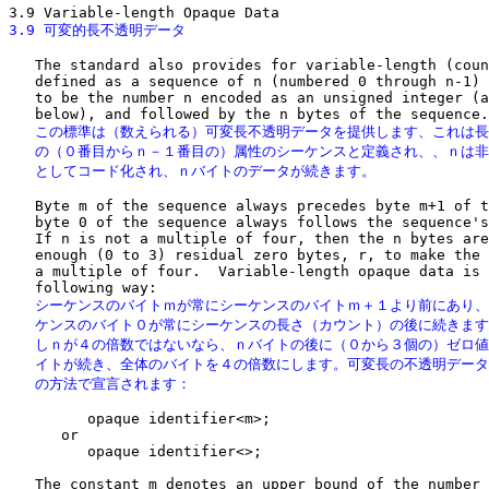
3.9 可変的長不透明データ 
   The standard also provides for variable-length (coun
   defined as a sequence of n (numbered 0 through n-1) 
   to be the number n encoded as an unsigned integer (a
   この標準は（数えられる）可変長不透明データを提供します、これは長
   の（０番目からｎ－１番目の）属性のシーケンスと定義され、、ｎは非
   としてコード化され、ｎバイトのデータが続きます。
   Byte m of the sequence always precedes byte m+1 of t
   byte 0 of the sequence always follows the sequence's
   If n is not a multiple of four, then the n bytes are
   enough (0 to 3) residual zero bytes, r, to make the 
   a multiple of four.  Variable-length opaque data is 
   シーケンスのバイトｍが常にシーケンスのバイトｍ＋１より前にあり、
   ケンスのバイト０が常にシーケンスの長さ（カウント）の後に続きます
   しｎが４の倍数ではないなら、ｎバイトの後に（０から３個の）ゼロ値
   イトが続き、全体のバイトを４の倍数にします。可変長の不透明データ
   の方法で宣言されます：
         opaque identifier<m>;

      or

         opaque identifier<>;

   The constant m denotes an upper bound of the number 