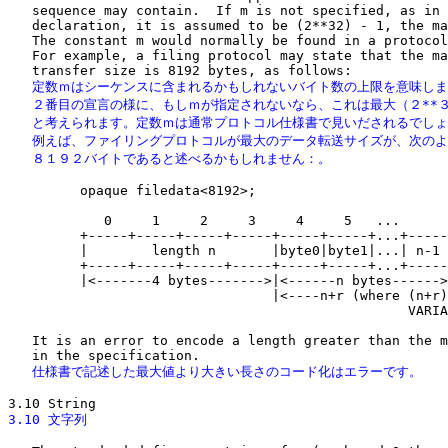
   sequence may contain.  If m is not specified, as in 
   declaration, it is assumed to be (2**32) - 1, the ma
   The constant m would normally be found in a protocol
   For example, a filing protocol may state that the ma
   定数ｍはシーケンスに含まれるかもしれないバイト数の上限を意味しま
   ２番目の宣言の様に、もしｍが指定されないなら、これは最大（２**３
   と考えられます。定数ｍは通常プロトコル仕様書で見いだされるでしょ
   例えば、ファイリングプロトコルが最大のデータ転送サイズが、次のよ
   ８１９２バイトであると述べるかもしれません：。
         opaque filedata<8192>;

            0     1     2     3     4     5   ...

         +-----+-----+-----+-----+-----+-----+...+-----
         |        length n       |byte0|byte1|...| n-1 
         +-----+-----+-----+-----+-----+-----+...+-----
         |<-------4 bytes------->|<------n bytes------>
                                 |<----n+r (where (n+r)
                                                  VARIA
   It is an error to encode a length greater than the m
   仕様書で記述した最大値より大きい長さのコード化はエラーです。
3.10 文字列