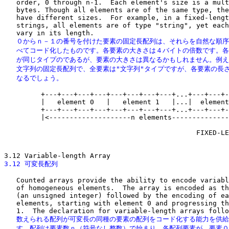
   order, 0 through n-1.  Each element's size is a mult
   bytes. Though all elements are of the same type, the
   have different sizes.  For example, in a fixed-lengt
   strings, all elements are of type "string", yet each
   ０からｎ－１の番号を付けた要素の固定長配列は、それらを自然な順序
   べてコード化したものです。各要素の大きさは４バイトの倍数です。各
   が同じタイプのであるが、要素の大きさは異なるかもしれません。例え
   文字列の固定長配列で、全要素は"文字列"タイプですが、各要素の長さ
   なるでしょう。
         +---+---+---+---+---+---+---+---+...+---+---+-
         |   element 0   |   element 1   |...|  element
         +---+---+---+---+---+---+---+---+...+---+---+-
         |<--------------------n elements--------------
                                               FIXED-LE
3.12 可変長配列
   Counted arrays provide the ability to encode variabl
   of homogeneous elements.  The array is encoded as th
   (an unsigned integer) followed by the encoding of ea
   elements, starting with element 0 and progressing th
   数えられる配列が可変長の同種の要素の配列をコード化する能力を供給
   す。配列は要素数ｎ（符号なし整数）で始まり、各配列要素が、要素０