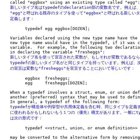
   新しいタイプ名はtypedefのdeclaration部の変数名です。例えば、
   "egg"と呼ばれる既存のタイプを使って"eggbox"と呼ばれる新しいタ
   定義します：
         typedef egg eggbox[DOZEN];

   Variables declared using the new type name have the 
   new type name would have in the typedef, if it was c
   variable.  For example, the following two declaratio
   新しいタイプ名を使って宣言された変数が、もしそれが変数であるなら
   typedefの新しいタイプ名がと同じタイプを持っています。例えば、次
   の宣言は変数な"fresheggs"を宣言することにおいて等しいです：
         eggbox  fresheggs;

         egg     fresheggs[DOZEN];

   When a typedef involves a struct, enum, or union def
   another (preferred) syntax that may be used to defin
   typedefが構造体や列挙型や共用体定義を含む時、同じタイプを定義す
   に使われるかもしれないもう１つの（優先）構文があります。一般にtype
   は次の形式です：
         typedef <<struct, union, or enum definition>> 
   may be converted to the alternative form by removing