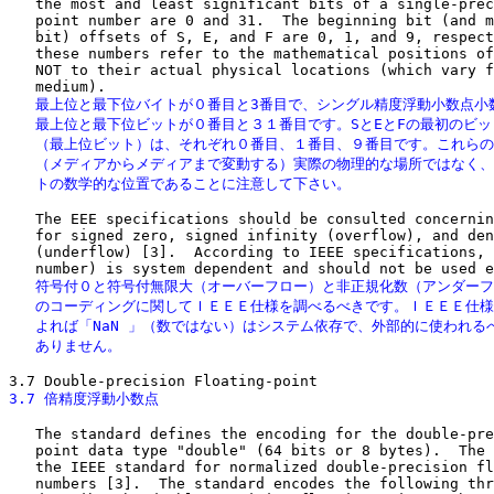
   the most and least significant bits of a single-prec
   point number are 0 and 31.  The beginning bit (and m
   bit) offsets of S, E, and F are 0, 1, and 9, respect
   these numbers refer to the mathematical positions of
   NOT to their actual physical locations (which vary f
   最上位と最下位バイトが０番目と3番目で、シングル精度浮動小数点小数
   最上位と最下位ビットが０番目と３１番目です。SとEとFの最初のビット
   （最上位ビット）は、それぞれ０番目、１番目、９番目です。これらの
   （メディアからメディアまで変動する）実際の物理的な場所ではなく、
   トの数学的な位置であることに注意して下さい。
   The EEE specifications should be consulted concernin
   for signed zero, signed infinity (overflow), and den
   (underflow) [3].  According to IEEE specifications, 
   符号付０と符号付無限大（オーバーフロー）と非正規化数（アンダーフ
   のコーディングに関してＩＥＥＥ仕様を調べるべきです。ＩＥＥＥ仕様
   よれば「NaN 」（数ではない）はシステム依存で、外部的に使われるべ
   ありません。
3.7 倍精度浮動小数点
   The standard defines the encoding for the double-pre
   point data type "double" (64 bits or 8 bytes).  The 
   the IEEE standard for normalized double-precision fl
   numbers [3].  The standard encodes the following thr