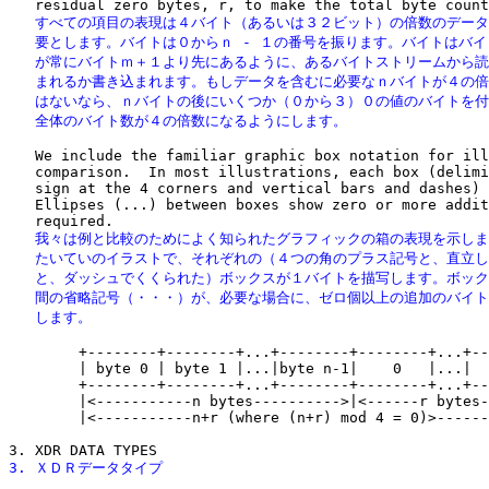
   すべての項目の表現は４バイト（あるいは３２ビット）の倍数のデータ
   要とします。バイトは０からｎ - １の番号を振ります。バイトはバイ
   が常にバイトｍ＋１より先にあるように、あるバイトストリームから読
   まれるか書き込まれます。もしデータを含むに必要なｎバイトが４の倍
   はないなら、ｎバイトの後にいくつか（０から３）０の値のバイトを付
   全体のバイト数が４の倍数になるようにします。
   We include the familiar graphic box notation for ill
   comparison.  In most illustrations, each box (delimi
   sign at the 4 corners and vertical bars and dashes) 
   Ellipses (...) between boxes show zero or more addit
   我々は例と比較のためによく知られたグラフィックの箱の表現を示しま
   たいていのイラストで、それぞれの（４つの角のプラス記号と、直立し
   と、ダッシュでくくられた）ボックスが１バイトを描写します。ボック
   間の省略記号（・・・）が、必要な場合に、ゼロ個以上の追加のバイト
   します。
        +--------+--------+...+--------+--------+...+--
        | byte 0 | byte 1 |...|byte n-1|    0   |...|  
        +--------+--------+...+--------+--------+...+--
        |<-----------n bytes---------->|<------r bytes-
        |<-----------n+r (where (n+r) mod 4 = 0)>------
3. ＸＤＲデータタイプ