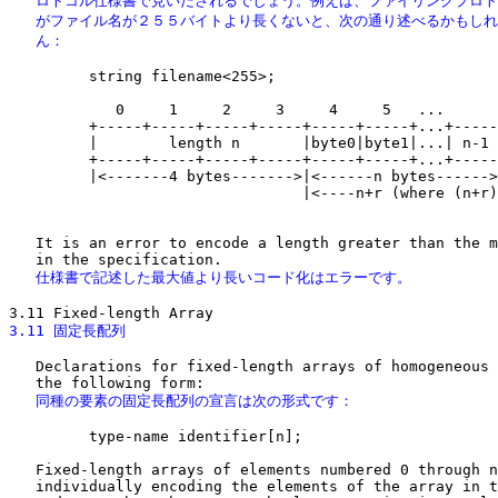
   ロトコル仕様書で見いだされるでしょう。例えば、ファイリングプロト
   がファイル名が２５５バイトより長くないと、次の通り述べるかもしれ
   ん：
         string filename<255>;

            0     1     2     3     4     5   ...

         +-----+-----+-----+-----+-----+-----+...+-----
         |        length n       |byte0|byte1|...| n-1 
         +-----+-----+-----+-----+-----+-----+...+-----
         |<-------4 bytes------->|<------n bytes------>
                                 |<----n+r (where (n+r)
                                                       
   It is an error to encode a length greater than the m
   仕様書で記述した最大値より長いコード化はエラーです。
3.11 固定長配列
   Declarations for fixed-length arrays of homogeneous 
   同種の要素の固定長配列の宣言は次の形式です：
         type-name identifier[n];

   Fixed-length arrays of elements numbered 0 through n
   individually encoding the elements of the array in t