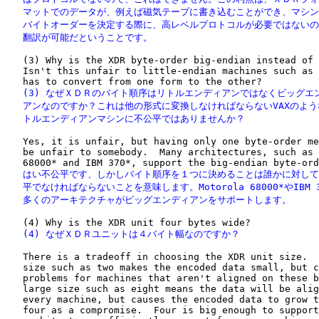
   マットでのデータが、例えば磁気テープに書き込むことができ、マシン
   バイトオーダーを決定する際に、高レベルプロトコルが必要ではないの
   翻訳が可能だということです。
   (3) Why is the XDR byte-order big-endian instead of 
   Isn't this unfair to little-endian machines such as 
   (3) なぜＸＤＲのバイト順序はリトルエンディアンではなくビッグエン
   アンなのですか？これは他の形式に変換しなければならないVAXのよう
   トルエンディアンマシンに不公平ではありませんか？
   Yes, it is unfair, but having only one byte-order me
   be unfair to somebody.  Many architectures, such as 
   はい不公平です、しかしバイト順序を１つに決めることは誰かに対して
   平でなければならないことを意味します。Motorola 68000*やIBM 3
   多くのアーキテクチャがビッグエンディアンをサポートします。
   (4) なぜＸＤＲユニットは４バイト幅なのですか？
   There is a tradeoff in choosing the XDR unit size.  
   size such as two makes the encoded data small, but c
   problems for machines that aren't aligned on these b
   large size such as eight means the data will be alig
   every machine, but causes the encoded data to grow t
   four as a compromise.  Four is big enough to support