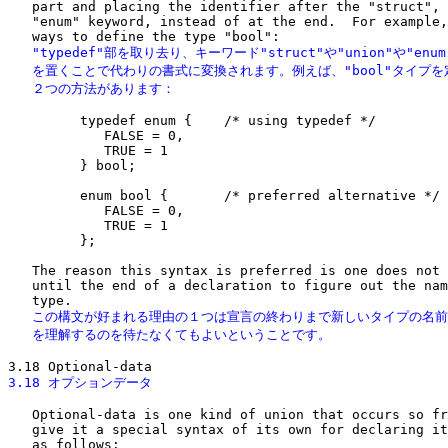
   part and placing the identifier after the "struct", 
   "enum" keyword, instead of at the end.  For example,
   "typedef"部を取り去り、キーワード"struct"や"union"や"enu
   を置くことで代わりの書式に変換されます。例えば、"bool"タイプを
   ２つの方法があります：
         typedef enum {    /* using typedef */

            FALSE = 0,

            TRUE = 1

         } bool;

         enum bool {       /* preferred alternative */

            FALSE = 0,

            TRUE = 1

         };

   The reason this syntax is preferred is one does not 
   until the end of a declaration to figure out the nam
   この構文が好まれる理由の１つは宣言の終わりまで新しいタイプの名前

   を理解するのを待たなくてもよいということです。
3.18 オプションデータ
   Optional-data is one kind of union that occurs so fr
   give it a special syntax of its own for declaring it