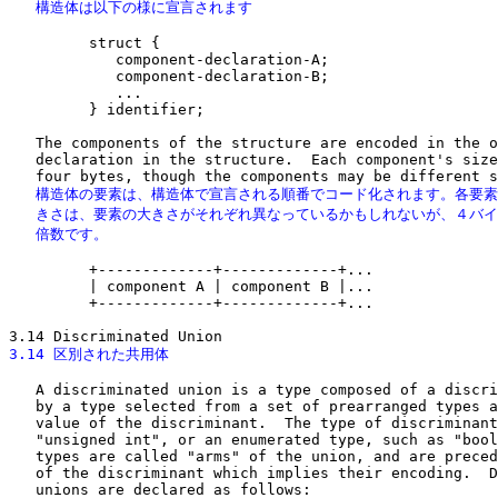
   構造体は以下の様に宣言されます
         struct {

            component-declaration-A;

            component-declaration-B;

            ...

         } identifier;

   The components of the structure are encoded in the o
   declaration in the structure.  Each component's size
   構造体の要素は、構造体で宣言される順番でコード化されます。各要素
   きさは、要素の大きさがそれぞれ異なっているかもしれないが、４バイ
   倍数です。
         +-------------+-------------+...

         | component A | component B |...              
         +-------------+-------------+...

3.14 区別された共用体
   A discriminated union is a type composed of a discri
   by a type selected from a set of prearranged types a
   value of the discriminant.  The type of discriminant
   "unsigned int", or an enumerated type, such as "bool
   types are called "arms" of the union, and are preced
   of the discriminant which implies their encoding.  D