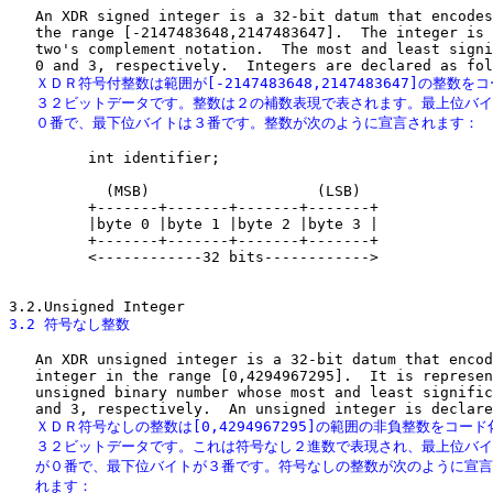
   An XDR signed integer is a 32-bit datum that encodes
   the range [-2147483648,2147483647].  The integer is 
   two's complement notation.  The most and least signi
   ＸＤＲ符号付整数は範囲が[-2147483648,2147483647]の整数を
   ３２ビットデータです。整数は２の補数表現で表されます。最上位バイ
   ０番で、最下位バイトは３番です。整数が次のように宣言されます：
         int identifier;

           (MSB)                   (LSB)

         +-------+-------+-------+-------+

         |byte 0 |byte 1 |byte 2 |byte 3 |             
         +-------+-------+-------+-------+

         <------------32 bits------------>

3.2 符号なし整数
   An XDR unsigned integer is a 32-bit datum that encod
   integer in the range [0,4294967295].  It is represen
   unsigned binary number whose most and least signific
   ＸＤＲ符号なしの整数は[0,4294967295]の範囲の非負整数をコード
   ３２ビットデータです。これは符号なし２進数で表現され、最上位バイ
   が０番で、最下位バイトが３番です。符号なしの整数が次のように宣言
   れます：