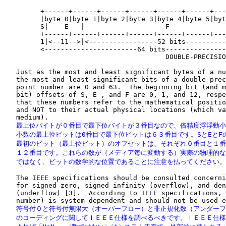
         +------+------+------+------+------+------+---
         |byte 0|byte 1|byte 2|byte 3|byte 4|byte 5|byt
         S|    E   |                    F              
         +------+------+------+------+------+------+---
         1|<--11-->|<-----------------52 bits----------
         <-----------------------64 bits---------------
                                        DOUBLE-PRECISIO
   Just as the most and least significant bytes of a nu
   the most and least significant bits of a double-prec
   point number are 0 and 63.  The beginning bit (and m
   bit) offsets of S, E , and F are 0, 1, and 12, respe
   that these numbers refer to the mathematical positio
   and NOT to their actual physical locations (which va
   最上位バイトが０番目で最下位バイトが３番目なので、倍精度浮浮動小
   小数の最上位ビットは0番目で最下位ビットは６３番目です。SとEとFの
   最初のビット（最上位ビット）のオフセットは、それぞれ０番目と１番
   １２番目です。これらの数が（メディア毎に変動する）実際の物理的な
   ではなく、ビットの数学的な位置であることに注意を払ってください。
   The IEEE specifications should be consulted concerni
   for signed zero, signed infinity (overflow), and den
   (underflow) [3].  According to IEEE specifications, 
   符号付０と符号付無限大（オーバーフロー）と非正規化数（アンダーフ
   のコーディングに関してＩＥＥＥ仕様を調べるべきです。ＩＥＥＥ仕様