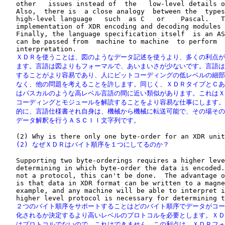
   other   issues instead of  the   low-level details o
   Also,  there is  a close analogy  between the  types
   high-level language   such  as C   or    Pascal.   T
   implementation of XDR encoding and decoding modules 
   Finally, the language specification itself  is an AS
   can be passed from  machine to machine  to perform  
   ＸＤＲを使うことは、図のようなデータ記述を使うより、多くの利点が
   ます。言語は図よりもフォーマルで、あいまいさが少ないです。言語は
   することがより容易であり、人にビットコーディングの低レベルの細部
   なく、他の問題を考えることを許します。同じく、ＸＤＲタイプとＣあ
   はパスカルのような高レベル言語の間に近い類似があります。これはＸ
   コーディングとモジュールを解読することをより容易な仕事にします。
   的に、言語仕様書それ自身は、機械から機械に転送可能で、その場その
   データ解釈を行うＡＳＣＩＩ文字列です。
   (2) なぜＸＤＲはバイト順序を１つにしてるのか？
   Supporting two byte-orderings requires a higher leve
   determining in which byte-order the data is encoded.
   not a protocol, this can't be done.  The advantage o
   is that data in XDR format can be written to a magne
   example, and any machine will be able to interpret i
   ２つのバイト順序をサポートすることはどのバイト順序でデータがコー
   化されるか決定するより高いレベルのプロトコルを必要とします。ＸＤ
   はプロトコルでないので、これはできません。この利点は、ＸＤＲフォ