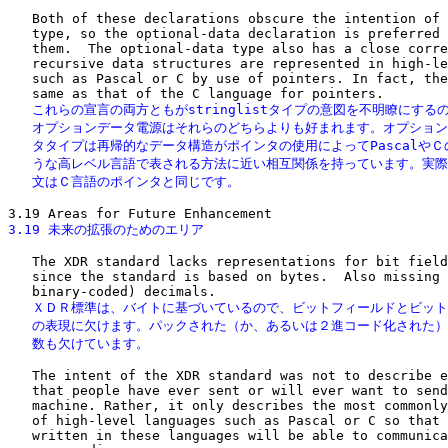
   Both of these declarations obscure the intention of 
   type, so the optional-data declaration is preferred 
   them.  The optional-data type also has a close corre
   recursive data structures are represented in high-le
   such as Pascal or C by use of pointers. In fact, the
   これらの宣言の両方ともがstringlistタイプの意図を不明瞭にするの
   オプションデータ電源はそれらのどちらよりも好まれます。オプション
   タタイプは再帰的なデータ構造がポインタの使用によってPascalやＣの
   うな高レベル言語で表される方法に近い相互関係を持っています。実際
   文はＣ言語のポインタと同じです。
3.19 未来の拡張のためのエリア
   The XDR standard lacks representations for bit field
   since the standard is based on bytes.  Also missing 
   ＸＤＲ標準は、バイトに基づいているので、ビットフィールドとビット
   の表現に欠けます。パックされた（か、あるいは２進コード化された）
   数も欠けています。
   The intent of the XDR standard was not to describe e
   that people have ever sent or will ever want to send
   machine. Rather, it only describes the most commonly
   of high-level languages such as Pascal or C so that 
   written in these languages will be able to communica