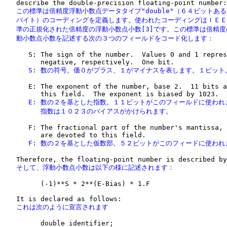
   この標準は倍精度浮動小数点データタイプ"double"（６４ビットある
   バイト）のコーディングを定義します。使われたコーディングはＩＥＥ
   準の正規化された倍精度の浮動小数点小数[3]です。この標準は倍精度
   動小数点小数を記述する次の３つのフィールドをコード化します：
      S: The sign of the number.  Values 0 and 1 repres
      S: 数の符号。価０がプラス、１がマイナスを表します。１ビット
      E: The exponent of the number, base 2.  11 bits a
      E: 数の２を基とした指数。１１ビットがこのフィールドに使われ
         指数は１０２３のバイアスがかけられます。
      F: The fractional part of the number's mantissa, 
      F: 数の２を基とした仮数部。５２ビットがこのフィードに使われ
   そして、浮動小数点小数は以下の様に記述されます：
         (-1)**S * 2**(E-Bias) * 1.F

   これは次のように宣言されます
         double identifier;
