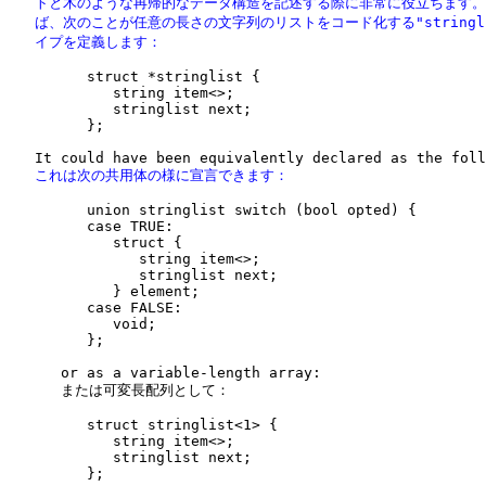
   トと木のような再帰的なデータ構造を記述する際に非常に役立ちます。
   ば、次のことが任意の長さの文字列のリストをコード化する"stringlis
   イプを定義します：
         struct *stringlist {

            string item<>;

            stringlist next;

         };

   これは次の共用体の様に宣言できます：
         union stringlist switch (bool opted) {

         case TRUE:

            struct {

               string item<>;

               stringlist next;

            } element;

         case FALSE:

            void;

         };

      or as a variable-length array:

      または可変長配列として：

         struct stringlist<1> {

            string item<>;

            stringlist next;

         };
