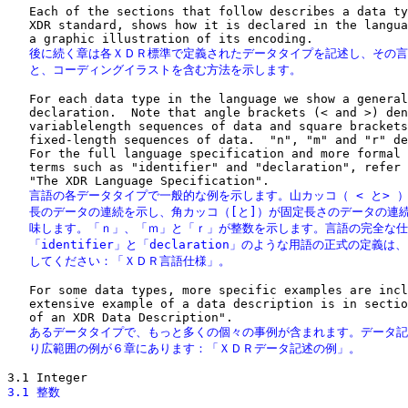
   Each of the sections that follow describes a data ty
   XDR standard, shows how it is declared in the langua
   後に続く章は各ＸＤＲ標準で定義されたデータタイプを記述し、その言
   と、コーディングイラストを含む方法を示します。
   For each data type in the language we show a general
   declaration.  Note that angle brackets (< and >) den
   variablelength sequences of data and square brackets
   fixed-length sequences of data.  "n", "m" and "r" de
   For the full language specification and more formal 
   terms such as "identifier" and "declaration", refer 
   言語の各データタイプで一般的な例を示します。山カッコ（ < と> ）
   長のデータの連続を示し、角カッコ（[と]）が固定長さのデータの連続
   味します。「ｎ」、「ｍ」と「ｒ」が整数を示します。言語の完全な仕
   「identifier」と「declaration」のような用語の正式の定義は
   してください：「ＸＤＲ言語仕様」。
   For some data types, more specific examples are incl
   extensive example of a data description is in sectio
   あるデータタイプで、もっと多くの個々の事例が含まれます。データ記
   り広範囲の例が６章にあります：「ＸＤＲデータ記述の例」。
3.1 整数