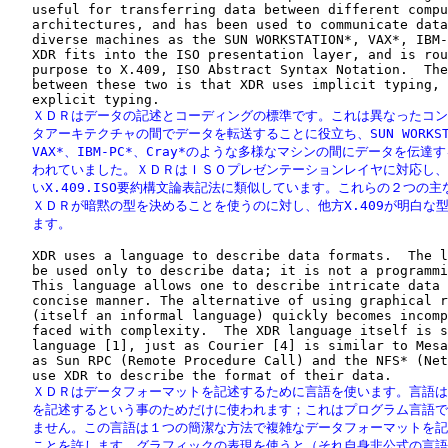
   useful for transferring data between different compu
   architectures, and has been used to communicate data
   diverse machines as the SUN WORKSTATION*, VAX*, IBM-
   XDR fits into the ISO presentation layer, and is rou
   purpose to X.409, ISO Abstract Syntax Notation.  The
   between these two is that XDR uses implicit typing, 
   ＸＤＲはデータの記述とコーディングの標準です。これは異なったコン
   タアーキテクチャの間でデータを転送することに役立ち、SUN WORKSTAT
   VAX*、IBM-PC*、Cray*のような多様なマシンの間にデータを伝達す
   われていました。ＸＤＲはＩＳＯプレゼンテーションレイヤに対応し、
   いX.409.ISO要約構文論表記法に類似しています。これらの２つの主
   ＸＤＲが暗黙の型を決めることを使うのに対し、他方X.409が明白な型
   ます。
   XDR uses a language to describe data formats.  The l
   be used only to describe data; it is not a programmi
   This language allows one to describe intricate data 
   concise manner. The alternative of using graphical r
   (itself an informal language) quickly becomes incomp
   faced with complexity.  The XDR language itself is s
   language [1], just as Courier [4] is similar to Mesa
   as Sun RPC (Remote Procedure Call) and the NFS* (Net
   ＸＤＲはデータフォーマットを記述するために言語を使います。言語は
   を記述するという事のためだけに使われます；これはプログラム言語で
   ません。この言語は１つの簡潔な方法で複雑なデータフォーマットを記
   ことを許します。グラフィックの表現を使うと（それ自身非公式の言語