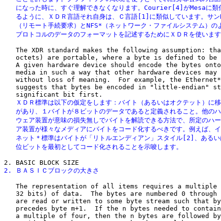
   になった時に、すぐ理解できなくなります。Courier[4]がMesaに類
   るように、ＸＤＲ言語それ自身は、Ｃ言語[1]に類似しています。サンRP
   （リモート手続要求）とNFS*（ネットワーク・ファイルシステム）のよ
   プロトコルのデータのフォーマットを記述するためにＸＤＲを使いま
   The XDR standard makes the following assumption: tha
   octets) are portable, where a byte is defined to be 
   A given hardware device should encode the bytes onto
   media in such a way that other hardware devices may 
   without loss of meaning.  For example, the Ethernet*
   suggests that bytes be encoded in "little-endian" st
   ＸＤＲ標準は以下の仮定をします：バイト（あるいはオクテット）に移
   があり、１バイトが８ビットのデータであると定義されること。他のハ
   ウェア装置が意味の損失無しでバイトを解読できる方法で、所定のハー
   ア装置が様々なメディアにバイトをコード化するべきです。例えば、イ
   ネット＊標準はバイトが「リトルエンディアン」スタイル[2]、あるい
   位ビットを最初としてコード化されることを示唆します。
2. ＢＡＳＩＣブロックの大きさ
   The representation of all items requires a multiple 
   32 bits) of data.  The bytes are numbered 0 through 
   are read or written to some byte stream such that by
   precedes byte m+1.  If the n bytes needed to contain
   a multiple of four, then the n bytes are followed by