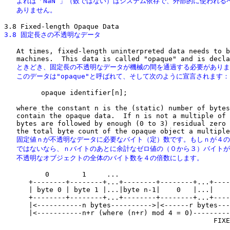
   よれば「NaN 」（数ではない）はシステム依存で、外部的に使われるべ
   ありません。
3.8 固定長さの不透明なデータ
   At times, fixed-length uninterpreted data needs to b
   ときどき、固定長の不透明なデータが機械の間を通過する必要がありま
   このデータは"opaque"と呼ばれて、そして次のように宣言されます
         opaque identifier[n];

   where the constant n is the (static) number of bytes
   contain the opaque data.  If n is not a multiple of 
   bytes are followed by enough (0 to 3) residual zero 
   固定値ｎが不透明なデータに必要なバイト（定）数です。もしｎが４の
   ではないなら、ｎバイトのあとに余計なゼロ値の（０から３）バイトが
   不透明なオブジェクトの全体のバイト数を４の倍数にします。
          0        1     ...

      +--------+--------+...+--------+--------+...+----
      | byte 0 | byte 1 |...|byte n-1|    0   |...|    
      +--------+--------+...+--------+--------+...+----
      |<-----------n bytes---------->|<------r bytes---
      |<-----------n+r (where (n+r) mod 4 = 0)---------
                                                   FIXE