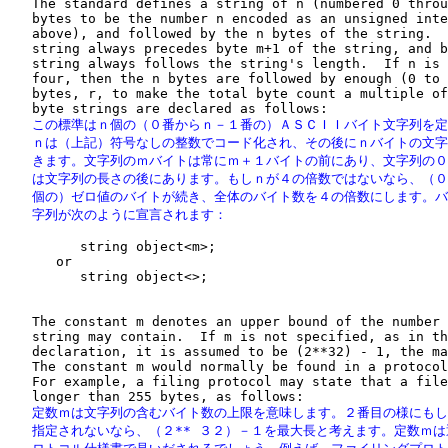
   The standard defines a string of n (numbered 0 throu
   bytes to be the number n encoded as an unsigned inte
   above), and followed by the n bytes of the string.  
   string always precedes byte m+1 of the string, and b
   string always follows the string's length.  If n is 
   four, then the n bytes are followed by enough (0 to 
   bytes, r, to make the total byte count a multiple of
   この標準はｎ個の（０番からｎ－１番の）ＡＳＣＩＩバイト文字列を定
   ｎは（上記）符号なしの整数でコード化され、その後にｎバイトの文字
   きます。文字列のｍバイトは常にｍ＋１バイトの前にあり、文字列の０
   は文字列の長さの後にあります。もしｎが４の倍数ではないなら、（０
   個の）ゼロ値のバイトが続き、全体のバイト数を４の倍数にします。バ
   字列が次のように宣言されます：
         string object<m>;

      or

         string object<>;

   The constant m denotes an upper bound of the number 
   string may contain.  If m is not specified, as in th
   declaration, it is assumed to be (2**32) - 1, the ma
   The constant m would normally be found in a protocol
   For example, a filing protocol may state that a file
   定数ｍは文字列の含むバイト数の上限を意味します。２番目の様にもし
   指定されないなら、（２** ３２）－１を最大長と考えます。定数ｍは