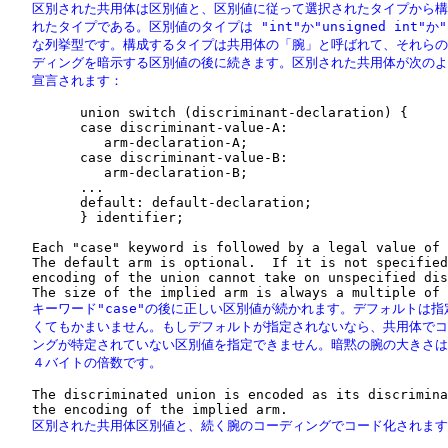
   区別された共用体は区別値と、区別値に従って選択されたタイプから構
   れたタイプである。区別値のタイプは "int"か"unsigned int"か"b
   な列挙型です。構成するタイプは共用体の「腕」と呼ばれて、それらの
   ディングを暗示する区別値の後に続きます。区別された共用体が次のよ
   宣言されます：
         union switch (discriminant-declaration) {

         case discriminant-value-A:

            arm-declaration-A;

         case discriminant-value-B:

            arm-declaration-B;

         ...

         default: default-declaration;

         } identifier;

   Each "case" keyword is followed by a legal value of 
   The default arm is optional.  If it is not specified
   encoding of the union cannot take on unspecified dis
   キーワード"case"の後に正しい区別値が続かれます。デフォルトは指
   くてもかまいません。もしデフォルトが指定されないなら、共用体でコ
   ングが特定されていない区別値を指定できません。暗黙の腕の大きさは
   ４バイトの倍数です。
   The discriminated union is encoded as its discrimina
   区別された共用体区別値と、続く腕のコーディングでコード化されま