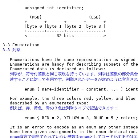
         unsigned int identifier;

           (MSB)                   (LSB)

         +-------+-------+-------+-------+

         |byte 0 |byte 1 |byte 2 |byte 3 |             
         +-------+-------+-------+-------+

         <------------32 bits------------>

3.3 列挙
   Enumerations have the same representation as signed 
   Enumerations are handy for describing subsets of the
   列挙が、符号付整数と同じ表現を持っています。列挙は整数の部分集合
   述することに対して有用です。列挙されたデータが次のように宣言さ
         enum { name-identifier = constant, ... } ident
   For example, the three colors red, yellow, and blue 
   例えば、赤、黄色、青の３色は列挙タイプで記述できます：
         enum { RED = 2, YELLOW = 3, BLUE = 5 } colors;

   It is an error to encode as an enum any other intege
   enum宣言で割当てられていない整数をenumとしてコード化するのは