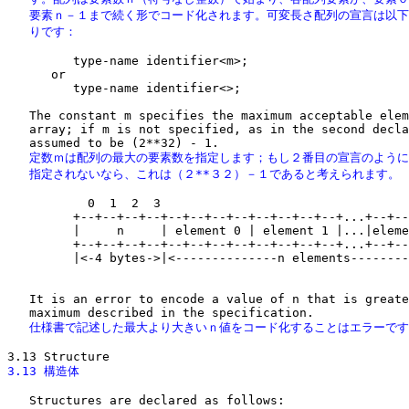
   要素ｎ－１まで続く形でコード化されます。可変長さ配列の宣言は以下
   りです：
         type-name identifier<m>;

      or

         type-name identifier<>;

   The constant m specifies the maximum acceptable elem
   array; if m is not specified, as in the second decla
   定数ｍは配列の最大の要素数を指定します；もし２番目の宣言のように
   指定されないなら、これは（２**３２）－１であると考えられます。
           0  1  2  3

         +--+--+--+--+--+--+--+--+--+--+--+--+...+--+--
         |     n     | element 0 | element 1 |...|eleme
         +--+--+--+--+--+--+--+--+--+--+--+--+...+--+--
         |<-4 bytes->|<--------------n elements--------
                                                       
   It is an error to encode a value of n that is greate
   仕様書で記述した最大より大きいｎ値をコード化することはエラーで
3.13 構造体