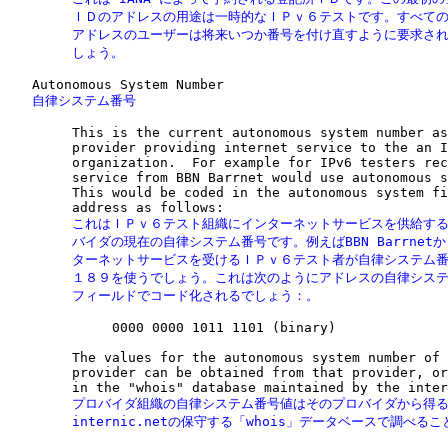
        ＩＤのアドレスの用途は一時的なＩＰｖ６テストです。すべての
        アドレスのユーザーは将来いつか番号を付け直すように要求され
        しょう。
   自律システム番号
        This is the current autonomous system number as
        provider providing internet service to the an I
        organization.  For example for IPv6 testers rec
        service from BBN Barrnet would use autonomous s
        This would be coded in the autonomous system fi
        これはＩＰｖ６テスト組織にインターネットサービスを供給する
        バイダの現在の自律システム番号です。例えばBBN Barrnetか
        ターネットサービスを受けるＩＰｖ６テスト者が自律システム番
        １８９を使うでしょう。これは次のようにアドレスの自律システ
        フィールドでコード化されるでしょう：。
             0000 0000 1011 1101 (binary)

        The values for the autonomous system number of 
        provider can be obtained from that provider, or
        プロバイダ組織の自律システム番号値はそのプロバイダから得る
        internic.netの保守する「whois」データベースで調べ