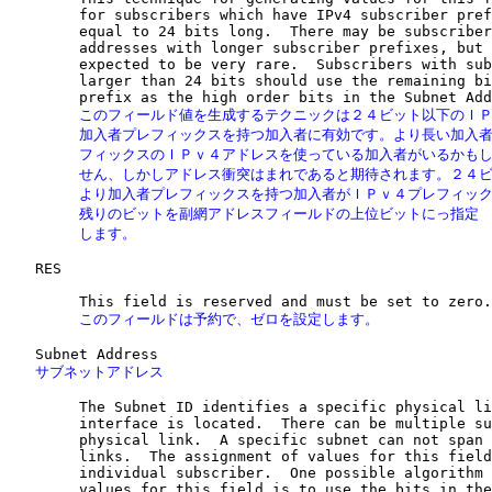
        for subscribers which have IPv4 subscriber pref
        equal to 24 bits long.  There may be subscriber
        addresses with longer subscriber prefixes, but 
        expected to be very rare.  Subscribers with sub
        larger than 24 bits should use the remaining bi
        このフィールド値を生成するテクニックは２４ビット以下のＩＰ
        加入者プレフィックスを持つ加入者に有効です。より長い加入者
        フィックスのＩＰｖ４アドレスを使っている加入者がいるかもし
        せん、しかしアドレス衝突はまれであると期待されます。２４ビ
        より加入者プレフィックスを持つ加入者がＩＰｖ４プレフィック
        残りのビットを副網アドレスフィールドの上位ビットにっ指定

        します。
   RES

        このフィールドは予約で、ゼロを設定します。
   サブネットアドレス
        The Subnet ID identifies a specific physical li
        interface is located.  There can be multiple su
        physical link.  A specific subnet can not span 
        links.  The assignment of values for this field
        individual subscriber.  One possible algorithm 
        values for this field is to use the bits in the