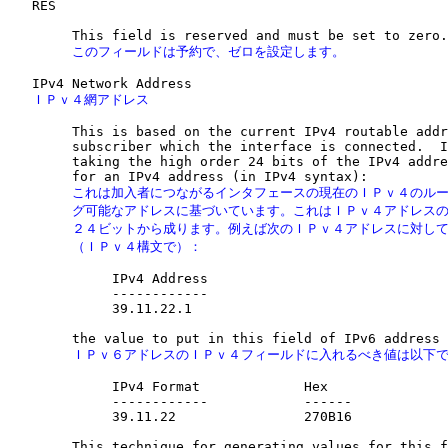
   RES

        このフィールドは予約で、ゼロを設定します。
   ＩＰｖ４網アドレス
        This is based on the current IPv4 routable addr
        subscriber which the interface is connected.  I
        taking the high order 24 bits of the IPv4 addre
        これは加入者につながるインタフェースの現在のＩＰｖ４のルー
        グ可能なアドレスに基づいています。これはＩＰｖ４アドレスの
        ２４ビットから成ります。例えば次のＩＰｖ４アドレスに対して
        （ＩＰｖ４構文で）：
             IPv4 Address

             ------------

             39.11.22.1

        ＩＰｖ６アドレスのＩＰｖ４フィールドに入れるべき値は以下
             IPv4 Format             Hex

             ------------            ------

             39.11.22                270B16

        This technique for generating values for this f