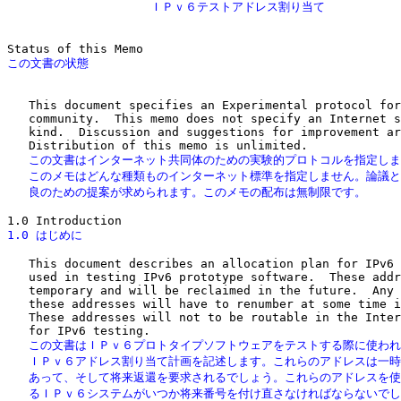
                    ＩＰｖ６テストアドレス割り当て
   This document specifies an Experimental protocol for
   community.  This memo does not specify an Internet s
   kind.  Discussion and suggestions for improvement ar
   この文書はインターネット共同体のための実験的プロトコルを指定しま
   このメモはどんな種類ものインターネット標準を指定しません。論議と
   良のための提案が求められます。このメモの配布は無制限です。
1.0 はじめに
   This document describes an allocation plan for IPv6 
   used in testing IPv6 prototype software.  These addr
   temporary and will be reclaimed in the future.  Any 
   these addresses will have to renumber at some time i
   These addresses will not to be routable in the Inter
   この文書はＩＰｖ６プロトタイプソフトウェアをテストする際に使われ
   ＩＰｖ６アドレス割り当て計画を記述します。これらのアドレスは一時
   あって、そして将来返還を要求されるでしょう。これらのアドレスを使
   るＩＰｖ６システムがいつか将来番号を付け直さなければならないでし