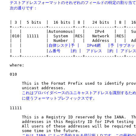
   テストアドレスフォーマットのそれぞれのフィールドの特定の割り当て
   次の通りです：
   | 3 |  5 bits  |  16 bits | 8 |   24 bits  | 8 |  16
   +---+----------+----------+---+------------+---+----
   |   |          |Autonomous|   |    IPv4    |   |  Su
   |010|  11111   |  System  |RES|   Network  |RES|    
   |   |          |  Number  |   |   Address  |   |  Ad
   |   |          |
自律システ|
予 
|
   IPv4網   
|
予 
|
サブネッ
   |   |          |
ム番号    |
約 
|
  アドレス  
|
約 
| 
アドレス
   +---+----------+----------+---+------------+---+----
   where:

   010

        This is the Format Prefix used to identify prov
        これはプロバイダベースのユニキャストアドレスを識別するため
        に使うフォーマットプレフィックスです。
   11111

        This is a Registry ID reserved by the IANA.  Th
        addresses in this Registry ID for IPv6 testing 
        All users of these addresses will be required t
        これは IANA によって予約される登記所ＩＤです。この最初の