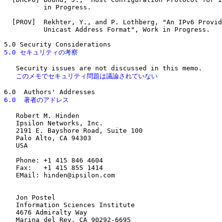
          in Progress.

  [PROV]  Rekhter, Y., and P. Lothberg, "An IPv6 Provid
          Unicast Address Format", Work in Progress.

5.0 セキュリティの考察
   このメモでセキュリティ問題は議論されていない
6.0  著者のアドレス
   Robert M. Hinden

   Ipsilon Networks, Inc.

   2191 E. Bayshore Road, Suite 100

   Palo Alto, CA 94303

   USA

   Phone: +1 415 846 4604

   Fax:   +1 415 855 1414

   EMail: hinden@ipsilon.com

   Jon Postel

   Information Sciences Institute

   4676 Admiralty Way

   Marina del Rey, CA 90292-6695
