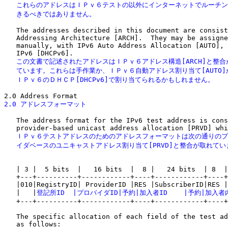
   これらのアドレスはＩＰｖ６テストの以外にインターネットでルーチン
   きるべきではありません。
   The addresses described in this document are consist
   Addressing Architecture [ARCH].  They may be assigne
   manually, with IPv6 Auto Address Allocation [AUTO], 
   この文書で記述されたアドレスはＩＰｖ６アドレス構造[ARCH]と整合
   ています。これらは手作業か、ＩＰｖ６自動アドレス割り当て[AUTO]か
   ＩＰｖ６のＤＨＣＰ[DHCPv6]で割り当てられるかもしれません。
2.0 アドレスフォーマット
   The address format for the IPv6 test address is cons
   ＩＰｖ６テストアドレスのためのアドレスフォーマットは次の通りのプ
   イダベースのユニキャストアドレス割り当て[PRVD]と整合が取れてい
   | 3 |  5 bits  |   16 bits  |  8 |   24 bits  | 8  |
   +---+----------+------------+----+------------+----+
   |010|RegistryID| ProviderID |RES |SubscriberID|RES |
   |   |
登記所ID  |
プロバイダID
|
予約
|
加入者ID    
|
予約
|
加入者内
   +---+----------+------------+----+------------+----+
   The specific allocation of each field of the test ad