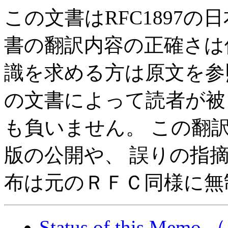
この文書はRFC1897
書の翻訳内容の正確さは
識を求める方は原文を参
の文書によって読者が被
も負いません。 この翻
版の公開や、 誤りの指
布は元のＲＦＣ同様に無
Status of this Memo
（