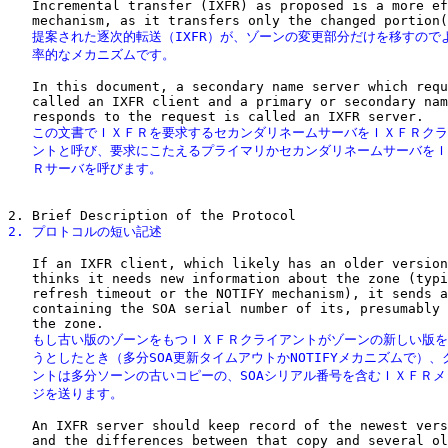
   Incremental transfer (IXFR) as proposed is a more ef
   提案された逐次的転送（IXFR）が、ゾーンの変更部分だけを移すのでよ
   率的なメカニズムです。
   In this document, a secondary name server which requ
   called an IXFR client and a primary or secondary nam
   この文書でＩＸＦＲを要求するセカンダリネームサーバをＩＸＦＲクラ
   ントと呼び、要求にこたえるプライマリかセカンダリネームサーバをＩ
   Ｒサーバを呼びます。
2. プロトコルの短い記述
   If an IXFR client, which likely has an older version
   thinks it needs new information about the zone (typi
   refresh timeout or the NOTIFY mechanism), it sends a
   containing the SOA serial number of its, presumably 
   もし古い版のゾーンをもつＩＸＦＲクライアントがゾーンの新しい版を
   うとしたとき（多分SOA更新タイムアウトかNOTIFYメカニズムで）、
   ントは多分ソーンの古いコピーの、SOAシリアル番号を含むＩＸＦＲメ
   ジを送ります。
   An IXFR server should keep record of the newest vers
   and the differences between that copy and several ol