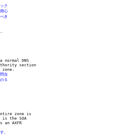
ック

用心

べき

a normal DNS

thority section

問合

のＳ

ntire zone is

 is the SOA

s an AXFR

す。
