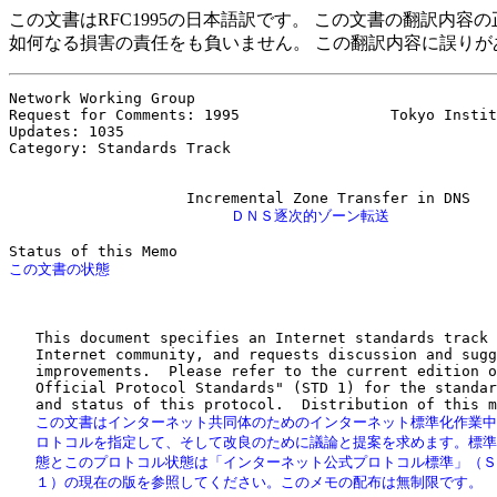
この文書はRFC1995の日本語訳です。 この文書の翻訳内
如何なる損害の責任をも負いません。 この翻訳内容に誤りが
Network Working Group                                  
Request for Comments: 1995                 Tokyo Instit
Updates: 1035                                          
Category: Standards Track

                         ＤＮＳ逐次的ゾーン転送
   This document specifies an Internet standards track 
   Internet community, and requests discussion and sugg
   improvements.  Please refer to the current edition o
   Official Protocol Standards" (STD 1) for the standar
   この文書はインターネット共同体のためのインターネット標準化作業中
   ロトコルを指定して、そして改良のために議論と提案を求めます。標準
   態とこのプロトコル状態は「インターネット公式プロトコル標準」（Ｓ
   １）の現在の版を参照してください。このメモの配布は無制限です。