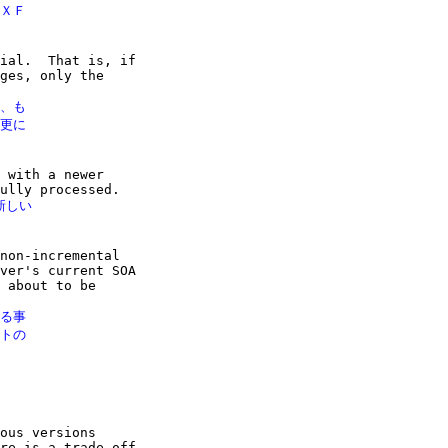
ＸＦ

ial.  That is, if

ges, only the

、も

更に

 with a newer

しい

non-incremental

ver's current SOA

 about to be

る事

トの

ous versions

re is a trade-off
