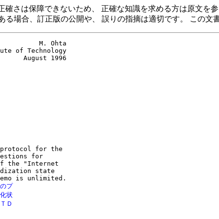
容の正確さは保障できないため、 正確な知識を求める方は原文を
ある場合、訂正版の公開や、 誤りの指摘は適切です。 この文
          M. Ohta

ute of Technology

      August 1996

protocol for the

estions for

f the "Internet

dization state

のプ

化状

ＴＤ
