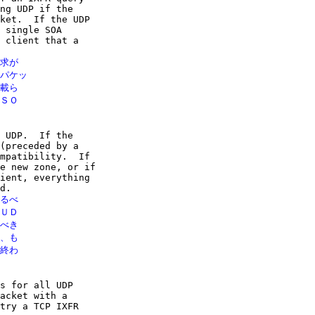
ng UDP if the

ket.  If the UDP

 single SOA

 client that a

求が

パケッ

載ら

ＳＯ

 UDP.  If the

(preceded by a

mpatibility.  If

e new zone, or if

ient, everything

るべ

ＵＤ

べき

、も

終わ

s for all UDP

acket with a

try a TCP IXFR
