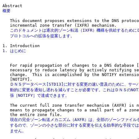
概要
   This document proposes extensions to the DNS protoco
   このドキュメントは逐次的ゾーン転送（IXFR）機構を供給するためにＤ
   プロトコルへの拡張を提案します。
1. はじめに
   For rapid propagation of changes to a DNS database [
   necessary to reduce latency by actively notifying se
   change.  This is accomplished by the NOTIFY extensio
   ＤＮＳデータベース[STD13]に対する変更の速い普及のために、サーバ
   動的に変更を通知し遅れを減らすことが必要です。これはＤＮＳのNOTI
   張［NOTIFY］で達成できます。
   The current full zone transfer mechanism (AXFR) is n
   means to propagate changes to a small part of a zone
   現在の完全ゾーン転送メカニズム（AXFR）は、全部のゾーンファイルを
   するので、ゾーンの小さな部分に対する変更を伝える効率的な手段では
   ません。