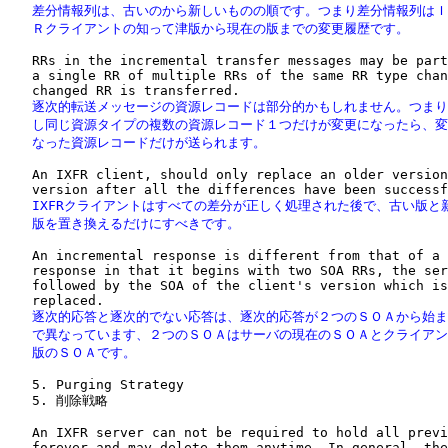
   差分情報列は、古いのから新しいものの順です。つまり差分情報列はＩ
   Ｒクライアントの知って津版から現在の版までの変更履歴です。
   RRs in the incremental transfer messages may be part
   a single RR of multiple RRs of the same RR type chan
   逐次的転送メッセージの資源レコードは部分的かもしれません。つまり
   し同じ資源タイプの複数の資源レコード１つだけが変更になったら、変
   なった資源レコードだけが送られます。
   An IXFR client, should only replace an older version
   IXFRクライアントはすべての差分が正しく処理された後で、古い版と新
   版を置き換えるだけにすべきです。
   An incremental response is different from that of a 
   response in that it begins with two SOA RRs, the ser
   followed by the SOA of the client's version which is
   逐次的応答と逐次的でない応答は、逐次的応答が２つのＳＯＡから始ま
   で異なっています、２つのＳＯＡはサーバの現在のＳＯＡとクライアン
   版のＳＯＡです。
   5. Purging Strategy

   5. 削除戦略

   An IXFR server can not be required to hold all previ
   forever and may delete them anytime. In general, the