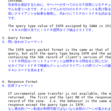
   完全性を保証するために、サーバーがすべてのＵＤＰ回答にＵＤＰチェ
   サムを使うべきです。チェックサムがゼロのＵＤＰパケットを受け取る
   深いクライアントが結果を無視し、代わりにＴＣＰのＩＸＦＲを試みる
   です。
   ＩＡＮＡの割り当てたＩＸＦＲ質問タイプ値は２５１です。
3. 問い合わせフォーマット
   The IXFR query packet format is the same as that of 
   query, but with the query type being IXFR and the au
   ＩＸＦＲ問合せパケットフォーマットは標準ＤＮＳ問合せと同じだが、
   せタイプがＩＸＦＲで権威セクションのクライアントの持つゾーンの版
   ＯＡレコードを含みます。
4. 応答フォーマット
   If incremental zone transfer is not available, the e
   returned.  The first and the last RR of the response
   record of the zone.  I.e. the behavior is the same a
   もし逐次的ゾーン転送が利用可能ではないなら全部のゾーンが返されま