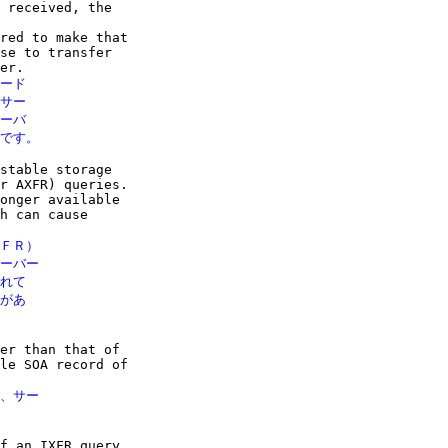
 received, the

red to make that

se to transfer

ード

サー

ーバ

いです。
stable storage

r AXFR) queries.

onger available

h can cause

ＦＲ）

ーバー

れて

があ

er than that of

le SOA record of

、サー

f an IXFR query
