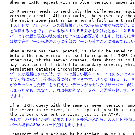
   When an IXFR request with an older version number is
   IXFR server needs to send only the differences requi
   version current.  Alternatively, the server may choo
   ＩＸＦＲサーバーがゾーンの最新版といくつかの古い版からの差分レコ
   を保持するべきです。古い版数のＩＸＦＲ要求を受けたときにＩＸＦＲ
   バーはその版と現在の版の差分だけを送る必要があります。代わりにサ
   は標準完全ゾーン転送のように全部のゾーンを移すことに決めてもよ
   When a zone has been updated, it should be saved in 
   before the new version is used to respond to IXFR (o
   Otherwise, if the server crashes, data which is no l
   may have been distributed to secondary servers, whic
   ゾーンが最新にされた時、サーバは新しい版をＩＸＦＲ（あるいはＡＸ
   で使う前に安定した記憶装置に保存すべきです。さもなければ、もしサ
   がクラッシュした時、もう使えないデータがセカンダリサーバーに配ら
   しまったかもしれなく、これは持続的なデータベース矛盾を起こすこと
   ります。
   If an IXFR query with the same or newer version numb
   the server is received, it is replied to with a sing
   もしサーバと同じか新しい版のＩＸＦＲ要求が来たら、ＡＸＦＲ同様に
   バーの現在のSOAレコードだけを返します。
   Transport of a query may be by either UDP or TCP.  I