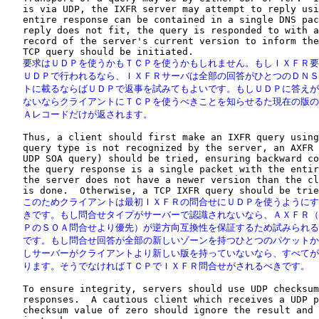
   is via UDP, the IXFR server may attempt to reply usi
   entire response can be contained in a single DNS pac
   reply does not fit, the query is responded to with a
   record of the server's current version to inform the
   要求はＵＤＰを使うかもＴＣＰを使うかもしれません。もしＩＸＦＲ要
   ＵＤＰで行われるなら、ＩＸＦＲサーバは全部の回答がひとつのＤＮＳ
   トに載るならばＵＤＰで返事を試みてもよいです。もしＵＤＰに答えが
   ないならクライアントにＴＣＰを使うべきことを知らせるた現在の版の
   Ａレコードだけが返されます。
   Thus, a client should first make an IXFR query using
   query type is not recognized by the server, an AXFR 
   UDP SOA query) should be tried, ensuring backward co
   the query response is a single packet with the entir
   the server does not have a newer version than the cl
   このためクライアントは最初ＩＸＦＲの問合せにＵＤＰを使うようにす
   きです。もし問合せタイプがサーバーで認識されないなら、ＡＸＦＲ（
   ＰのＳＯＡ問合せより優先）が逆方向互換性を保証するため試みられる
   です。もし問合せ回答が全部の新しいゾーンを持つひとつのパケットか
   しサーバーがクライアントより新しい版を持っていないなら、すべてが
   ります。そうでなければＴＣＰでＩＸＦＲ問合せがされるべきです。
   To ensure integrity, servers should use UDP checksum
   responses.  A cautious client which receives a UDP p
   checksum value of zero should ignore the result and 