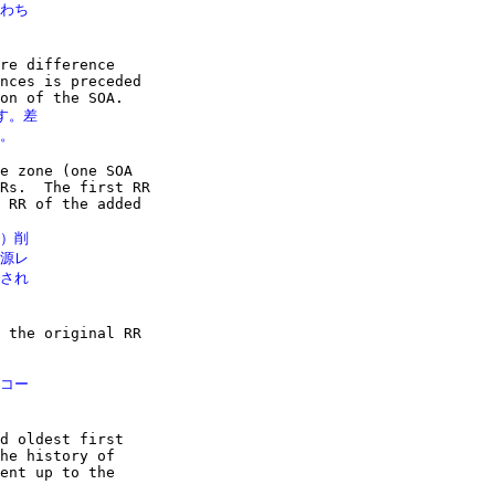
わち

re difference

nces is preceded

。差

す。
e zone (one SOA

Rs.  The first RR

 RR of the added

）削

源レ

され

 the original RR

コー

d oldest first

he history of

ent up to the
