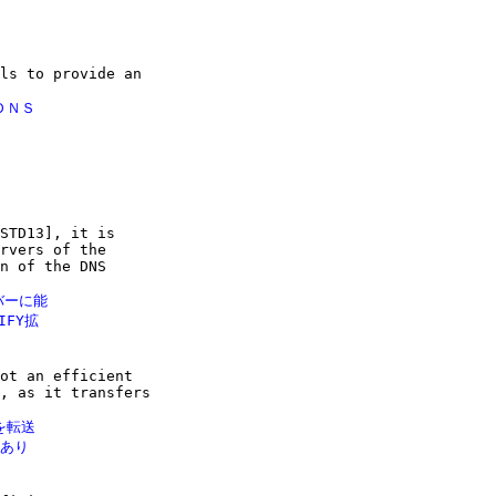
ls to provide an

ＮＳ

STD13], it is

rvers of the

n of the DNS

ーに能

FY拡

ot an efficient

, as it transfers

転送

あり
