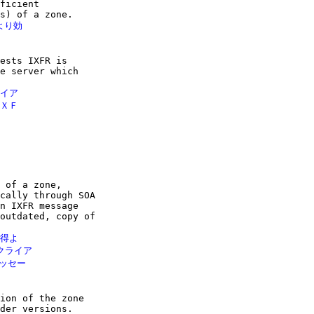
ficient

り効

ests IXFR is

e server which

イア

ＸＦ

 of a zone,

cally through SOA

n IXFR message

outdated, copy of

得よ

クライア

ッセー

ion of the zone

der versions.
