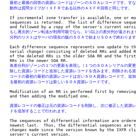
   最初と最後の回答の資源レコードはゾーンのＳＯＡレコードです。すな
   動作は質問タイプがＩＸＦＲである以外のＡＸＦＲ回答と同じです。
   If incremental zone transfer is available, one or mo
   sequences is returned.  The list of difference seque
   もし逐次的ゾーン転送が利用可能でなら、1つ以上の差分列が返されます
   分列のリストはサーバの現在の版のＳＯＡで始まりＳＯＡで終わりま
   Each difference sequence represents one update to th
   serial change) consisting of deleted RRs and added R
   of the deleted RRs is the older SOA RR and the first
   各差分列がゾーンの１つの更新を表現し（１つのＳＯＡシリアルの変更
   除した資源レコードと追加した資源レコードを含みます。削除される資
   コードの最初の最初の資源レコードは古いＳＯＡ資源レコードで、追加
   る最初の資源レコードは新しいＳＯＡ資源レコードです。
   Modification of an RR is performed first by removing
   and then adding the modified one.

   資源レコードの修正は元の資源レコードを削除し、次に修正した資源レ
   ドを追加することで行われます。
   The sequences of differential information are ordere
   newest last.  Thus, the differential sequences are t
   changes made since the version known by the IXFR cli