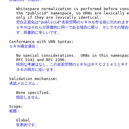
      Whitespace normalization is performed before cons
      the "publicid" namespace, so URNs are lexically e
      空白正規化は"publicid"名前空間のＵＲＮを作る前に行われます
      ＵＲＮはそれらが辞書的に同一である場合に限り、そしてその場合
      ず、辞書的に等しいです。
   ＵＲＮ構文適合：
      No special considerations.  URNs in this namespac
      特別な考慮はなし。この名前空間のＵＲＮはＲＦＣ２１４１とＲＦ
      ９６の両方に従います。
   承認メカニズム：
      指定しません。
   範囲：
      世界的です。