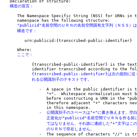
   構造の宣言：
      The Namespace Specific String (NSS) for URNs in t
      "publicid"名前空間のＵＲＮの名前空間固有文字列（ＮＳＳ）は
      構造です：
         urn:publicid:{transcribed-public-identifier}

      ここで：
            {transcribed-public-identifier} is the text
            {transcribed-public-identifier}は次の規則
            れる公開識別子のテキストです。
               -  A space in the public identifier is t
                  "+".  Whitespace normalization must b
                  before constructing a URN in the "pub
                  therefore adjacent "+" characters nev
               -  公開識別子のスペースは"+"に書き換えます。空
                  正規化が"publicid"名前空間でＵＲＮを作る前
                  てはなりません、それ故に連続した"+"文字はこ
                  のＵＲＮで存在しません。