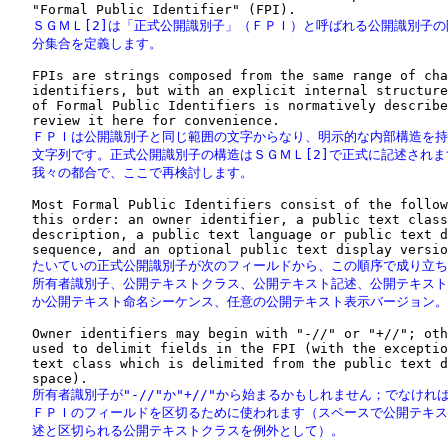
   ＳＧＭＬ[2]は「正式公開識別子」（ＦＰＩ）と呼ばれる公開識別子の
   分集合を定義します。
   FPIs are strings composed from the same range of cha
   identifiers, but with an explicit internal structure
   of Formal Public Identifiers is normatively describe
   ＦＰＩは公開識別子と同じ範囲の文字からなり、明示的な内部構造を持
   文字列です。正式公開識別子の構造はＳＧＭＬ[2]で正式に記述されま
   我々の都合で、ここで再検討します。
   Most Formal Public Identifiers consist of the follow
   this order: an owner identifier, a public text class
   description, a public text language or public text d
   たいていの正式公開識別子が次のフィールドから、この順序で成り立ち
   所有者識別子、公開テキストクラス、公開テキスト記述、公開テキスト
   か公開テキスト命名シーケンス、任意の公開テキスト表示バージョン。
   Owner identifiers may begin with "-//" or "+//"; oth
   used to delimit fields in the FPI (with the exceptio
   text class which is delimited from the public text d
   所有者識別子が"-//"か"+//"から始まるかもしれません；でなければ"
   ＦＰＩのフィールドを区切るために使われます（スペースで公開テキス
   述と区切られる公開テキストクラスを例外として）。