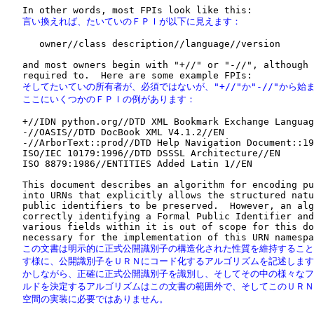
   言い換えれば、たいていのＦＰＩが以下に見えます：
      owner//class description//language//version

   and most owners begin with "+//" or "-//", although 
   そしてたいていの所有者が、必須ではないが、"+//"か"-//"から始ま
   ここにいくつかのＦＰＩの例があります：
   +//IDN python.org//DTD XML Bookmark Exchange Languag
   -//OASIS//DTD DocBook XML V4.1.2//EN

   -//ArborText::prod//DTD Help Navigation Document::19
   ISO/IEC 10179:1996//DTD DSSSL Architecture//EN

   ISO 8879:1986//ENTITIES Added Latin 1//EN

   This document describes an algorithm for encoding pu
   into URNs that explicitly allows the structured natu
   public identifiers to be preserved.  However, an alg
   correctly identifying a Formal Public Identifier and
   various fields within it is out of scope for this do
   この文書は明示的に正式公開識別子の構造化された性質を維持すること
   す様に、公開識別子をＵＲＮにコード化するアルゴリズムを記述します
   かしながら、正確に正式公開識別子を識別し、そしてその中の様々なフ
   ルドを決定するアルゴリズムはこの文書の範囲外で、そしてこのＵＲＮ
   空間の実装に必要ではありません。