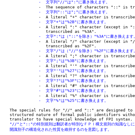
               -  文字列"//"は":"に書き換えます。
               -  文字列"::"は";"に書き換えます。
               -  文字"+"は"%2B"に書き換えます。

               -  A literal ":" character (except in ":
               -  文字":"は（"::"を除き）"%3A"に書き換えます

               -  A literal "/" character (except in "/
               -  文字"/"は（"//"を除き）"%2F"に書き換えます
               -  文字";"は"%3B"に書き換えます。
               -  文字"'"は"%27"に書き換えます。
               -  文字"?"は"%3F"に書き換えます。
               -  文字"#"は"%23"に書き換えます。
               -  文字"%"は"%25"に書き換えます。
   The special rules for "//" and "::" are designed to 
   structured nature of formal public identifiers witho
   "//"と"::"の特別規則は翻訳者が特別なＦＰＩ構文規則の知識なしに
   開識別子の構造化された性質を維持するのを意図します。