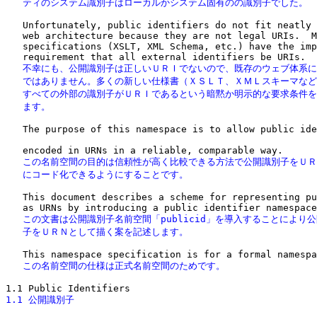
   ティのシステム識別子はローカルかシステム固有のの識別子でした。
   Unfortunately, public identifiers do not fit neatly 
   web architecture because they are not legal URIs.  M
   specifications (XSLT, XML Schema, etc.) have the imp
   不幸にも、公開識別子は正しいＵＲＩでないので、既存のウェブ体系に
   ではありません。多くの新しい仕様書（ＸＳＬＴ、ＸＭＬスキーマなど
   すべての外部の識別子がＵＲＩであるという暗黙か明示的な要求条件を
   ます。
   The purpose of this namespace is to allow public ide
   この名前空間の目的は信頼性が高く比較できる方法で公開識別子をＵＲ
   にコード化できるようにすることです。
   This document describes a scheme for representing pu
   この文書は公開識別子名前空間「publicid」を導入することにより公
   子をＵＲＮとして描く案を記述します。
   この名前空間の仕様は正式名前空間のためです。
1.1 公開識別子