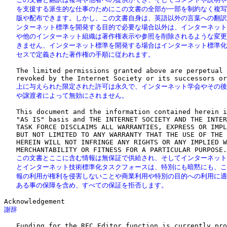
   を支援する派生的な仕事のためにこの文書の全部か一部を制約なく複写
   版や配布できます。しかし、この文書自身は、英語以外の言葉への翻訳
   ンターネット標準を開発する目的で必要な場合以外は、インターネット
   や他のインターネット組織は著作権表示や参照を削除されるような変更
   きません、インターネット標準を開発する場合はインターネット標準化
   セスで定義された著作権の手順に従われます。
   The limited permissions granted above are perpetual 
   上に与えられた限定された許可は永久で、インターネット学会やその後
   や譲渡者によって無効にされません。
   This document and the information contained herein i
   "AS IS" basis and THE INTERNET SOCIETY AND THE INTER
   TASK FORCE DISCLAIMS ALL WARRANTIES, EXPRESS OR IMPL
   BUT NOT LIMITED TO ANY WARRANTY THAT THE USE OF THE 
   HEREIN WILL NOT INFRINGE ANY RIGHTS OR ANY IMPLIED W
   この文書とここに含む情報は無保証で供給され、そしてインターネット
   とインターネット技術標準化タスクフォースは、特別にも暗黙にも、こ
   報の利用が権利を侵害しないことや商業利用や特別の目的への利用に適
   ある事の保障を含め、すべての保証を拒否します。
謝辞
   Funding for the RFC Editor function is currently pro