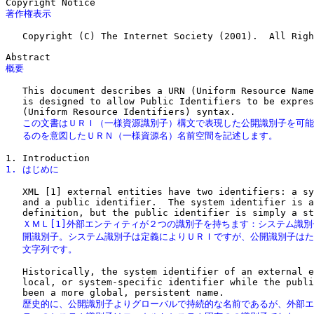
著作権表示
   Copyright (C) The Internet Society (2001).  All Righ
概要
   This document describes a URN (Uniform Resource Name
   is designed to allow Public Identifiers to be expres
   この文書はＵＲＩ（一様資源識別子）構文で表現した公開識別子を可能
   るのを意図したＵＲＮ（一様資源名）名前空間を記述します。
1. はじめに
   XML [1] external entities have two identifiers: a sy
   and a public identifier.  The system identifier is a
   ＸＭＬ[1]外部エンティティが２つの識別子を持ちます：システム識別
   開識別子。システム識別子は定義によりＵＲＩですが、公開識別子はた
   文字列です。
   Historically, the system identifier of an external e
   local, or system-specific identifier while the publi
   歴史的に、公開識別子よりグローバルで持続的な名前であるが、外部エ