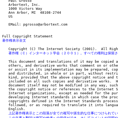
   Paul Grosso

   Arbortext, Inc.

   1000 Victors Way

   Ann Arbor, MI  48108-2744

   US

   EMail: pgrosso@arbortext.com

著作権表示全文
   著作権（Ｃ）インターネット学会（２００１）。すべての権利は保留
   This document and translations of it may be copied a
   others, and derivative works that comment on or othe
   or assist in its implementation may be prepared, cop
   and distributed, in whole or in part, without restri
   kind, provided that the above copyright notice and t
   included on all such copies and derivative works.  H
   document itself may not be modified in any way, such
   the copyright notice or references to the Internet S
   Internet organizations, except as needed for the pur
   developing Internet standards in which case the proc
   copyrights defined in the Internet Standards process
   followed, or as required to translate it into langua
   上記著作権表示とこの段落が全ての複写や派生的な仕事につけられてい
   この文書と翻訳は複写や他者への提供ができ、そしてコメントや説明や