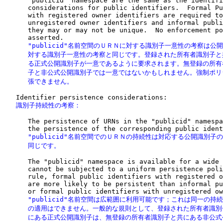
      "publicid" namespace are the same as the identifi
      considerations for public identifiers.  Formal Pu
      with registered owner identifiers are required to
      unregistered owner identifiers and informal publi
      they may or may not be unique.  No enforcement po
      "publicid"名前空間のＵＲＮに対する識別子一意性の考察は公開
      対する識別子一意性の考察と同じです。登録された所有者識別子と
      る正式公開識別子が一意であるように要求されます。無登録の所有
      子と非公式公開識別子では一意ではないかもしれません。強制ポリ
      張できません。
   識別子持続性の考察：
      The persistence of URNs in the "publicid" namespa
      "publicid"名前空間でのＵＲＮの持続性は対応する公開識別子の
      同じです。
      The "publicid" namespace is available for a wide 
      cannot be subjected to a uniform persistence poli
      rule, formal public identifiers with registered o
      are more likely to be persistent than informal pu
      "publicid"名前空間は広範囲に利用可能です；これは同一の持続
      の適用はできません。一般的な規則として、登録された所有者識別
      にある正式公開識別子は、無登録の所有者識別子と共にある非公式