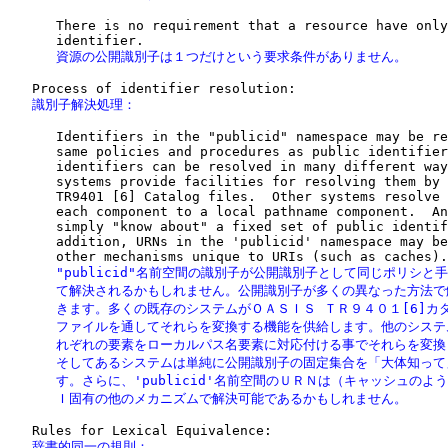
      There is no requirement that a resource have only
      資源の公開識別子は１つだけという要求条件がありません。
   識別子解決処理：
      Identifiers in the "publicid" namespace may be re
      same policies and procedures as public identifier
      identifiers can be resolved in many different way
      systems provide facilities for resolving them by 
      TR9401 [6] Catalog files.  Other systems resolve 
      each component to a local pathname component.  An
      simply "know about" a fixed set of public identif
      addition, URNs in the 'publicid' namespace may be
      "publicid"名前空間の識別子が公開識別子として同じポリシと手
      て解決されるかもしれません。公開識別子が多くの異なった方法で
      きます。多くの既存のシステムがＯＡＳＩＳ ＴＲ９４０１[6]カタ
      ファイルを通してそれらを変換する機能を供給します。他のシステ
      れぞれの要素をローカルパス名要素に対応付ける事でそれらを変換
      そしてあるシステムは単純に公開識別子の固定集合を「大体知って
      す。さらに、'publicid'名前空間のＵＲＮは（キャッシュのよう
      Ｉ固有の他のメカニズムで解決可能であるかもしれません。
   辞書的同一の規則：