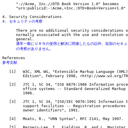
      "-//Acme, Inc.//DTD Book Version 1.0" becomes

      "urn:publicid:-:Acme,+Inc.:DTD+Book+Version+1.0"

4. セキュリティの考察
      There are no additional security considerations o
      normally associated with the use and resolution o
      通常一般にＵＲＮの使用と解決に関連したもの以外、追加のセキュ
      の考察がありません。
参考文献
   [1]   W3C, XML WG, "Extensible Markup Language (XML)
         Edition", February 1998, <http://www.w3.org/TR
   [2]   JTC 1, SC 34, "ISO 8879:1986 Information proce
         office systems -- Standard Generalized Markup 
         1986.

   [3]   JTC 1, SC 34, "ISO/IEC 9070:1991 Information t
         support facilities -- Registration procedures 
         owner identifiers", 1991.

   [4]   Moats, R., "URN Syntax", RFC 2141, May 1997.

   [5]   Berners-Lee, T., Fielding, R. and L. Masinter,