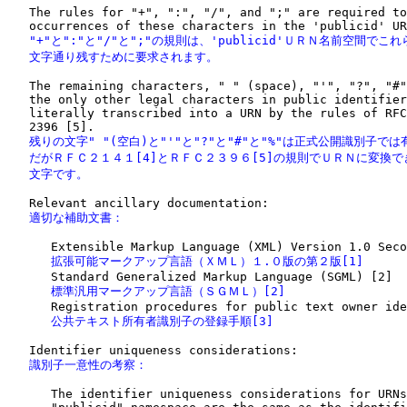
   The rules for "+", ":", "/", and ";" are required to
   "+"と":"と"/"と";"の規則は、'publicid'ＵＲＮ名前空間でこれ
   文字通り残すために要求されます。
   The remaining characters, " " (space), "'", "?", "#"
   the only other legal characters in public identifier
   literally transcribed into a URN by the rules of RFC
   残りの文字" "(空白)と"'"と"?"と"#"と"%"は正式公開識別子では
   だがＲＦＣ２１４１[4]とＲＦＣ２３９６[5]の規則でＵＲＮに変換で
   文字です。
   適切な補助文書：
      拡張可能マークアップ言語（ＸＭＬ）１.０版の第２版[1]
      標準汎用マークアップ言語（ＳＧＭＬ）[2]
      公共テキスト所有者識別子の登録手順[3]
   識別子一意性の考察：
      The identifier uniqueness considerations for URNs