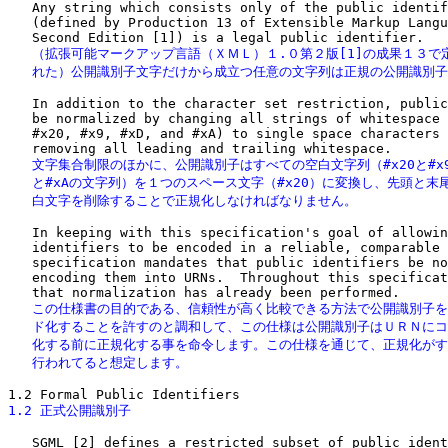
   Any string which consists only of the public identif
   (defined by Production 13 of Extensible Markup Langu
   （拡張可能マークアップ言語（ＸＭＬ）１.０第２版[1]の成果１３で定
   れた）公開識別子文字だけから成立つ任意の文字列は正規の公開識別
   In addition to the character set restriction, public
   be normalized by changing all strings of whitespace 
   #x20, #x9, #xD, and #xA) to single space characters 
   文字集合制限のほかに、公開識別子はすべての空白文字列（#x20と#x9と
   と#xAの文字列）を１つのスペース文字（#x20）に変換し、先頭と末尾
   白文字を削除することで正規化しなければなりません。
   In keeping with this specification's goal of allowin
   identifiers to be encoded in a reliable, comparable 
   specification mandates that public identifiers be no
   encoding them into URNs.  Throughout this specificat
   この仕様書の目的である、信頼性が高く比較できる方法で公開識別子を
   ド化することを許すのと調和して、この仕様は公開識別子はＵＲＮにコ
   化する前に正規化する事を命令します。この仕様を通じて、正規化がす
   行われてると想定します。
1.2 正式公開識別子
   SGML [2] defines a restricted subset of public ident