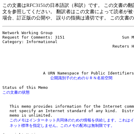
この文書はRFC3151の日本語訳（和訳）です。 この文書
文を参照してください。 翻訳者はこの文書によって読者が被
場合、訂正版の公開や、 誤りの指摘は適切です。 この文書
Network Working Group                                  
Request for Comments: 3151                        Sun M
Category: Informational                                
                                              Reuters H
                                                       
                                                       
                                                       
                    公開識別子のためのＵＲＮ名前空間
   This memo provides information for the Internet comm
   not specify an Internet standard of any kind.  Distr
   このメモはインターネット共同体のための情報を供給します。これはイ
   ネット標準を指定しません。このメモの配布は無制限です。