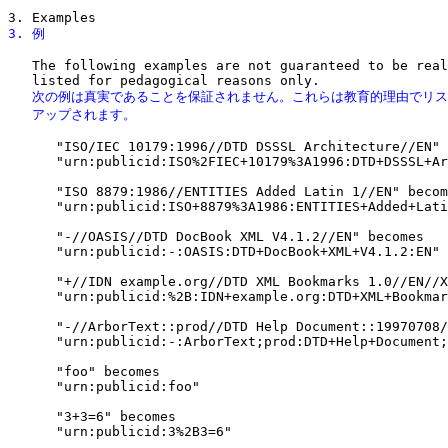
3. 例
   The following examples are not guaranteed to be real
   次の例は真実であることを保証されません。これらは教育的理由でリス
   アップされます。
      "ISO/IEC 10179:1996//DTD DSSSL Architecture//EN" 
      "urn:publicid:ISO%2FIEC+10179%3A1996:DTD+DSSSL+Ar
      "ISO 8879:1986//ENTITIES Added Latin 1//EN" becom
      "urn:publicid:ISO+8879%3A1986:ENTITIES+Added+Lati
      "-//OASIS//DTD DocBook XML V4.1.2//EN" becomes

      "urn:publicid:-:OASIS:DTD+DocBook+XML+V4.1.2:EN"

      "+//IDN example.org//DTD XML Bookmarks 1.0//EN//X
      "urn:publicid:%2B:IDN+example.org:DTD+XML+Bookmar
      "-//ArborText::prod//DTD Help Document::19970708/
      "urn:publicid:-:ArborText;prod:DTD+Help+Document;
      "foo" becomes

      "urn:publicid:foo"

      "3+3=6" becomes

      "urn:publicid:3%2B3=6"
