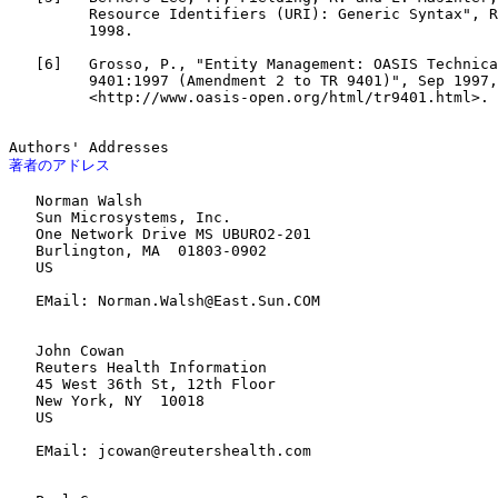
         Resource Identifiers (URI): Generic Syntax", R
         1998.

   [6]   Grosso, P., "Entity Management: OASIS Technica
         9401:1997 (Amendment 2 to TR 9401)", Sep 1997,

         <http://www.oasis-open.org/html/tr9401.html>.

著者のアドレス
   Norman Walsh

   Sun Microsystems, Inc.

   One Network Drive MS UBURO2-201

   Burlington, MA  01803-0902

   US

   EMail: Norman.Walsh@East.Sun.COM

   John Cowan

   Reuters Health Information

   45 West 36th St, 12th Floor

   New York, NY  10018

   US

   EMail: jcowan@reutershealth.com
