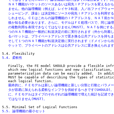
   ＮＡＴ機能がパケットのソースあるいは宛先ＩＰアドレスを変えるかも
   ません。他の論理機能（例えば、レイヤ３転送、入／出ファイアウォー
   シェーピング、課金）は決定時にソースや宛先ＩＰアドレスを利用する
   しれません。ＣＥはこれらの論理機能のＩＰアドレスを、ＮＡＴ前かＮ
   後か知る必要があります。さらに、モデルはＦＥ処理パスで、同じ論理
   の複数利用を表現できなくてはなりません(MUST)。ＮＡＴを例にする
   つのＮＡＴ機能が一般的に転送決定の前に実行されます（外から到着し
   るパケットは、プライベートアドレスで置き換る公共アドレスを持ちま
   そして１つのＮＡＴ機能が転送決定後に実行されます（ドメインから出
   ケットで、プライベートのアドレスは公共アドレスに置き換えられま
5.4. 柔軟性
   Finally, the FE model SHOULD provide a flexible infr
   which new logical functions and new classification, 
   parameterization data can be easily added.  In addit
   MUST be capable of describing the types of statistic
   最終的に、ＦＥモデルは新しい論理機能と新しい分類と行動とパラメー
   タが容易に加えられる柔軟なインフラを供給するべきです(SHOULD)。
   に、ＦＥモデルはタイプのそれぞれの論理機能で増えた統計を記述でき
   てはなりません(MUST)。
5.5. 論理機能の最小セット