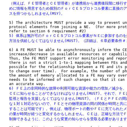
   （例えば、ＦＥ管理者とＣＥ管理者）が連携前から連携後段階に移行す
   めに情報を用意するため個別のＦｏｒＣＥＳプロトコル要素に直接のア
   スを持つかもしれません(MSY)。
   5) The architecture MUST provide a way to prevent un
   protocol elements from joining a NE.  (For more prot
   5) 体系は無許可のＦｏｒＣＥＳプロトコル要素がＮＥに参加するのを
   方法を供給しなくてはなりません(MUST)。（詳細は、６章必要条件
   6) A FE MUST be able to asynchronously inform the CE
   increase/decrease in available resources or capabili
   Thus, the FE MUST support error monitoring and repor
   there is not a strict 1-to-1 mapping between FEs and
   possible for the relationship between a FE and its p
   to change over time).  For example, the number of ph
   the amount of memory allocated to a FE may vary over
   needs to be informed of such changes so that it can 
   6) ＦＥ上の非同時的な故障や利用可能な資源や能力の増加／減少を、
   ＣＥに知らせることができなければなりません(MUST)。それで、ＦＥ
   監視と報告を支援しなくてはなりません(MUST)。（ＦＥとＰＦＥの間
   な１対１対応がないので、ＦＥとその物理資源の間の関係が時間と共に
   することは可能です）。例えば、物理ポートの数やＦＥに充てられたメ
   の量が時間が経つと変化するかもしれません。ＣＥは、正確な方法でＦ
   制御できるように、このような変更の知らせらを受取る必要がありま