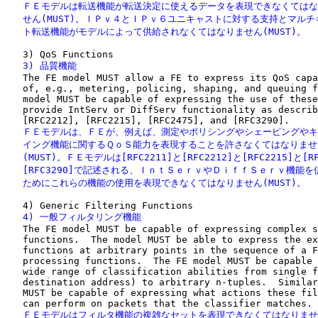
   ＦＥモデルは転送機能が転送決定に使えるデータを表現できなくてはな
   せん(MUST)。ＩＰｖ４とＩＰｖ６ユニキャストに対する支持とマルチ
   ト転送機能がモデルによって供給されなくてはなりません(MUST)。
   3) 品質機能

   The FE model MUST allow a FE to express its QoS capa
   of, e.g., metering, policing, shaping, and queuing f
   model MUST be capable of expressing the use of these
   provide IntServ or DiffServ functionality as describ
   ＦＥモデルは、ＦＥが、例えば、測定やポリシングやシェーピングやキ
   イング機能に関するＱｏＳ能力を表現することを許さなくてはなりません
   (MUST)。ＦＥモデルは[RFC2211]と[RFC2212]と[RFC2215]と[RF
   [RFC3290]で記述される、ＩｎｔＳｅｒｖやＤｉｆｆＳｅｒｖ機能を
   ためにこれらの機能の使用を表現できなくてはなりません(MUST)。
   4) 一般フィルタリング機能

   The FE model MUST be capable of expressing complex s
   functions.  The model MUST be able to express the ex
   functions at arbitrary points in the sequence of a F
   processing functions.  The FE model MUST be capable 
   wide range of classification abilities from single f
   destination address) to arbitrary n-tuples.  Similar
   MUST be capable of expressing what actions these fil
   ＦＥモデルはフィルタ機能の複雑なセットを表現できなくてはなりませ