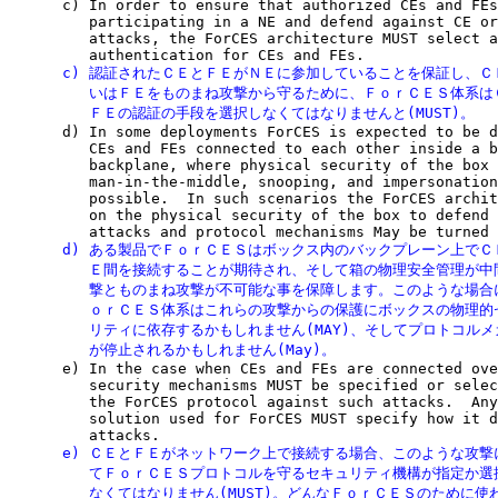

      c) In order to ensure that authorized CEs and FEs
         participating in a NE and defend against CE or
         attacks, the ForCES architecture MUST select a
      c) 認証されたＣＥとＦＥがＮＥに参加していることを保証し、Ｃ
         いはＦＥをものまね攻撃から守るために、ＦｏｒＣＥＳ体系は
         ＦＥの認証の手段を選択しなくてはなりませんと(MUST)。

      d) In some deployments ForCES is expected to be d
         CEs and FEs connected to each other inside a b
         backplane, where physical security of the box 
         man-in-the-middle, snooping, and impersonation
         possible.  In such scenarios the ForCES archit
         on the physical security of the box to defend 
      d) ある製品でＦｏｒＣＥＳはボックス内のバックプレーン上でＣ
         Ｅ間を接続することが期待され、そして箱の物理安全管理が中
         撃とものまね攻撃が不可能な事を保障します。このような場合
         ｏｒＣＥＳ体系はこれらの攻撃からの保護にボックスの物理的
         リティに依存するかもしれません(MAY)、そしてプロトコルメ
         が停止されるかもしれません(May)。

      e) In the case when CEs and FEs are connected ove
         security mechanisms MUST be specified or selec
         the ForCES protocol against such attacks.  Any
         solution used for ForCES MUST specify how it d
      e) ＣＥとＦＥがネットワーク上で接続する場合、このような攻撃
         てＦｏｒＣＥＳプロトコルを守るセキュリティ機構が指定か選
         なくてはなりません(MUST)。どんなＦｏｒＣＥＳのために使わ