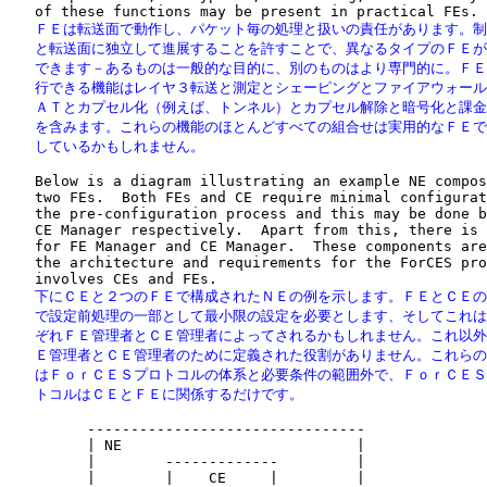
   ＦＥは転送面で動作し、パケット毎の処理と扱いの責任があります。制
   と転送面に独立して進展することを許すことで、異なるタイプのＦＥが
   できます－あるものは一般的な目的に、別のものはより専門的に。ＦＥ
   行できる機能はレイヤ３転送と測定とシェーピングとファイアウォール
   ＡＴとカプセル化（例えば、トンネル）とカプセル解除と暗号化と課金
   を含みます。これらの機能のほとんどすべての組合せは実用的なＦＥで
   しているかもしれません。
   Below is a diagram illustrating an example NE compos
   two FEs.  Both FEs and CE require minimal configurat
   the pre-configuration process and this may be done b
   CE Manager respectively.  Apart from this, there is 
   for FE Manager and CE Manager.  These components are
   the architecture and requirements for the ForCES pro
   下にＣＥと２つのＦＥで構成されたＮＥの例を示します。ＦＥとＣＥの
   で設定前処理の一部として最小限の設定を必要とします、そしてこれは
   ぞれＦＥ管理者とＣＥ管理者によってされるかもしれません。これ以外
   Ｅ管理者とＣＥ管理者のために定義された役割がありません。これらの
   はＦｏｒＣＥＳプロトコルの体系と必要条件の範囲外で、ＦｏｒＣＥＳ
   トコルはＣＥとＦＥに関係するだけです。
         --------------------------------

         | NE                           |

         |        -------------         |

         |        |    CE     |         |
