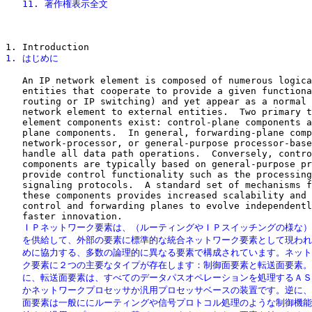
   11. 著作権表示全文
1. はじめに
   An IP network element is composed of numerous logica
   entities that cooperate to provide a given functiona
   routing or IP switching) and yet appear as a normal 
   network element to external entities.  Two primary t
   element components exist: control-plane components a
   plane components.  In general, forwarding-plane comp
   network-processor, or general-purpose processor-base
   handle all data path operations.  Conversely, contro
   components are typically based on general-purpose pr
   provide control functionality such as the processing
   signaling protocols.  A standard set of mechanisms f
   these components provides increased scalability and 
   control and forwarding planes to evolve independentl
   ＩＰネットワーク要素は、（ルーティングやＩＰスイッチングの様な）
   を供給して、外部の要素に標準的な統合ネットワーク要素として現われ
   めに協力する、多数の論理的に異なる要素で構成されています。ネット
   ク要素に２つの主要なタイプが存在します：制御面要素と転送面要素。
   に、転送面要素は、すべてのデータパスオペレーションを処理するＡＳ
   かネットワークプロセッサか汎用プロセッサベースの装置です。逆に、
   面要素は一般ににルーティングや信号プロトコル処理のような制御機能