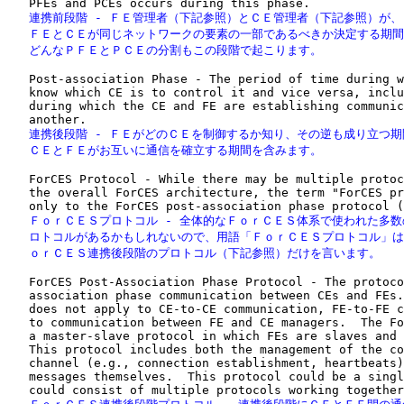
   連携前段階 - ＦＥ管理者（下記参照）とＣＥ管理者（下記参照）が、
   ＦＥとＣＥが同じネットワークの要素の一部であるべきか決定する期間
   どんなＰＦＥとＰＣＥの分割もこの段階で起こります。
   Post-association Phase - The period of time during w
   know which CE is to control it and vice versa, inclu
   during which the CE and FE are establishing communic
   連携後段階 - ＦＥがどのＣＥを制御するか知り、その逆も成り立つ期
   ＣＥとＦＥがお互いに通信を確立する期間を含みます。
   ForCES Protocol - While there may be multiple protoc
   the overall ForCES architecture, the term "ForCES pr
   ＦｏｒＣＥＳプロトコル - 全体的なＦｏｒＣＥＳ体系で使われた多数
   ロトコルがあるかもしれないので、用語「ＦｏｒＣＥＳプロトコル」は
   ｏｒＣＥＳ連携後段階のプロトコル（下記参照）だけを言います。
   ForCES Post-Association Phase Protocol - The protoco
   association phase communication between CEs and FEs.
   does not apply to CE-to-CE communication, FE-to-FE c
   to communication between FE and CE managers.  The Fo
   a master-slave protocol in which FEs are slaves and 
   This protocol includes both the management of the co
   channel (e.g., connection establishment, heartbeats)
   messages themselves.  This protocol could be a singl