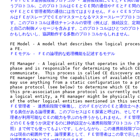
   ＦｏｒＣＥＳ連携後段階プロトコル - 連携後段階にＣＥとＦＥ間の通
   うプロトコル。このプロトコルはＣＥとＣＥ間の通信やＦＥとＦＥ間の
   やＦＥとＣＥ管理者間の通信には当てはまりません。ＦｏｒＣＥＳプロ
   ルはＦＥがスレーブでＣＥがマスターとなるマスタースレーブプロトコ
   す。このプロトコルは通信チャンネルの管理（例えば、接続設立、定期
   と自己の制御メッセージを含みます。このプロトコルはひとつのプロト
   かもしれないし、協調動作する多数のプロトコルかもしれません。
   FE Model - A model that describes the logical proces
   ＦＥモデル - ＦＥの論理的な処理機能を記述するモデル
   FE Manager - A logical entity that operates in the p
   phase and is responsible for determining to which CE
   communicate.  This process is called CE discovery an
   FE manager learning the capabilities of available CE
   may use anything from a static configuration to a pr
   phase protocol (see below) to determine which CE to 
   this pre-association phase protocol is currently out
   a logical entity, a FE manager might be physically c
   ＦＥ管理者 - 連携前段階で稼働し、どのＦＥがどのＣＥと通信士べき
   する責任がある論理要素。このプロセスはＣＥ探索と呼ばれ、そしてＦ
   理者が利用可能なＣＥの能力を学ぶのを伴うかもしれません。ＦＥ管理
   どのＣＥを使うか決定するのに静的設定から連携前段階プロトコル（下
   照）まで何でも使ってもよいです。しかしながら、この連携前段階プロ
   ルは現在の範囲外です。論理要素として、ＦＥ管理者はこの章で示した
   論理要素のどれとでも一緒になりえます。