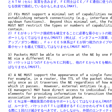
   とＡＴＭ（セル）装置を含みます。ＦＥ同士はＣＥ／ＦＥ通信に使うの
   なる技術で接続しているかもしれません(MAY)。
   2) FEs MUST support a minimal set of capabilities ne
   establishing network connectivity (e.g., interface d
   up/down functions).  Beyond this minimal set, the Fo
   MUST NOT restrict the types or numbers of capabiliti
   2) ＦＥがネットワーク接続性を確立することに必要な最小セットの能
   ポートしなくてはなりません(MUST)（例えば、インタフェース探索、
   アップ／ダウン機能）。ＦｏｒＣＥＳ体系はＦＥが持つ能力のタイプや
   最小セットを越えて指定してはなりません(MUST NOT)。
   3) Packets MUST be able to arrive at the NE by one F
   3) パケットは１つのＦＥからＮＥに到着し、他のＦＥからＮＥを離れ
   ばなりません(MUST)。
   4) A NE MUST support the appearance of a single func
   For example, in a router, the TTL of the packet shou
   only once as it traverses the NE regardless of how m
   which it passes.  However, external entities (e.g., 
   CE managers) MAY have direct access to individual Fo
   elements for providing information to transition the
   4) ＥＮは単一機能装置の存在をサポートしなくてはなりません(MUST
   ば、ルータで、パケットのＴＴＬは通過するＦＥにかかわらずＮＥを通
   る際に１回だけ減少するべきです。しかしながら、外部のエンティティ