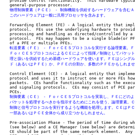
   provide control functionality.  This hardware typica
   物理制御要素（ＰＣＥ） - 制御機能を供給するハードウェアを含むＡ
   このハードウェアは一般に汎用プロセッサを含みます。
   Forwarding Element (FE) - A logical entity that impl
   protocol.  FEs use the underlying hardware to provid
   processing and handling as directed/controlled by a 
   protocol.  FEs may happen to be a single blade(or PF
   転送要素（ＦＥ） - ＦｏｒＣＥＳプロトコルを実行する論理要素。Ｆ
   ＦｏｒＣＥＳプロトコルによるＣＥによって指揮／制御としてパケット
   理と扱いを供給するため基礎ハードウェアを使います。ＦＥはシングル
   ド（あるいはＰＦＥ）か、ＰＦＥの分割か、多数のＰＦＥかもしれま
   Control Element (CE) - A logical entity that impleme
   protocol and uses it to instruct one or more FEs how
   packets.  CEs handle functionality such as the execu
   and signaling protocols.  CEs may consist of PCE par
   制御要素（ＣＥ） - ＦｏｒＣＥＳプロトコルを実装し、ＦＥにどのよ
   パケットを処理するべきかを指示するためにこれを使う、論理要素。Ｃ
   制御と信号プロトコルを実行するような機能を処理します。ＣＥはＰＣ
   一部あるいはＰＣＥ全体から成り立つかもしれません。
   Pre-association Phase - The period of time during wh
   (see below) and a CE Manager (see below) are determi
   CE should be part of the same network element.  Any 