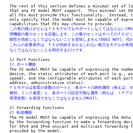
   The rest of this section defines a minimal set of lo
   that any FE model MUST support.  This minimal set DO
   all FEs must provide this functionality.  Instead, t
   only specify that the model must be capable of expre
   この章の残りがどんなＦＥモデルでもサポートしなくてはならない(MUS
   理機能の最小セットを定義します。この最小セットはすべてのＦＥがこ
   能性を供給しなくてはならないことを意味しません(DOES NOT)。代わ
   これらの必要条件は、ＦＥが供給するかもしれない能力をモデルが表現
   なくてはならないことを明示するだけです。
   1) ポート機能

   The FE model MUST be capable of expressing the numbe
   device, the static attributes of each port (e.g., po
   speed), and the configurable attributes of each port
   ＦＥモデルは装置の多数のポートと、各ポートの静的属性（例えば、ポ
   種別、リンク速度）と、各ポートの設定可能な属性（例えば、ＩＰアド
   管理状態）を表現できなくてはなりません(MUST)。
   2) 転送機能

   The FE model MUST be capable of expressing the data 
   by the forwarding function to make a forwarding deci
   for IPv4 and IPv6 unicast and multicast forwarding f