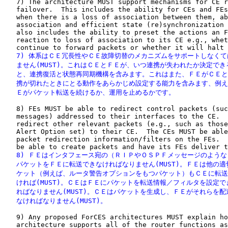
   7) The architecture MUST support mechanisms for CE r
   failover.  This includes the ability for CEs and FEs
   when there is a loss of association between them, ab
   association and efficient state (re)synchronization 
   also includes the ability to preset the actions an F
   reaction to loss of association to its CE e.g., whet
   7) 体系はＣＥ冗長性やＣＥ故障切替のメカニズムをサポートしなくて
   ません(MUST)。これはＣＥとＦＥが、いつ連携が失われたか決定でき
   と、連携復活と状態再同期機構を含みます。これはまた、ＦＥがＣＥと
   携が切れたときにとる動作をあらかじめ設定する能力を含みます、例え
   Ｅがパケット転送を続けるか、運用を止めるかです。
   8) FEs MUST be able to redirect control packets (suc
   messages) addressed to their interfaces to the CE.  
   redirect other relevant packets (e.g., such as those
   Alert Option set) to their CE.  The CEs MUST be able
   packet redirection information/filters on the FEs.  
   8) ＦＥはインタフェース宛の（ＲＩＰやＯＳＰＦメッセージのような
   パケットをＦＥに転送できなければなりません(MUST)。ＦＥは他の適
   ケット（例えば、ルータ警告オプションをもつパケット）もＣＥに転送
   ければ(MUST)。ＣＥはＦＥにパケットを転送情報／フィルタを設定で
   ればなりません(MUST)。ＣＥはパケットを生成し、ＦＥがそれらを配
   なければなりません(MUST)。
   9) Any proposed ForCES architectures MUST explain ho
   architecture supports all of the router functions as