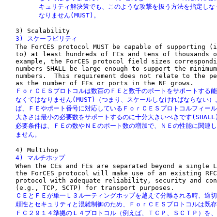
         キュリティ解決策でも、このような攻撃を扱う方法を指定しな
         なりません(MUST)。
   3) スケーラビリティ

   The ForCES protocol MUST be capable of supporting (i
   to) at least hundreds of FEs and tens of thousands o
   example, the ForCES protocol field sizes correspondi
   numbers SHALL be large enough to support the minimum
   numbers.  This requirement does not relate to the pe
   ＦｏｒＣＥＳプロトコルは数百のＦＥと数千のポートをサポートする能
   なくてはなりません(MUST)（つまり、スケールしなければならない）
   ば、ＦＥやポート番号に対応しているＦｏｒＣＥＳプロトコルフィール
   大きさは最小の必要数をサポートするのに十分大きいべきです(SHALL)
   必要条件は、ＦＥの数やＮＥのポート数の増加で、ＮＥの性能に関連し
   ません。
   4) マルチホップ

   When the CEs and FEs are separated beyond a single L
   the ForCES protocol will make use of an existing RFC
   protocol with adequate reliability, security and con
   ＣＥとＦＥが単一Ｌ３ルーティングホップを越えて分離される時、適切
   頼性とセキュリティと混雑制御のため、ＦｏｒＣＥＳプロトコルは既存
   ＦＣ２９１４準拠のＬ４プロトコル（例えば、ＴＣＰ、ＳＣＴＰ）を、