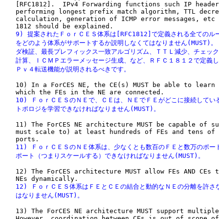
   [RFC1812].  IPv4 Forwarding functions such IP header
   performing longest prefix match algorithm, TTL decre
   calculation, generation of ICMP error messages, etc 
   9) 提案されたＦｏｒＣＥＳ体系は[RFC1812]で定義される全てのルー
   をどのよう体系がサポートするか説明しなくてはなりません(MUST)。
   ダ検証、最長プレフィックス一致アルゴリズム、ＴＴＬ減少、チェック
   計算、ＩＣＭＰエラーメッセージ生成、など、ＲＦＣ１８１２で定義し
   Ｐｖ４転送機能が説明されるべきです。
   10) In a ForCES NE, the CE(s) MUST be able to learn 
   10) ＦｏｒＣＥＳのＮＥで、ＣＥは、ＮＥでＦＥがどこに接続している
   トポロジを学習できなければなりません(MUST)。
   11) The ForCES NE architecture MUST be capable of su
   must scale to) at least hundreds of FEs and tens of 
   11) ＦｏｒＣＥＳのＮＥ体系は、少なくとも数百のＦＥと数万のポート
   ポート（つまりスケールする）できなければなりません(MUST)。
   12) The ForCES architecture MUST allow FEs AND CEs t
   12) ＦｏｒＣＥＳ体系はＦＥとＣＥの結合と動的なＮＥの分離を許さな
   はなりません(MUST)。
   13) The ForCES NE architecture MUST support multiple