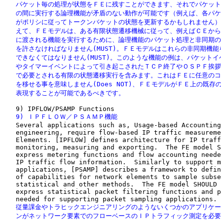
   パケット毎の処理が状態をＦＥに残すことができます、それでパケット
   の間に実行する論理機能が矛盾のない動作が可能です（例えば、各パケ
   がポリシに従ってトークンバケットの状態を更新するかもしれません）
   えて、ＦＥモデルは、ある有限状態遷移機械に従って、例えばＣＥから
   に渡される機能を実行するために、論理機能のパケット処理と非同期の
   を許さなければなりません(MUST)。ＦＥモデルはこれらの非同期機能
   できなくてはなりません(MUST)。このような機能の例は、パケットイ
   やタイマーイベントによって引き起こされたＴＣＰ終了やＯＳＰＦ挨拶
   で必要とされる有限の状態遷移実行を含みます。これはＦＥに任意のコ
   を移せる事を意味しません(Does NOT)、ＦＥモデルがＦＥ上の既存の
   表現することが可能であるべきです。
   9) ＩＰＦＬＯＷ／ＰＳＡＭＰ機能

   Several applications such as, Usage-based Accounting
   engineering, require flow-based IP traffic measureme
   Elements. [IPFLOW] defines architecture for IP traff
   monitoring, measuring and exporting.  The FE model S
   express metering functions and flow accounting neede
   IP traffic flow information.  Similarly to support m
   applications, [PSAMP] describes a framework to defin
   of capabilities for network elements to sample subse
   statistical and other methods.  The FE model SHOULD 
   express statistical packet filtering functions and p
   従量課金やトラヒックエンジニアリングのようないくつかのアプリケー
   ンがネットワーク要素でのフローベースのＩＰトラフィック測定を必要