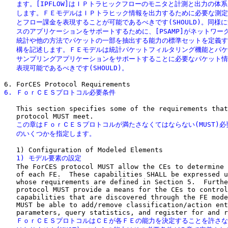
   ます。[IPFLOW]はＩＰトラヒックフローのモニタと計測と出力の体系
   します。ＦＥモデルはＩＰトラヒック情報を出力するために必要な測定
   とフロー課金を表現することが可能であるべきです(SHOULD)。同様に
   スのアプリケーションをサポートするために、[PSAMP]がネットワーク
   統計や他の方法でパケットの一部を抽出する能力の標準セットを定義す
   構を記述します。ＦＥモデルは統計パケットフィルタリング機能とパケ
   サンプリングアプリケーションをサポートすることに必要なパケット情
   表現可能であるべきです(SHOULD)。
6. ＦｏｒＣＥＳプロトコル必要条件
   This section specifies some of the requirements that
   この章はＦｏｒＣＥＳプロトコルが満たさなくてはならない(MUST)必
   のいくつかを指定します。
   1) モデル要素の設定

   The ForCES protocol MUST allow the CEs to determine 
   of each FE.  These capabilities SHALL be expressed u
   whose requirements are defined in Section 5.  Furthe
   protocol MUST provide a means for the CEs to control
   capabilities that are discovered through the FE mode
   MUST be able to add/remove classification/action ent
   ＦｏｒＣＥＳプロトコルはＣＥが各ＦＥの能力を決定することを許さな