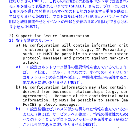
   はなりません(MUST)。これらの能力はその必要条件が５章で定義され
   モデルを使って表現されるべきです(SHALL)。さらに、プロトコルはＣ
   Ｅモデルを通して発見されるすべてのＦＥ能力を制御する手段を供給し
   てはなりません(MUST)。プロトコルは分類／行動項目とパラメータの
   削除と統計値問合せとイベントの登録と受信の追加／削除ができなけれ
   りません(MUST)。
   2) 安全な通信のサポート

      a) FE configuration will contain information crit
         functioning of a network (e.g., IP Forwarding 
         such, it MUST be possible to ensure the integr
         protocol messages and protect against man-in-t
      a) ＦＥ設定はネットワーク動作の重要情報を含んでいるでしょう
         ば、ＩＰ転送テーブル）。それなので、すべてのＦｏｒＣＥＳ
         コルメッセージの完全性を保証し、中間者攻撃から保護するこ
         能であるに違いありません(MUST)。

      b) FE configuration information may also contain 
         derived from business relationships (e.g., ser
         agreements).  Because of the confidential natu
         information, it MUST be possible to secure (ma
      b) ＦＥ設定情報はビジネス関係から得られた情報を含んでいるか
         ません（例えば、サービスレベル協定）。情報の機密性のため
         べてのＦｏｒＣＥＳプロトコルメッセージを保護する（秘密に
         ことは可能であるに違いありません(MUST)。