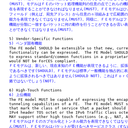
   (MUST)。モデルはＦＥのパケット処理機能列の任意の点でこれらの機
   在を表現することができなければなりません(MUST)。ＦＥモデルはひ
   フィールド（例えば、宛先アドレス）から任意のｎ項組みまで広範囲の
   能力を表現できなくてはなりません(MUST)。同様に、ＦＥモデルはフ
   機能が分類に一致するパケットに何の動作を行うことができるか言い表
   とができなくてはなりません(MUST)。
   5) ベンダ固有機能

   The FE model SHOULD be extensible so that new, curre
   functionality can be expressed.  The FE Model SHOULD
   to express standard/common functions in a proprietar
   ＦＥモデルは、新しい、現在未知のＦＥ機能が表現できるように、拡張
   であるべきです(SHOULD)。ＦＥモデルは標準／一般機能を独占的に表
   ように拡張されるべきではありません(SHOULD NOT)。これはＦｏｒＣ
   拠ではないでしょう(NOT)。
   6) 上位機能

   The FE model MUST be capable of expressing the encap
   tunneling capabilities of a FE.  The FE model MUST s
   that mark the class of service that a packet should 
   IPv4 header TOS octet or the IPv6 Traffic Class octe
   ＦＥモデルはＦＥのカプセル化とトンネル能力を表現できなくてはなり
   ん(MUST)。ＦＥモデルはパケットが受けるべきサービスクラス（すな