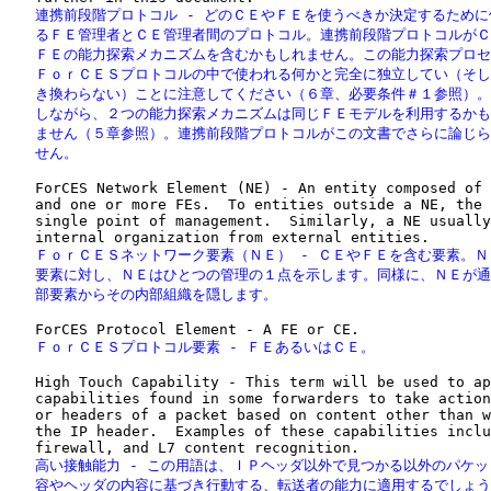
   連携前段階プロトコル - どのＣＥやＦＥを使うべきか決定するために
   るＦＥ管理者とＣＥ管理者間のプロトコル。連携前段階プロトコルがＣ
   ＦＥの能力探索メカニズムを含むかもしれません。この能力探索プロセ
   ＦｏｒＣＥＳプロトコルの中で使われる何かと完全に独立してい（そし
   き換わらない）ことに注意してください（６章、必要条件＃１参照）。
   しながら、２つの能力探索メカニズムは同じＦＥモデルを利用するかも
   ません（５章参照）。連携前段階プロトコルがこの文書でさらに論じら
   せん。
   ForCES Network Element (NE) - An entity composed of 
   and one or more FEs.  To entities outside a NE, the 
   single point of management.  Similarly, a NE usually
   ＦｏｒＣＥＳネットワーク要素（ＮＥ） - ＣＥやＦＥを含む要素。Ｎ
   要素に対し、ＮＥはひとつの管理の１点を示します。同様に、ＮＥが通
   部要素からその内部組織を隠します。
   ＦｏｒＣＥＳプロトコル要素 - ＦＥあるいはＣＥ。
   High Touch Capability - This term will be used to ap
   capabilities found in some forwarders to take action
   or headers of a packet based on content other than w
   the IP header.  Examples of these capabilities inclu
   高い接触能力 - この用語は、ＩＰヘッダ以外で見つかる以外のパケッ
   容やヘッダの内容に基づき行動する、転送者の能力に適用するでしょう