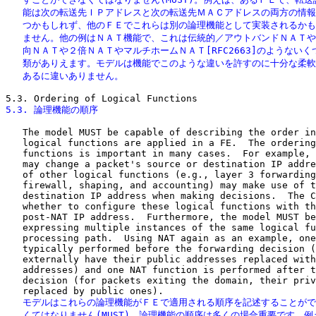
   能は次の転送先ＩＰアドレスと次の転送先ＭＡＣアドレスの両方の情報
   つかもしれず、他のＦＥでこれらは別の論理機能として実装されるかも
   ません。他の例はＮＡＴ機能で、これは伝統的／アウトバンドＮＡＴや
   向ＮＡＴや２倍ＮＡＴやマルチホームＮＡＴ[RFC2663]のようないく
   類がありえます。モデルは機能でこのような違いを許すのに十分な柔軟
   あるに違いありません。
5.3. 論理機能の順序
   The model MUST be capable of describing the order in
   logical functions are applied in a FE.  The ordering
   functions is important in many cases.  For example, 
   may change a packet's source or destination IP addre
   of other logical functions (e.g., layer 3 forwarding
   firewall, shaping, and accounting) may make use of t
   destination IP address when making decisions.  The C
   whether to configure these logical functions with th
   post-NAT IP address.  Furthermore, the model MUST be
   expressing multiple instances of the same logical fu
   processing path.  Using NAT again as an example, one
   typically performed before the forwarding decision (
   externally have their public addresses replaced with
   addresses) and one NAT function is performed after t
   decision (for packets exiting the domain, their priv
   モデルはこれらの論理機能がＦＥで適用される順序を記述することがで
   くてはなりません(MUST)。論理機能の順序は多くの場合重要です。例