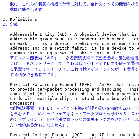
   般に、これらの装置の構造は外部に対して、全体のすべての機能をひと
   機能に統合します。

2. 定義
   Addressable Entity (AE) - A physical device that is 
   addressable given some interconnect technology.  For
   networks, it is a device to which we can communicate
   address; and on a switch fabric, it is a device to w
   アドレス可能要素（ＡＥ） - ある接続技術下で直接接続可能な物理装
   えば、ＩＰネットワーク上で、これは我々がＩＰアドレスを使って通信
   る装置です；そしてスイッチで、これは我々がスイッチのポート番号を
   て通信ができる装置です。
   Physical Forwarding Element (PFE) - An AE that inclu
   to provide per-packet processing and handling.  This
   consist of (but is not limited to) network processor
   cards with multiple chips or stand alone box with ge
   物理転送要素（ＰＦＥ） - パケット毎の処理と扱いを供給するハード
   を含むＡＥ。このハードウェアはネットワークプロセッサやＡＳＩＣや
   のチップラインカードや汎用プロセッサの単独ボックスを含むかもしれ
   ん（他のあるかもしれません）。
   Physical Control Element (PCE) - An AE that includes