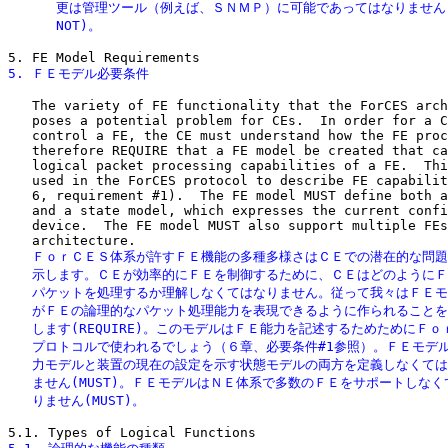
      更は管理ツール（例えば、ＳＮＭＰ）に可能であってはなりません(M
      NOT)。
5. ＦＥモデル必要条件
   The variety of FE functionality that the ForCES arch
   poses a potential problem for CEs.  In order for a C
   control a FE, the CE must understand how the FE proc
   therefore REQUIRE that a FE model be created that ca
   logical packet processing capabilities of a FE.  Thi
   used in the ForCES protocol to describe FE capabilit
   6, requirement #1).  The FE model MUST define both a
   and a state model, which expresses the current confi
   device.  The FE model MUST also support multiple FEs
   ＦｏｒＣＥＳ体系が許すＦＥ機能の多種多様さはＣＥでの潜在的な問題
   示します。ＣＥが効率的にＦＥを制御するために、ＣＥはどのようにＦ
   パケットを処理するか理解しなくてはなりません。従って我々はＦＥモ
   がＦＥの論理的なパケット処理能力を表現できるように作られることを
   します(REQUIRE)。このモデルはＦＥ能力を記述するためためにＦｏ
   プロトコルで使われるでしょう（６章、必要条件#1参照）。ＦＥモデル
   力モデルと装置の現在の設定を示す状態モデルの両方を定義しなくては
   ません(MUST)。ＦＥモデルはＮＥ体系で多数のＦＥをサポートしなく
   りません(MUST)。