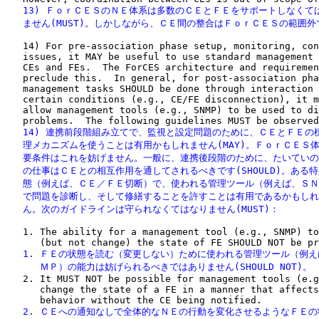
   13) ＦｏｒＣＥＳのＮＥ体系は多数のＣＥとＦＥをサポートしなくては
   ません(MUST)。しかしながら、ＣＥ間の整合はＦｏｒＣＥＳの範囲外
   14) For pre-association phase setup, monitoring, con
   issues, it MAY be useful to use standard management 
   CEs and FEs.  The ForCES architecture and requiremen
   preclude this.  In general, for post-association pha
   management tasks SHOULD be done through interaction 
   certain conditions (e.g., CE/FE disconnection), it m
   allow management tools (e.g., SNMP) to be used to di
   14) 連携前段階組み立てで、監視と設定問題のために、ＣＥとＦＥの標
   理メカニズムを使うことは有用かもしれません(MAY)。ＦｏｒＣＥＳ体
   要条件はこれを妨げません。一般に、連携後段階のために、たいていの
   の仕事はＣＥとの相互作用を通してされるべきです(SHOULD)。ある特
   態（例えば、ＣＥ／ＦＥ切断）で、使われる管理ツール（例えば、ＳＮ
   で問題を診断し、そして修繕することを許すことは有用であるかもしれ
   ん。次のガイドラインは守られなくてはなりません(MUST)：
   1. The ability for a management tool (e.g., SNMP) to
   1. ＦＥの状態を読む（変更しない）ために使われる管理ツール（例え
      ＭＰ）の能力は妨げられるべきではありません(SHOULD NOT)。

   2. It MUST NOT be possible for management tools (e.g
      change the state of a FE in a manner that affects
   2. ＣＥへの通知なしで全体的なＮＥの行動を変化させるようなＦＥの