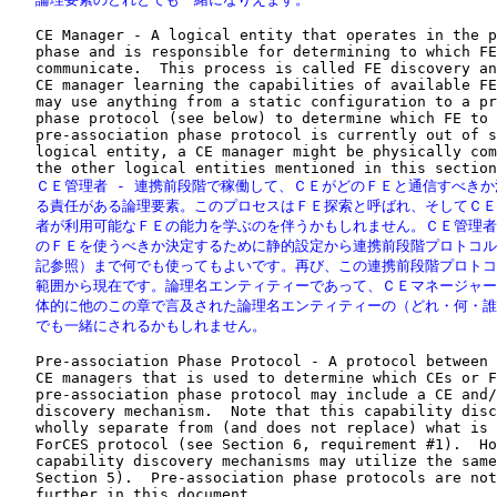
   CE Manager - A logical entity that operates in the p
   phase and is responsible for determining to which FE
   communicate.  This process is called FE discovery an
   CE manager learning the capabilities of available FE
   may use anything from a static configuration to a pr
   phase protocol (see below) to determine which FE to 
   pre-association phase protocol is currently out of s
   logical entity, a CE manager might be physically com
   ＣＥ管理者 - 連携前段階で稼働して、ＣＥがどのＦＥと通信すべきか
   る責任がある論理要素。このプロセスはＦＥ探索と呼ばれ、そしてＣＥ
   者が利用可能なＦＥの能力を学ぶのを伴うかもしれません。ＣＥ管理者
   のＦＥを使うべきか決定するために静的設定から連携前段階プロトコル
   記参照）まで何でも使ってもよいです。再び、この連携前段階プロトコ
   範囲から現在です。論理名エンティティーであって、ＣＥマネージャー
   体的に他のこの章で言及された論理名エンティティーの（どれ・何・誰
   でも一緒にされるかもしれません。
   Pre-association Phase Protocol - A protocol between 
   CE managers that is used to determine which CEs or F
   pre-association phase protocol may include a CE and/
   discovery mechanism.  Note that this capability disc
   wholly separate from (and does not replace) what is 
   ForCES protocol (see Section 6, requirement #1).  Ho
   capability discovery mechanisms may utilize the same
   Section 5).  Pre-association phase protocols are not