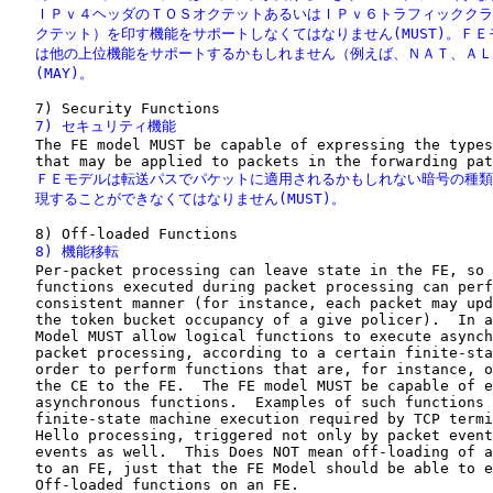
   ＩＰｖ４ヘッダのＴＯＳオクテットあるいはＩＰｖ６トラフィッククラ
   クテット）を印す機能をサポートしなくてはなりません(MUST)。ＦＥ
   は他の上位機能をサポートするかもしれません（例えば、ＮＡＴ、ＡＬ
   (MAY)。
   7) セキュリティ機能

   The FE model MUST be capable of expressing the types
   ＦＥモデルは転送パスでパケットに適用されるかもしれない暗号の種類
   現することができなくてはなりません(MUST)。
   8) 機能移転

   Per-packet processing can leave state in the FE, so 
   functions executed during packet processing can perf
   consistent manner (for instance, each packet may upd
   the token bucket occupancy of a give policer).  In a
   Model MUST allow logical functions to execute asynch
   packet processing, according to a certain finite-sta
   order to perform functions that are, for instance, o
   the CE to the FE.  The FE model MUST be capable of e
   asynchronous functions.  Examples of such functions 
   finite-state machine execution required by TCP termi
   Hello processing, triggered not only by packet event
   events as well.  This Does NOT mean off-loading of a
   to an FE, just that the FE Model should be able to e