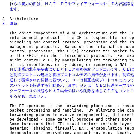
   れらの能力の例は、ＮＡＴ－ＰＴやファイアウォールやＬ７内容認識を
   ます。
3. 体系
   The chief components of a NE architecture are the CE
   interconnect protocol.  The CE is responsible for op
   signaling and control protocol processing and the im
   management protocols.  Based on the information acqu
   control processing, the CE(s) dictates the packet-fo
   of the FE(s) via the interconnect protocol.  For exa
   might control a FE by manipulating its forwarding ta
   ＮＥ体系の北主要要素はＣＥとＦＥと相互接続プロトコルです。ＣＥは
   と制御プロトコル処理と管理プロトコル実装の責任があります。制御処
   通して獲得された情報に基づいて、ＣＥは相互接続プロトコルによって
   のパケットを転送する行動を示します。例えば、ＣＥは転送テーブルや
   ターフェースの状態やＮＡＴ結合の扱いや削除を通じてＦＥをコントロ
   するかもしれません。
   The FE operates in the forwarding plane and is respo
   packet processing and handling.  By allowing the con
   forwarding planes to evolve independently, different
   be developed - some general purpose and others more 
   Some functions that FEs could perform include layer 
   metering, shaping, firewall, NAT, encapsulation (e.g
   decapsulation, encryption, accounting, etc.  Nearly 