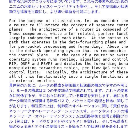
   給する汎用のプロセッサに基づいています。これらの要素を結ぶための
   ニズムの水準セットがスケーラビリティを増やし、そして制御面と転送
   独立な進展を可能にし、より速い革新を可能にします。
   For the purpose of illustration, let us consider the
   a router to illustrate the concept of separate contr
   planes.  The architecture of a router is composed of
   These components, while inter-related, perform funct
   largely independent of each other.  At the bottom is
   path that operates in the data-forwarding plane and 
   for per-packet processing and forwarding.  Above the
   is the network operating system that is responsible 
   the control plane.  In the case of a router or switc
   operating system runs routing, signaling and control
   RIP, OSPF and RSVP) and dictates the forwarding beha
   manipulating forwarding tables, per-flow QoS tables 
   control lists.  Typically, the architecture of these
   all of this functionality into a single functional w
   具体例のために、ルータの構成を制御面と転送面の概念で示すのを考え
   う。ルータの構成は２つの主要部品で構成されています。これらの要素
   互に関係するが、主にお互に独立している機能を実行します。底にある
   データ転送面が稼働する転送パスで、パケット毎の処理と転送に関して
   があります。転送面の上は、制御面のオペレーションに関して責任があ
   ネットワークオペレーティング・システムです。ルータやスイッチの場
   ネットワーク・オペレーティングシステムは経路制御と信号と制御プロ
   ル（例えば、ＲＩＰやＯＳＰＦやＲＳＶＰ）を実行し、そして転送表と
   毎のＱｏＳ表とアクセス制御リストを操ることで転送行動を命令します