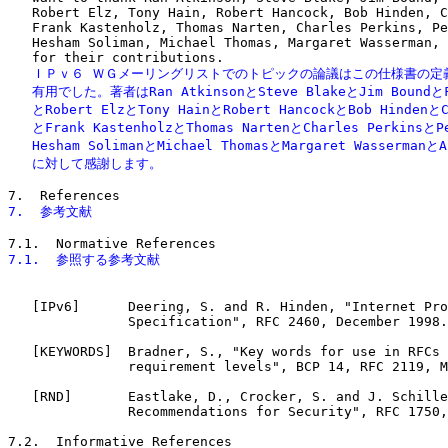
   Robert Elz, Tony Hain, Robert Hancock, Bob Hinden, C
   Frank Kastenholz, Thomas Narten, Charles Perkins, Pe
   Hesham Soliman, Michael Thomas, Margaret Wasserman, 
   ＩＰｖ６ ＷＧメーリングリストでのトピックの論議はこの仕様書の定義
   有用でした。著者はRan AtkinsonとSteve BlakeとJim BoundとFr
   とRobert ElzとTony HainとRobert HancockとBob HindenとCh
   とFrank KastenholzとThomas NartenとCharles PerkinsとPe
   Hesham SolimanとMichael ThomasとMargaret Wassermanと
   に対して感謝します。
7.  参考文献
   [IPv6]      Deering, S. and R. Hinden, "Internet Pro
               Specification", RFC 2460, December 1998.

   [KEYWORDS]  Bradner, S., "Key words for use in RFCs 
               requirement levels", BCP 14, RFC 2119, M
   [RND]       Eastlake, D., Crocker, S. and J. Schille
               Recommendations for Security", RFC 1750,