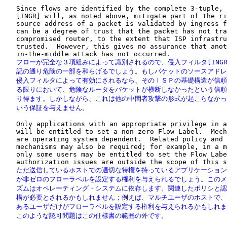
   Since flows are identified by the complete 3-tuple, 
   [INGR] will, as noted above, mitigate part of the ri
   source address of a packet is validated by ingress f
   can be a degree of trust that the packet has not tra
   compromised router, to the extent that ISP infrastru
   trusted.  However, this gives no assurance that anot
   フローが完全な３項組みによって識別されるので、侵入フィルタ[INGR
   記の通り危険の一部を和らげるでしょう。もしパケットのソースアドレ
   侵入フィルタによって有効にされるなら、そのＩＳＰの基礎構造が信頼
   る限りにおいて、危険なルータをパケットが横断しなかったという信頼
   り得ます。しかしながら、これは他の中間者攻撃の形式が起こらなかっ
   いう保証を与えません。
   Only applications with an appropriate privilege in a
   will be entitled to set a non-zero Flow Label.  Mech
   are operating system dependent.  Related policy and 
   mechanisms may also be required; for example, in a m
   only some users may be entitled to set the Flow Labe
   ただ送信しているホストでの適切な特権を持っているアプリケーション
   が非ゼロのフローラベルを設定する権利を与えられるでしょう。このメ
   ズムはオペレーティング・システムに依存します。関連したポリシと認
   構が必要とされるかもしれません；例えば、マルチユーザのホストで、
   あるユーザだけがフローラベルを設定する権利を与えられるかもしれま
   このような認可問題はこの仕様書の範囲の外です。