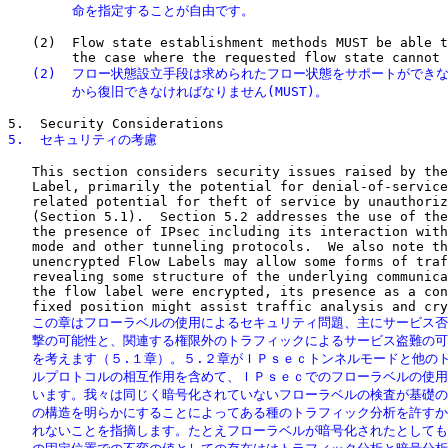
        命を指定することが自由です。
   (2)  Flow state establishment methods MUST be able t
   (2)  フロー状態設立手段は求められたフロー状態をサポートができな
        から復旧できなければなりません(MUST)。
5.  セキュリティの考慮
   This section considers security issues raised by the
   Label, primarily the potential for denial-of-service
   related potential for theft of service by unauthoriz
   (Section 5.1).  Section 5.2 addresses the use of the
   the presence of IPsec including its interaction with
   mode and other tunneling protocols.  We also note th
   unencrypted Flow Labels may allow some forms of traf
   revealing some structure of the underlying communica
   the flow label were encrypted, its presence as a con
   この章はフローラベルの使用によるセキュリティ問題、主にサービス否
   撃の可能性と、関連する権限外のトラフィックによるサービス盗難の可
   を考えます（５.１章）。５.２章がＩＰｓｅｃトンネルモードと他のト
   ルプロトコルの相互作用を含めて、ＩＰｓｅｃでのフローラベルの使用
   います。我々は同じく暗号化されていないフローラベルの検査が基礎の
   の構造を明らかにすることによってある種のトラフィック分析を許すか
   れないことを指摘します。たとえフローラベルが暗号化されたとしても