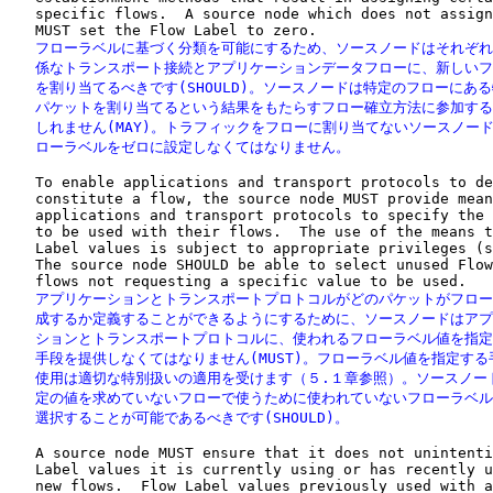
   specific flows.  A source node which does not assign
   フローラベルに基づく分類を可能にするため、ソースノードはそれぞれ
   係なトランスポート接続とアプリケーションデータフローに、新しいフ
   を割り当てるべきです(SHOULD)。ソースノードは特定のフローにある
   パケットを割り当てるという結果をもたらすフロー確立方法に参加する
   しれません(MAY)。トラフィックをフローに割り当てないソースノード
   ローラベルをゼロに設定しなくてはなりません。
   To enable applications and transport protocols to de
   constitute a flow, the source node MUST provide mean
   applications and transport protocols to specify the 
   to be used with their flows.  The use of the means t
   Label values is subject to appropriate privileges (s
   The source node SHOULD be able to select unused Flow
   アプリケーションとトランスポートプロトコルがどのパケットがフロー
   成するか定義することができるようにするために、ソースノードはアプ
   ションとトランスポートプロトコルに、使われるフローラベル値を指定
   手段を提供しなくてはなりません(MUST)。フローラベル値を指定する
   使用は適切な特別扱いの適用を受けます（５.１章参照）。ソースノード
   定の値を求めていないフローで使うために使われていないフローラベル
   選択することが可能であるべきです(SHOULD)。
   A source node MUST ensure that it does not unintenti
   Label values it is currently using or has recently u
   new flows.  Flow Label values previously used with a