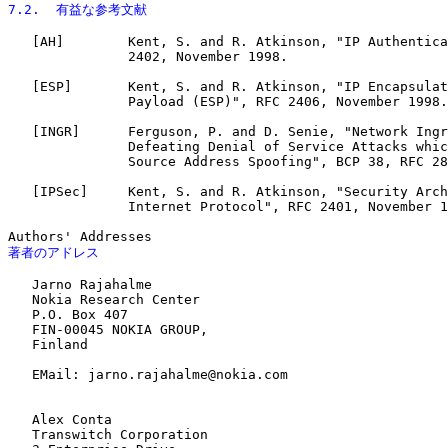
7.2.  有益な参考文献
   [AH]        Kent, S. and R. Atkinson, "IP Authentica
               2402, November 1998.

   [ESP]       Kent, S. and R. Atkinson, "IP Encapsulat
               Payload (ESP)", RFC 2406, November 1998.

   [INGR]      Ferguson, P. and D. Senie, "Network Ingr
               Defeating Denial of Service Attacks whic
               Source Address Spoofing", BCP 38, RFC 28
   [IPSec]     Kent, S. and R. Atkinson, "Security Arch
               Internet Protocol", RFC 2401, November 1
著者のアドレス
   Jarno Rajahalme

   Nokia Research Center

   P.O. Box 407

   FIN-00045 NOKIA GROUP,

   Finland

   EMail: jarno.rajahalme@nokia.com

   Alex Conta

   Transwitch Corporation
