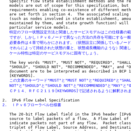
   Specific flow state establishment methods and the re
   models are out of scope for this specification, but 
   requirements enabling co-existence of different meth
   are set forth in section 4.  The associated scaling 
   (such as nodes involved in state establishment, amou
   maintained by them, and state growth function) will 
   特定のフロー状態設定方法と関連したサービスモデルはこの仕様書の範
   ですが、しかしＩＰｖ６ノードで異なった方法の共存を可能にする一般
   必要条件は４章で明らかにされます。（状態設立に関係しているノード
   それらによって持続された状態の量と、状態成長機能のような）関連し
   ケール特性は特定のサービスモデルに固有でしょう。
   The key words "MUST", "MUST NOT", "REQUIRED", "SHALL
   "SHOULD", "SHOULD NOT", "RECOMMENDED", "MAY", and "O
   document are to be interpreted as described in BCP 1
   この文書のキーワード"MUST"と"MUST NOT"と"REQUIRED"と"SHALL
   NOT"と"SHOULD"と"SHOULD NOT"と"RECOMMENDED"と"MAY"と"O
   ＣＰ１４、ＲＦＣ２１１９[KEYWORDS]で記述されるように解釈され
2.  ＩＰｖ６フローラベル仕様書
   The 20-bit Flow Label field in the IPv6 header [IPv6
   source to label packets of a flow.  A Flow Label of 
   indicate packets not part of any flow.  Packet class
   triplet of Flow Label, Source Address, and Destinati