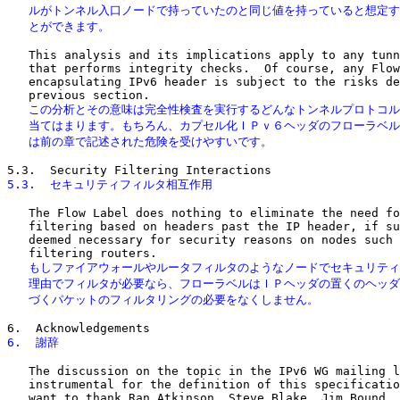
   ルがトンネル入口ノードで持っていたのと同じ値を持っていると想定す
   とができます。
   This analysis and its implications apply to any tunn
   that performs integrity checks.  Of course, any Flow
   encapsulating IPv6 header is subject to the risks de
   この分析とその意味は完全性検査を実行するどんなトンネルプロトコル
   当てはまります。もちろん、カプセル化ＩＰｖ６ヘッダのフローラベル
   は前の章で記述された危険を受けやすいです。
5.3.  セキュリティフィルタ相互作用
   The Flow Label does nothing to eliminate the need fo
   filtering based on headers past the IP header, if su
   deemed necessary for security reasons on nodes such 
   もしファイアウォールやルータフィルタのようなノードでセキュリティ
   理由でフィルタが必要なら、フローラベルはＩＰヘッダの置くのヘッダ
   づくパケットのフィルタリングの必要をなくしません。
6.  謝辞
   The discussion on the topic in the IPv6 WG mailing l
   instrumental for the definition of this specificatio
   want to thank Ran Atkinson, Steve Blake, Jim Bound, 