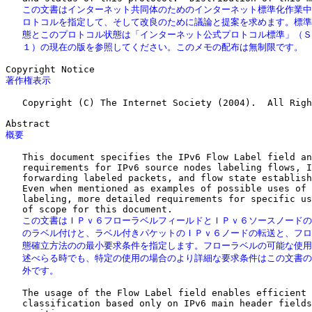
   この文書はインターネット共同体のためのインターネット標準化作業中
   ロトコルを指定して、そして改良のために議論と提案を求めます。標準
   態とこのプロトコル状態は「インターネット公式プロトコル標準」（Ｓ
   １）の現在の版を参照してください。このメモの配布は無制限です。
著作権表示
   Copyright (C) The Internet Society (2004).  All Righ
概要
   This document specifies the IPv6 Flow Label field an
   requirements for IPv6 source nodes labeling flows, I
   forwarding labeled packets, and flow state establish
   Even when mentioned as examples of possible uses of 
   labeling, more detailed requirements for specific us
   この文書はＩＰｖ６フローラベルフィールドとＩＰｖ６ソースノードの
   のラベル付けと、ラベル付きパケットのＩＰｖ６ノードの転送と、フロ
   態確立方法のの最小要求条件を指定します。フローラベルの可能な使用
   述べらる時でも、特定の使用の場合のより詳細な要求条件はこの文書の
   外です。
   The usage of the Flow Label field enables efficient 
   classification based only on IPv6 main header fields