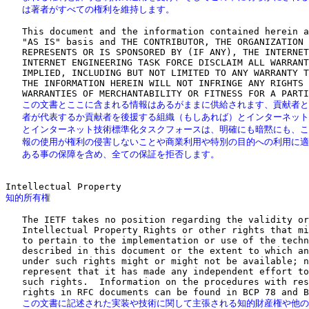
   は著者がすべての権利を維持します。
   This document and the information contained herein a
   "AS IS" basis and THE CONTRIBUTOR, THE ORGANIZATION 
   REPRESENTS OR IS SPONSORED BY (IF ANY), THE INTERNET
   INTERNET ENGINEERING TASK FORCE DISCLAIM ALL WARRANT
   IMPLIED, INCLUDING BUT NOT LIMITED TO ANY WARRANTY T
   THE INFORMATION HEREIN WILL NOT INFRINGE ANY RIGHTS 
   この文書とここに含まれる情報はあるがままに供給されます、貢献者と
   者が代表するか貢献者を後援する組織（もしあれば）とインターネット
   とインターネット技術標準化タスクフォースは、明確にも暗黙にも、こ
   報の使用が権利の侵害しないことや商業利用や特別の目的への利用に適
   ある事の保障を含め、全ての保証を拒否します。
知的所有権
   The IETF takes no position regarding the validity or
   Intellectual Property Rights or other rights that mi
   to pertain to the implementation or use of the techn
   described in this document or the extent to which an
   under such rights might or might not be available; n
   represent that it has made any independent effort to
   such rights.  Information on the procedures with res
   この文書に記述された実装や技術に関して主張される知的財産権や他の