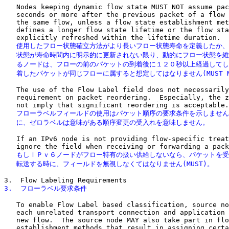
   Nodes keeping dynamic flow state MUST NOT assume pac
   seconds or more after the previous packet of a flow 
   the same flow, unless a flow state establishment met
   defines a longer flow state lifetime or the flow sta
   使用したフロー状態確立方法がより長いフロー状態寿命を定義したか、
   状態が寿命時間内に明示的に更新されない限り、動的にフロー状態を維
   るノードは、フローの前のパケットの到着後に１２０秒以上経過してし
   着したパケットが同じフローに属すると想定してはなりません(MUST N
   The use of the Flow Label field does not necessarily
   requirement on packet reordering.  Especially, the z
   フローラベルフィールドの使用はパケット順序の要求条件を示しません
   に、ゼロラベルは意味がある順序変更の受入れを意味しません。
   If an IPv6 node is not providing flow-specific treat
   もしＩＰｖ６ノードがフロー特有の扱い供給しないなら、パケットを受
   転送する時に、フィールドを無視しなくてはなりません(MUST)。
3.  フローラベル要求条件
   To enable Flow Label based classification, source no
   each unrelated transport connection and application 
   new flow.  The source node MAY also take part in flo
   establishment methods that result in assigning certa