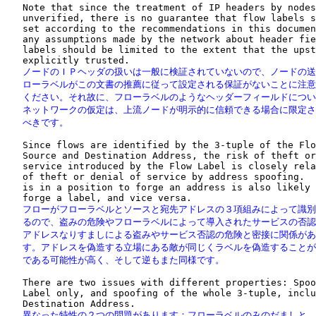
   Note that since the treatment of IP headers by nodes
   unverified, there is no guarantee that flow labels s
   set according to the recommendations in this documen
   any assumptions made by the network about header fie
   labels should be limited to the extent that the upst
   ノードのＩＰヘッダの扱いは一般に検証されていないので、ノードの送
   ローラベルがこの文書の推薦に従って設定される保証がないことに注意
   ください。それ故に、フローラベルのようなヘッダーフィールドについ
   ネットワークの仮定は、上流ノードが明示的に信頼できる場合に限定さ
   べきです。
   Since flows are identified by the 3-tuple of the Flo
   Source and Destination Address, the risk of theft or
   service introduced by the Flow Label is closely rela
   of theft or denial of service by address spoofing.  
   is in a position to forge an address is also likely 
   フローがフローラベルとソースと宛先アドレスの３項組みによって識別
   るので、盗みの危険やフローラベルによって導入されたサービスの否認
   アドレスなりすましによる盗みやサービス否認の危険と密接に関係があ
   す。アドレスを偽造する立場にある敵が同じくラベルを偽造することが
   である可能性が高く、そして逆もまた同様です。
   There are two issues with different properties: Spoo
   Label only, and spoofing of the whole 3-tuple, inclu
   異なった特性の２つの問題があります：フローラベルのみのだましと、