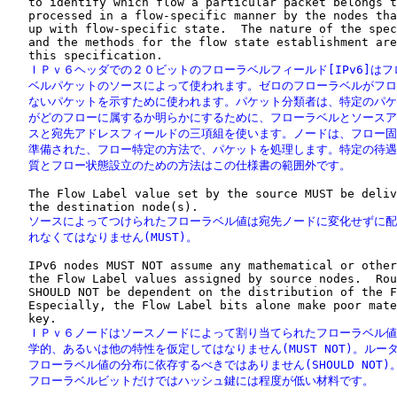
   to identify which flow a particular packet belongs t
   processed in a flow-specific manner by the nodes tha
   up with flow-specific state.  The nature of the spec
   and the methods for the flow state establishment are
   ＩＰｖ６ヘッダでの２０ビットのフローラベルフィールド[IPv6]はフ
   ベルパケットのソースによって使われます。ゼロのフローラベルがフロ
   ないパケットを示すために使われます。パケット分類者は、特定のパケ
   がどのフローに属するか明らかにするために、フローラベルとソースア
   スと宛先アドレスフィールドの三項組を使います。ノードは、フロー固
   準備された、フロー特定の方法で、パケットを処理します。特定の待遇
   質とフロー状態設立のための方法はこの仕様書の範囲外です。
   The Flow Label value set by the source MUST be deliv
   ソースによってつけられたフローラベル値は宛先ノードに変化せずに配
   れなくてはなりません(MUST)。
   IPv6 nodes MUST NOT assume any mathematical or other
   the Flow Label values assigned by source nodes.  Rou
   SHOULD NOT be dependent on the distribution of the F
   Especially, the Flow Label bits alone make poor mate
   ＩＰｖ６ノードはソースノードによって割り当てられたフローラベル値
   学的、あるいは他の特性を仮定してはなりません(MUST NOT)。ルータ
   フローラベル値の分布に依存するべきではありません(SHOULD NOT)。
   フローラベルビットだけではハッシュ鍵には程度が低い材料です。