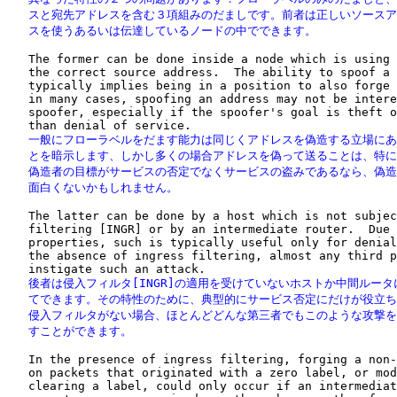
   スと宛先アドレスを含む３項組みのだましです。前者は正しいソースア
   スを使うあるいは伝達しているノードの中でできます。
   The former can be done inside a node which is using 
   the correct source address.  The ability to spoof a 
   typically implies being in a position to also forge 
   in many cases, spoofing an address may not be intere
   spoofer, especially if the spoofer's goal is theft o
   一般にフローラベルをだます能力は同じくアドレスを偽造する立場にあ
   とを暗示します、しかし多くの場合アドレスを偽って送ることは、特に
   偽造者の目標がサービスの否定でなくサービスの盗みであるなら、偽造
   面白くないかもしれません。
   The latter can be done by a host which is not subjec
   filtering [INGR] or by an intermediate router.  Due 
   properties, such is typically useful only for denial
   the absence of ingress filtering, almost any third p
   後者は侵入フィルタ[INGR]の適用を受けていないホストか中間ルータ
   てできます。その特性のために、典型的にサービス否定にだけが役立ち
   侵入フィルタがない場合、ほとんどどんな第三者でもこのような攻撃を
   すことができます。
   In the presence of ingress filtering, forging a non-
   on packets that originated with a zero label, or mod
   clearing a label, could only occur if an intermediat