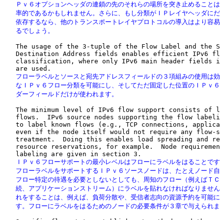
   Ｐｖ６オプションヘッダの連鎖の先のそれらの場所を突き止めることは
   率的であるかもしれません。さらに、もし分類がＩＰレイヤヘッダにだ
   依存するなら、他のトランスポートレイヤプロトコルの導入はより容易
   るでしょう。
   The usage of the 3-tuple of the Flow Label and the S
   Destination Address fields enables efficient IPv6 fl
   classification, where only IPv6 main header fields i
   フローラベルとソースと宛先アドレスフィールドの３項組みの使用は効
   なＩＰｖ６フロー分類を可能にし、そしてただ固定した位置のＩＰｖ６
   ダーフィールドだけが使われます。
   The minimum level of IPv6 flow support consists of l
   flows.  IPv6 source nodes supporting the flow labeli
   to label known flows (e.g., TCP connections, applica
   even if the node itself would not require any flow-s
   treatment.  Doing this enables load spreading and re
   resource reservations, for example.  Node requiremen
   ＩＰｖ６フローサポートの最小レベルはフローにラベルをはることです
   フローラベルをサポートするＩＰｖ６ソースノードは、たとえノード自
   フロー特定の待遇を必要としないとしても、周知のフロー（例えばＴＣ
   続、アプリケーションストリーム）にラベルを貼れなければなりません
   れをすることは、例えば、負荷分散や、受信者志向の資源予約を可能に
   す。フローにラベルをはるためのノードの必要条件が３章で与えられ