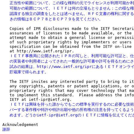
   正当性や範囲について、この様な権利の元でライセンスが利用可能か利
   可能かの範囲について、ＩＥＴＦは何の立場もとりません；この様な権
   認識する独立の調査をしたとは述べません。ＲＦＣ文書の権利に関する
   きの情報はＢＣＰ７８とＢＣＰ７９を見てください。
   Copies of IPR disclosures made to the IETF Secretari
   assurances of licenses to be made available, or the 
   attempt made to obtain a general license or permissi
   of such proprietary rights by implementers or users 
   specification can be obtained from the IETF on-line 
   ＩＥＴＦ事務局に公開されたＩＰＲの写しと、利用可能な許可証と、仕
   の実装者や利用者によってされた一般的な許可書や許可を得るためにさ
   試みの結果は、http://www.ietf.org/iprにあるＩＥＴＦオンラ
   貯蔵庫で得られます。
   The IETF invites any interested party to bring to it
   any copyrights, patents or patent applications, or o
   proprietary rights that may cover technology that ma
   to implement this standard.  Please address the info
   ＩＥＴＦは興味を持った誰からでもこの標準を実行するのに必要な技術
   バーする著作権や特許や特許出願や他の所有権の注意を持ってくるよう
   めます。どうかietf-ipr@ietf.orgのＩＥＴＦに情報を伝えてくだ
謝辞