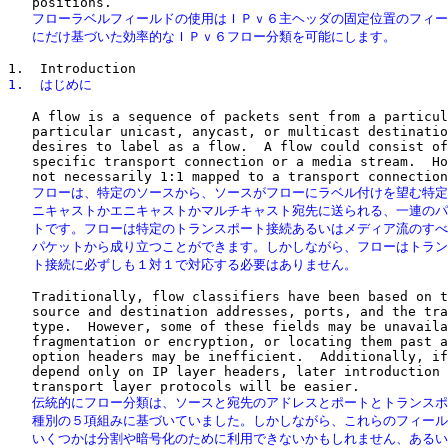
   フローラベルフィールドの使用はＩＰｖ６主ヘッダの固定位置のフィー
   にだけ基づいた効率的なＩＰｖ６フロー分類を可能にします。
1.  はじめに
   A flow is a sequence of packets sent from a particul
   particular unicast, anycast, or multicast destinatio
   desires to label as a flow.  A flow could consist of
   specific transport connection or a media stream.  Ho
   フローは、特定のソースから、ソースがフローにラベル付けを望む特定
   ニキャストかエニキャストかマルチキャスト宛先に送られる、一連のパ
   トです。フローは特定のトランスポート接続あるいはメディア流のすべ
   パケットから成り立つことができます。しかしながら、フローはトラン
   ト接続に必ずしも１対１で対応する必要はありません。
   Traditionally, flow classifiers have been based on t
   source and destination addresses, ports, and the tra
   type.  However, some of these fields may be unavaila
   fragmentation or encryption, or locating them past a
   option headers may be inefficient.  Additionally, if
   depend only on IP layer headers, later introduction 
   伝統的にフロー分類は、ソースと宛先のアドレスとポートとトランスポ
   種別の５項組みに基づいていました。しかしながら、これらのフィール
   いくつかは分割や暗号化のために利用できないかもしれません、あるい