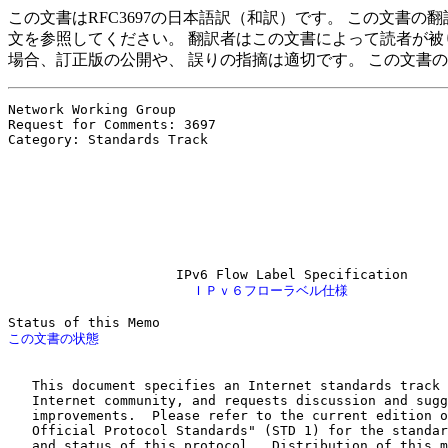
この文書はRFC3697の日本語訳（和訳）です。 この文書
文を参照してください。 翻訳者はこの文書によって読者が被
場合、訂正版の公開や、 誤りの指摘は適切です。 この文書
Network Working Group                                  
Request for Comments: 3697                             
Category: Standards Track                              
                                                       
                                                       
                                                       
                                                       
                                                       
                                                       
                       ＩＰｖ６フローラベル仕様
   This document specifies an Internet standards track 
   Internet community, and requests discussion and sugg
   improvements.  Please refer to the current edition o
   Official Protocol Standards" (STD 1) for the standar