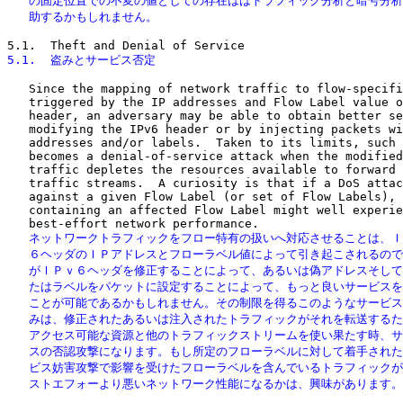
   の固定位置での不変の値としての存在ははトラフィック分析と暗号分析
   助するかもしれません。
5.1.  盗みとサービス否定
   Since the mapping of network traffic to flow-specifi
   triggered by the IP addresses and Flow Label value o
   header, an adversary may be able to obtain better se
   modifying the IPv6 header or by injecting packets wi
   addresses and/or labels.  Taken to its limits, such 
   becomes a denial-of-service attack when the modified
   traffic depletes the resources available to forward 
   traffic streams.  A curiosity is that if a DoS attac
   against a given Flow Label (or set of Flow Labels), 
   containing an affected Flow Label might well experie
   ネットワークトラフィックをフロー特有の扱いへ対応させることは、Ｉ
   ６ヘッダのＩＰアドレスとフローラベル値によって引き起こされるので
   がＩＰｖ６ヘッダを修正することによって、あるいは偽アドレスそして
   たはラベルをパケットに設定することによって、もっと良いサービスを
   ことが可能であるかもしれません。その制限を得るこのようなサービス
   みは、修正されたあるいは注入されたトラフィックがそれを転送するた
   アクセス可能な資源と他のトラフィックストリームを使い果たす時、サ
   スの否認攻撃になります。もし所定のフローラベルに対して着手された
   ビス妨害攻撃で影響を受けたフローラベルを含んでいるトラフィックが
   ストエフォーより悪いネットワーク性能になるかは、興味があります。