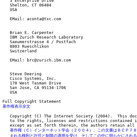
   3 Enterprise Drive

   Shelton, CT 06484

   USA

   EMail: aconta@txc.com

   Brian E. Carpenter

   IBM Zurich Research Laboratory

   Saeumerstrasse 4 / Postfach

   8803 Rueschlikon

   Switzerland

   EMail: brc@zurich.ibm.com

   Steve Deering

   Cisco Systems, Inc.

   170 West Tasman Drive

   San Jose, CA 95134-1706

   USA

著作権表示全文
   Copyright (C) The Internet Society (2004).  This doc
   to the rights, licenses and restrictions contained i
   著作権（Ｃ）インターネット学会（２００４）。この文書はＢＣＰ７８
   まれる権利と許可と制限の適用を受け、そしてこの中に明らかにされる