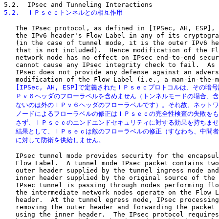
5.2.  ＩＰｓｅｃトンネルとの相互作用
   The IPsec protocol, as defined in [IPSec, AH, ESP], 
   the IPv6 header's Flow Label in any of its cryptogra
   (in the case of tunnel mode, it is the outer IPv6 he
   that is not included).  Hence modification of the Fl
   network node has no effect on IPsec end-to-end secur
   cannot cause any IPsec integrity check to fail.  As 
   IPsec does not provide any defense against an advers
   [IPSec, AH, ESP]で定義されたＩＰｓｅｃプロトコルは、その暗号
   Ｐｖ６ヘッダのフローラベルを含めません（トンネルモードの場合、含
   ないのは外のＩＰｖ６ヘッダのフローラベルです）。それ故、ネットワ
   ノードによるフローラベルの修正はＩＰｓｅｃの完全性検査の失敗をも
   さず、ＩＰｓｅｃのエンドエンドセキュリティに対する効果を持ちませ
   結果として、ＩＰｓｅｃは敵のフローラベルの修正（すなわち、中間者
   に対して防衛を供給しません。
   IPsec tunnel mode provides security for the encapsul
   Flow Label.  A tunnel mode IPsec packet contains two
   outer header supplied by the tunnel ingress node and
   inner header supplied by the original source of the 
   IPsec tunnel is passing through nodes performing flo
   the intermediate network nodes operate on the Flow L
   header.  At the tunnel egress node, IPsec processing
   removing the outer header and forwarding the packet 
   using the inner header.  The IPsec protocol requires