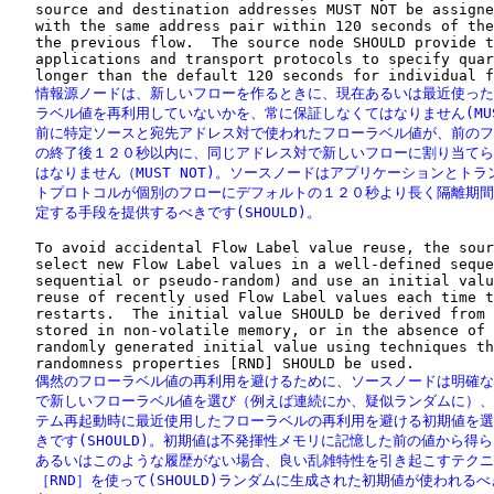
   source and destination addresses MUST NOT be assigne
   with the same address pair within 120 seconds of the
   the previous flow.  The source node SHOULD provide t
   applications and transport protocols to specify quar
   情報源ノードは、新しいフローを作るときに、現在あるいは最近使った
   ラベル値を再利用していないかを、常に保証しなくてはなりません(MUS
   前に特定ソースと宛先アドレス対で使われたフローラベル値が、前のフ
   の終了後１２０秒以内に、同じアドレス対で新しいフローに割り当てら
   はなりません（MUST NOT)。ソースノードはアプリケーションとトラ
   トプロトコルが個別のフローにデフォルトの１２０秒より長く隔離期間
   定する手段を提供するべきです(SHOULD)。
   To avoid accidental Flow Label value reuse, the sour
   select new Flow Label values in a well-defined seque
   sequential or pseudo-random) and use an initial valu
   reuse of recently used Flow Label values each time t
   restarts.  The initial value SHOULD be derived from 
   stored in non-volatile memory, or in the absence of 
   randomly generated initial value using techniques th
   偶然のフローラベル値の再利用を避けるために、ソースノードは明確な
   で新しいフローラベル値を選び（例えば連続にか、疑似ランダムに）、
   テム再起動時に最近使用したフローラベルの再利用を避ける初期値を選
   きです(SHOULD)。初期値は不発揮性メモリに記憶した前の値から得ら
   あるいはこのような履歴がない場合、良い乱雑特性を引き起こすテクニ
   ［RND］を使って(SHOULD)ランダムに生成された初期値が使われるべ