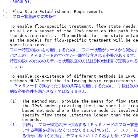
   (SHOULD)。
4.  フロー状態設立要求条件
   To enable flow-specific treatment, flow state needs 
   on all or a subset of the IPv6 nodes on the path fro
   the destination(s).  The methods for the state estab
   as the models for flow-specific treatment will be de
   フロー特定の扱いを可能にするために、フロー状態がソースから宛先ま
   パス上のＩＰｖ６ノードのすべてか一部で設立される必要があります。
   特定の扱いのためのモデルと状態設立の方法は別の仕様書で定義される
   しょう。
   To enable co-existence of different methods in IPv6 
   ＩＰｖ６ノードで異なった手段の共存を可能にするために、手段は次の
   的な必要条件を満たさなくてはなりません：
   (1)  The method MUST provide the means for flow stat
        the IPv6 nodes providing the flow-specific trea
        based methods where the source node is involved
        specify flow state lifetimes longer than the de
   (1)  手段は、フロー特定の扱い供給するＩＰｖ６ノードのフロー状態
        アする手順を提供しなくてはなりません(MUST)。ソースノード
        る信号に基づく方法は、デフォルトの１２０秒より長いフロー状