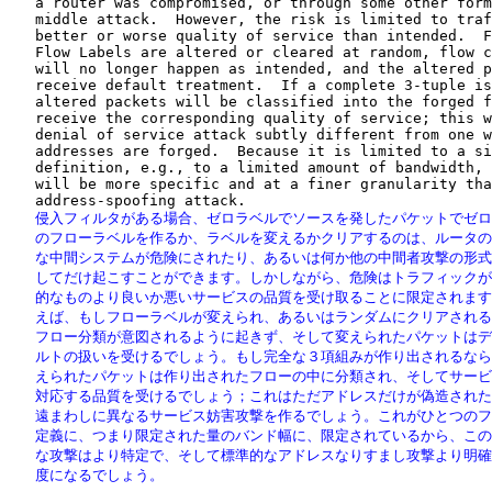
   a router was compromised, or through some other form
   middle attack.  However, the risk is limited to traf
   better or worse quality of service than intended.  F
   Flow Labels are altered or cleared at random, flow c
   will no longer happen as intended, and the altered p
   receive default treatment.  If a complete 3-tuple is
   altered packets will be classified into the forged f
   receive the corresponding quality of service; this w
   denial of service attack subtly different from one w
   addresses are forged.  Because it is limited to a si
   definition, e.g., to a limited amount of bandwidth, 
   will be more specific and at a finer granularity tha
   侵入フィルタがある場合、ゼロラベルでソースを発したパケットでゼロ
   のフローラベルを作るか、ラベルを変えるかクリアするのは、ルータの
   な中間システムが危険にされたり、あるいは何か他の中間者攻撃の形式
   してだけ起こすことができます。しかしながら、危険はトラフィックが
   的なものより良いか悪いサービスの品質を受け取ることに限定されます
   えば、もしフローラベルが変えられ、あるいはランダムにクリアされる
   フロー分類が意図されるように起きず、そして変えられたパケットはデ
   ルトの扱いを受けるでしょう。もし完全な３項組みが作り出されるなら
   えられたパケットは作り出されたフローの中に分類され、そしてサービ
   対応する品質を受けるでしょう；これはただアドレスだけが偽造された
   遠まわしに異なるサービス妨害攻撃を作るでしょう。これがひとつのフ
   定義に、つまり限定された量のバンド幅に、限定されているから、この
   な攻撃はより特定で、そして標準的なアドレスなりすまし攻撃より明確
   度になるでしょう。