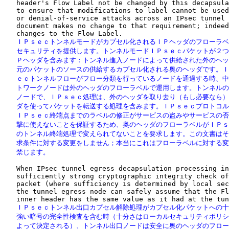
   header's Flow Label not be changed by this decapsula
   to ensure that modifications to label cannot be used
   or denial-of-service attacks across an IPsec tunnel 
   document makes no change to that requirement; indeed
   ＩＰｓｅｃトンネルモードがカプセル化されるＩＰヘッダのフローラベ
   セキュリティを提供します。トンネルモードＩＰｓｅｃパケットが２つ
   Ｐヘッダを含みます：トンネル進入ノードによって供給された外のヘッ
   元のパケットのソースの供給するカプセル化される奥のヘッダです。Ｉ
   ｅｃトンネルフローがフロー分類を行っているノードを通過する時、中
   トワークノードは外のヘッダのフローラベルで運用します。トンネルの
   ノードで、ＩＰｓｅｃ処理は、外のヘッダを取り去り（もし必要なら）
   ダを使ってパケットを転送する処理を含みます。ＩＰｓｅｃプロトコル
   ＩＰｓｅｃ終端点までのラベルの修正がサービスの盗みやサービスの否
   撃に使えないことを保証するため、奥のヘッダのフローラベルがＩＰｓ
   のトンネル終端処理で変えられてないことを要求します。この文書はそ
   求条件に対する変更をしません；本当にこれはフローラベルに対する変
   禁じます。
   When IPsec tunnel egress decapsulation processing in
   sufficiently strong cryptographic integrity check of
   packet (where sufficiency is determined by local sec
   the tunnel egress node can safely assume that the Fl
   ＩＰｓｅｃトンネル出口カプセル解除処理がカプセル化パケットへの十
   強い暗号の完全性検査を含む時（十分さはローカルセキュリティポリシ
   よって決定される）、トンネル出口ノードは安全に奥のヘッダのフロー