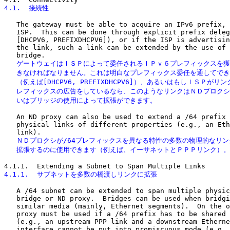
4.1.  接続性
   The gateway must be able to acquire an IPv6 prefix, 
   ISP.  This can be done through explicit prefix deleg
   [DHCPV6, PREFIXDHCPV6]), or if the ISP is advertisin
   the link, such a link can be extended by the use of 
   ゲートウェイはＩＳＰによって委任されるＩＰｖ６プレフィックスを獲
   きなければなりません。これは明白なプレフィックス委任を通してでき
   （例えば[DHCPV6, PREFIXDHCPV6]）、あるいはもしＩＳＰがリンク
   レフィックスの広告をしているなら、このようなリンクはＮＤプロクシ
   いはブリッジの使用によって拡張ができます。
   An ND proxy can also be used to extend a /64 prefix 
   physical links of different properties (e.g., an Eth
   ＮＤプロクシが/64プレフィックスを異なる特性の多数の物理的なリン
   拡張するのに使用できます（例えば、イーサネットとＰＰＰリンク）。
4.1.1.  サブネットを多数の橋渡しリンクに拡張
   A /64 subnet can be extended to span multiple physic
   bridge or ND proxy.  Bridges can be used when bridgi
   similar media (mainly, Ethernet segments).  On the o
   proxy must be used if a /64 prefix has to be shared 
   (e.g., an upstream PPP link and a downstream Etherne
   interface cannot be put into promiscuous mode (e.g.,