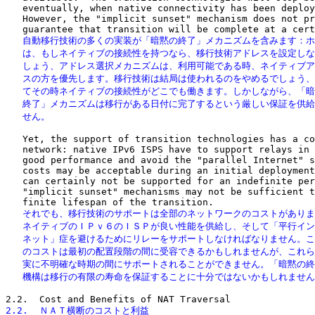
   eventually, when native connectivity has been deploy
   However, the "implicit sunset" mechanism does not pr
   自動移行技術の多くの実装が「暗黙の終了」メカニズムを含みます：ホ
   は、もしネイティブの接続性を持つなら、移行技術アドレスを設定しな
   しょう、アドレス選択メカニズムは、利用可能である時、ネイティブア
   スの方を優先します。移行技術は結局は使われるのをやめるでしょう、
   てその時ネイティブの接続性がどこでも働きます。しかしながら、「暗
   終了」メカニズムは移行がある日付に完了するという厳しい保証を供給
   せん。
   Yet, the support of transition technologies has a co
   network: native IPv6 ISPS have to support relays in 
   good performance and avoid the "parallel Internet" s
   costs may be acceptable during an initial deployment
   can certainly not be supported for an indefinite per
   "implicit sunset" mechanisms may not be sufficient t
   それでも、移行技術のサポートは全部のネットワークのコストがありま
   ネイティブのＩＰｖ６のＩＳＰが良い性能を供給し、そして「平行イン
   ネット」症を避けるためにリレーをサポートしなければなりません。こ
   のコストは最初の配置段階の間に受容できるかもしれませんが、これら
   実に不明確な時期の間にサポートされることができません。「暗黙の終
   機構は移行の有限の寿命を保証することに十分ではないかもしれませ
2.2.  ＮＡＴ横断のコストと利益