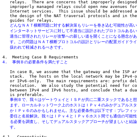
   relays.  There are concerns that improperly designed
   improperly managed relays could open new avenues for
   Internet services.  This issue should be addressed a
   the design of the NAT traversal protocols and in the
   どんなＮＡＴ横断問題に対する解決策もリレーを巻き込む可能性が高い
   インターネットサービスに対して不適当に設計されたプロトコルあるい
   適当に管理されたリレーが攻撃への新しい道を開くことになる懸念があ
   す。この問題はＮＡＴ横断プロトコルの設計とリレーの配置ガイドライ
   扱われて軽減されるべきです。
4.  事例Ｂの必要条件を満たすこと
   In case B, we assume that the gateway and the ISP ar
   stack.  The hosts on the local network may be IPv4-o
   or IPv6-only.  The main requirements are: prefix del
   resolution.  We also study the potential need for co
   between IPv4 and IPv6 hosts, and conclude that a dua
   事例Ｂで、我々はゲートウェイとＩＳＰが共に二重スタックであると想
   ます。ローカルネットワーク上のホストはＩＰｖ４のみかデュアルスタ
   かＩＰｖ６のみかもしれません。主な必要条件は以下です：プレフィッ
   委任と名前解決。我々はＩＰｖ４とＩＰｖ６ホスト間でも通信の可能性
   る必要を調査し、そしてデュアルスタックアプローチが望ましいと結論
   す。