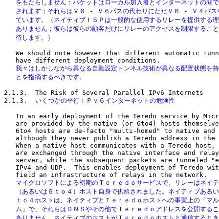
   をもたらしません：パケットはローカル加入者とインターネットの間で
   されます；それらはＶ６ - Ｖ６パスの代わりにただＶ６ - Ｖ４パス
   ています。（ネイティブＩＳＰは一般的な使用するリレーを提供する理
   ありません；彼らは彼らの顧客だけにリレーのアクセスを制限すること
   待します。）
   We should note however that different automatic tunn
   我々はしかしながら異なる自動設定トンネル技術が異なる配置状態を持
   とを指摘するべきです。
2.1.3.  いくつかの平行ＩＰｖ６インターネットの危険性
   In an early deployment of the Teredo service by Micr
   are provided by the native (or 6to4) hosts themselve
   6to4 hosts are de-facto "multi-homed" to native and 
   although they never publish a Teredo address in the 
   When a native host communicates with a Teredo host, 
   are exchanged through the native interface and relay
   server, while the subsequent packets are tunneled "e
   IPv4 and UDP.  This enables deployment of Teredo wit
   マイクロソフトによる初期のＴｅｒｅｄｏサービスで、リレーはネイテ
   （あるいは６ｔｏ４）ホスト自身で供給されました。ネイティブあるい
   ｔｏ４ホストは、ネイティブとＴｅｒｅｄｏホストへの事実上の「マル
   ム」で、それらはＤＮＳやその他でＴｅｒｅｄｏアドレスを公開するこ
   ありません。ネイティブのホストがＴｅｒｅｄｏホストと通信するとき