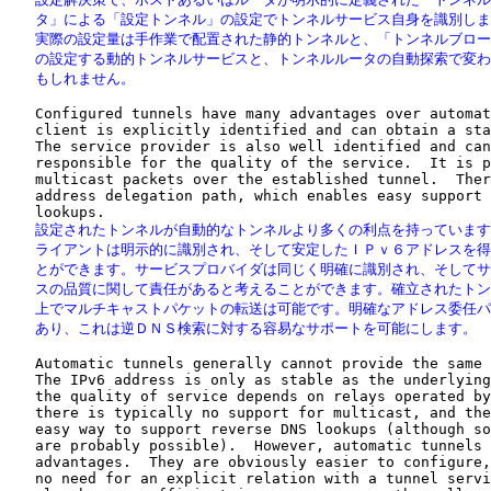
   タ」による「設定トンネル」の設定でトンネルサービス自身を識別しま
   実際の設定量は手作業で配置された静的トンネルと、「トンネルブロー
   の設定する動的トンネルサービスと、トンネルルータの自動探索で変わ
   もしれません。
   Configured tunnels have many advantages over automat
   client is explicitly identified and can obtain a sta
   The service provider is also well identified and can
   responsible for the quality of the service.  It is p
   multicast packets over the established tunnel.  Ther
   address delegation path, which enables easy support 
   設定されたトンネルが自動的なトンネルより多くの利点を持っています
   ライアントは明示的に識別され、そして安定したＩＰｖ６アドレスを得
   とができます。サービスプロバイダは同じく明確に識別され、そしてサ
   スの品質に関して責任があると考えることができます。確立されたトン
   上でマルチキャストパケットの転送は可能です。明確なアドレス委任パ
   あり、これは逆ＤＮＳ検索に対する容易なサポートを可能にします。
   Automatic tunnels generally cannot provide the same 
   The IPv6 address is only as stable as the underlying
   the quality of service depends on relays operated by
   there is typically no support for multicast, and the
   easy way to support reverse DNS lookups (although so
   are probably possible).  However, automatic tunnels 
   advantages.  They are obviously easier to configure,
   no need for an explicit relation with a tunnel servi