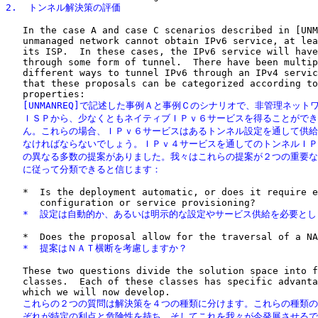
2.  トンネル解決策の評価
   In the case A and case C scenarios described in [UNM
   unmanaged network cannot obtain IPv6 service, at lea
   its ISP.  In these cases, the IPv6 service will have
   through some form of tunnel.  There have been multip
   different ways to tunnel IPv6 through an IPv4 servic
   that these proposals can be categorized according to
   [UNMANREQ]で記述した事例Ａと事例Ｃのシナリオで、非管理ネットワ
   ＩＳＰから、少なくともネイティブＩＰｖ６サービスを得ることができ
   ん。これらの場合、ＩＰｖ６サービスはあるトンネル設定を通して供給
   なければならないでしょう。ＩＰｖ４サービスを通してのトンネルＩＰ
   の異なる多数の提案がありました。我々はこれらの提案が２つの重要な
   に従って分類できると信じます：
   *  Is the deployment automatic, or does it require e
   *  設定は自動的か、あるいは明示的な設定やサービス供給を必要と
   *  提案はＮＡＴ横断を考慮しますか？
   These two questions divide the solution space into f
   classes.  Each of these classes has specific advanta
   これらの２つの質問は解決策を４つの種類に分けます。これらの種類の
   ぞれが特定の利点と危険性を持ち、そしてこれを我々が今発展させるで