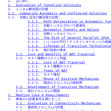
   1.  はじめに
2.  Evaluation of Tunneling Solutions
   2.  トンネル解決策の評価
2.1.  Comparing Automatic and Configured Solutions
   2.1.  自動と設定の解決策の比較
2.1.1.  Path Optimization in Automatic Tun
             2.1.1.  自動トンネルでのパス最適化
2.1.2.  Automatic Tunnels and Relays
             2.1.2.  自動トンネルとリレー
2.1.3.  The Risk of Several Parallel IPv6 
             2.1.3.  いくつかの平行ＩＰｖ６インターネットの危
2.1.4.  Lifespan of Transition Technologie
             2.1.4.  移行技術の寿命
2.2.  Cost and Benefits of NAT Traversal
       2.2.  ＮＡＴ横断のコストと利益
2.2.1.  Cost of NAT Traversal
             2.2.1.  ＮＡＴ横断のコスト
2.2.2.  Types of NAT
             2.2.2.  ＮＡＴ種別
2.2.3.  Reuse of Existing Mechanisms
             2.2.3.  既存のメカニズムの再利用
2.3.  Development of Transition Mechanisms
       2.3.  移行メカニズムの開発
3.  Meeting Case A Requirements
   3.  事例Ａの必要条件を満たすこと
3.1.  Evaluation of Connectivity Mechanisms
       3.1.  接続性メカニズムの評価