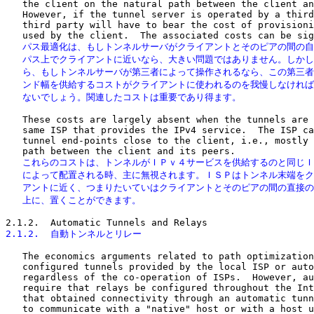
   the client on the natural path between the client an
   However, if the tunnel server is operated by a third
   third party will have to bear the cost of provisioni
   パス最適化は、もしトンネルサーバがクライアントとそのピアの間の自
   パス上でクライアントに近いなら、大きい問題ではありません。しかし
   ら、もしトンネルサーバが第三者によって操作されるなら、この第三者
   ンド幅を供給するコストがクライアントに使われるのを我慢しなければ
   ないでしょう。関連したコストは重要であり得ます。
   These costs are largely absent when the tunnels are 
   same ISP that provides the IPv4 service.  The ISP ca
   tunnel end-points close to the client, i.e., mostly 
   これらのコストは、トンネルがＩＰｖ４サービスを供給するのと同じＩ
   によって配置される時、主に無視されます。ＩＳＰはトンネル末端をク
   アントに近く、つまりたいていはクライアントとそのピアの間の直接の
   上に、置くことができます。
2.1.2.  自動トンネルとリレー
   The economics arguments related to path optimization
   configured tunnels provided by the local ISP or auto
   regardless of the co-operation of ISPs.  However, au
   require that relays be configured throughout the Int
   that obtained connectivity through an automatic tunn
   to communicate with a "native" host or with a host u