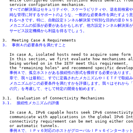
   while configured tunnel solutions would benefit from
   すべての解決策はセキュリティや、スケーラビリティや、逆名前検索や
   純な管理に対するサポートのような、一般的な必要条件を満たすよう意
   れるべきです。特に、自動設定トンネル解決策で特別な目的の逆ＤＮＳ
   メカニズムの拡張が必要があるかもしれず、他方設定トンネル解決策が
   サービス設定機構から利益を得るでしょう。
3.  事例Ａの必要条件を満たすこと
   In case A, isolated hosts need to acquire some form 
   In this section, we first evaluate how mechanisms al
   being worked on in the IETF meet this requirement.  
   事例Ａで、孤立ホストがある接続性の形式を獲得する必要があります。
   章で、我々は最初に、すでに定義されたメカニズムやＩＥＴＦで取組み
   メカニズムがこの必要条件を満たすかを評価します。我々はそれから「
   の穴」を考慮して、そして特定の開発を勧めます。
3.1.  接続性メカニズムの評価
   In case A, IPv6 capable hosts seek IPv6 connectivity
   communicate with applications in the global IPv6 Int
   connectivity requirement can be met using either con
   事例Ａで、ＩＰｖ６対応のホストがグローバルＩＰｖ６インターネット