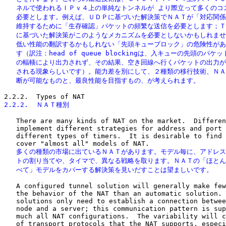
   ネルで使われるＩＰｖ４上の単純なトンネルが より際立って多くのコス
   必要とします。例えば、ＵＤＰに基づいた解決策でＮＡＴが「対応関係
   維持するために「生存確認」パケットの頻繁な送信を必要とします；Ｔ
   に基づいた解決策がこのようなメカニズムを必要としないかもしれませ
   低い性能の翻訳するかもしれない「先頭キューブロック」の危険性があ
   す（訳注：head of queue blockingは、入キューの先頭のパケッ
   の輻輳により出力されず、その結果、空き回線へ行くパケットの出力が
   される現象らしいです）。能力差を別にして、２種類の移行技術、ＮＡ
   断が可能なものと、最良性能を目指すもの、が考えられます。
2.2.2.  ＮＡＴ種別
   There are many kinds of NAT on the market.  Differen
   implement different strategies for address and port 
   different types of timers.  It is desirable to find 
   多くの種類の市場に出ているＮＡＴがあります。モデル毎に、アドレス
   トの割り当てや、タイマで、異なる戦略を取ります。ＮＡＴの「ほとん
   べて」モデルをカバーする解決策を見いだすことは望ましいです。
   A configured tunnel solution will generally make few
   the behavior of the NAT than an automatic solution. 
   solutions only need to establish a connection betwee
   node and a server; this communication pattern is sup
   much all NAT configurations.  The variability will c
   of transport protocols that the NAT supports, especi