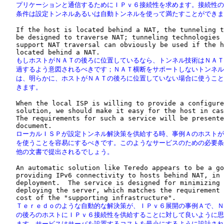
   プリケーションと通信するためにＩＰｖ６接続性を求めます。接続性の
   条件は設定トンネルあるいは自動トンネルを使って満たすことができ
   If the host is located behind a NAT, the tunneling t
   be designed to traverse NAT; tunneling technologies 
   support NAT traversal can obviously be used if the h
   もしホストがＮＡＴの後ろに位置しているなら、トンネル技術はＮＡＴ
   過するよう意図されるべきです；ＮＡＴ横断をサポートしないトンネル
   は、明らかに、ホストがＮＡＴの後ろに位置していない場合に使うこと
   きます。
   When the local ISP is willing to provide a configure
   solution, we should make it easy for the host in cas
   The requirements for such a service will be presente
   ローカルＩＳＰが設定トンネル解決策を供給する時、事例Ａのホストが
   を使うことを容易にするべきです。このようなサービスのための必要条
   他の文書で提出されるでしょう。
   An automatic solution like Teredo appears to be a go
   providing IPv6 connectivity to hosts behind NAT, in 
   deployment.  The service is designed for minimizing 
   deploying the server, which matches the requirement 
   Ｔｅｒｅｄｏのような自動的な解決策が、ＩＰｖ６展開の事例Ａで、Ｎ
   の後ろのホストにＩＰｖ６接続性を供給することに対して良いように思
   ます。サービスはサーバを設置するコストを最小にするように設計され