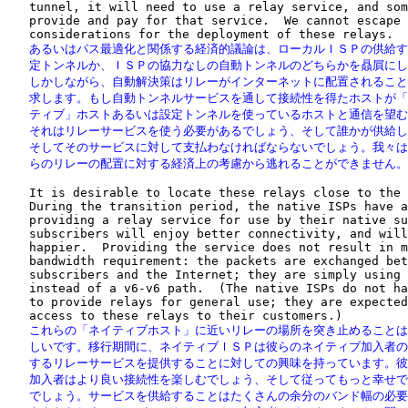
   tunnel, it will need to use a relay service, and som
   provide and pay for that service.  We cannot escape 
   あるいはパス最適化と関係する経済的議論は、ローカルＩＳＰの供給す
   定トンネルか、ＩＳＰの協力なしの自動トンネルのどちらかを贔屓にし
   しかしながら、自動解決策はリレーがインターネットに配置されること
   求します。もし自動トンネルサービスを通して接続性を得たホストが「
   ティブ」ホストあるいは設定トンネルを使っているホストと通信を望む
   それはリレーサービスを使う必要があるでしょう、そして誰かが供給し
   そしてそのサービスに対して支払わなければならないでしょう。我々は
   らのリレーの配置に対する経済上の考慮から逃れることができません。
   It is desirable to locate these relays close to the 
   During the transition period, the native ISPs have a
   providing a relay service for use by their native su
   subscribers will enjoy better connectivity, and will
   happier.  Providing the service does not result in m
   bandwidth requirement: the packets are exchanged bet
   subscribers and the Internet; they are simply using 
   instead of a v6-v6 path.  (The native ISPs do not ha
   to provide relays for general use; they are expected
   これらの「ネイティブホスト」に近いリレーの場所を突き止めることは
   しいです。移行期間に、ネイティブＩＳＰは彼らのネイティブ加入者の
   するリレーサービスを提供することに対しての興味を持っています。彼
   加入者はより良い接続性を楽しむでしょう、そして従ってもっと幸せで
   でしょう。サービスを供給することはたくさんの余分のバンド幅の必要