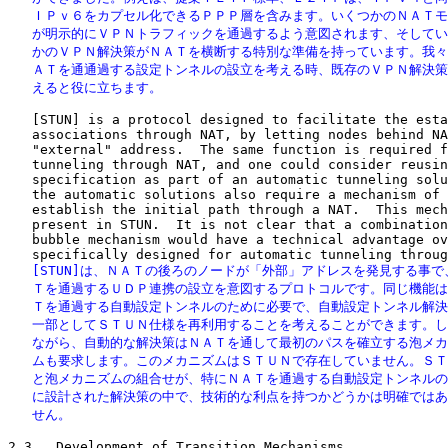
   ＩＰｖ６をカプセル化できるＰＰＰ層を含みます。いくつかのＮＡＴモ
   が明示的にＶＰＮトラフィックを通過するよう意図されます、そしてい
   かのＶＰＮ解決策がＮＡＴを横断する特別な準備を持っています。我々
   ＡＴを通通過する設定トンネルの設立を考える時、既存のＶＰＮ解決策
   えると役に立ちます。
   [STUN] is a protocol designed to facilitate the esta
   associations through NAT, by letting nodes behind NA
   "external" address.  The same function is required f
   tunneling through NAT, and one could consider reusin
   specification as part of an automatic tunneling solu
   the automatic solutions also require a mechanism of 
   establish the initial path through a NAT.  This mech
   present in STUN.  It is not clear that a combination
   bubble mechanism would have a technical advantage ov
   [STUN]は、ＮＡＴの後ろのノードが「外部」アドレスを発見する事で
   Ｔを通過するＵＤＰ連携の設立を意図するプロトコルです。同じ機能は
   Ｔを通過する自動設定トンネルのために必要で、自動設定トンネル解決
   一部としてＳＴＵＮ仕様を再利用することを考えることができます。し
   ながら、自動的な解決策はＮＡＴを通して最初のパスを確立する泡メカ
   ムも要求します。このメカニズムはＳＴＵＮで存在していません。ＳＴ
   と泡メカニズムの組合せが、特にＮＡＴを通過する自動設定トンネルの
   に設計された解決策の中で、技術的な利点を持つかどうかは明確ではあ
   せん。