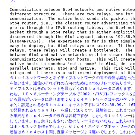
   Communication between 6to4 networks and native netwo
   different structure.  There are two relays, one for 
   communication.  The native host sends its packets th
   6to4 router, i.e., the closest router advertising th
   prefix through the IPv6 routing tables; the 6to4 net
   packet through a 6to4 relay that is either explicitl
   discovered through the 6to4 anycast address 192.88.9
   [6TO4ANYCAST].  The experience so far is that simple
   easy to deploy, but 6to4 relays are scarce.  If ther
   relays, these relays will create a bottleneck.  The 
   between 6to4 and native networks will be slower than
   communications between 6to4 hosts.  This will create
   native hosts to somehow "multi-home" to 6to4, de fac
   parallel Internets, 6to4 and native.  This risk will
   ６ｔｏ４ネットワークとネイティブネットワークの間の通信は異なった
   を使います。通信のそれぞれの方向のために２つのリレーがあります。
   ティブホストはそのパケットを最も近くの６ｔｏ４ルータに送ります、
   わち、ＩＰｖ６ルーティングテーブルで2002::/16プレフィックスを
   いる最も近いルータに送ります；６ｔｏ４ネットワークはそのパケット
   示的に設定されるか６ｔｏ４エニキャストアドレス192.88.99.1 [6TO4
   で発見される６ｔｏ４リレーを通して送ります。経験的に、これまでの
   ろ単純な６ｔｏ４ルータの設置は容易ですが、しかし６ｔｏ４リレーは
   しています。もし余りにも少ない数のリレーりかないなら、これらのリ
   はボトルネックを作るでしょう。６ｔｏ４とネイティブネットワークの
   通信は６ｔｏ４ホスト間に直接メッセージより遅いでしょう。これはネ