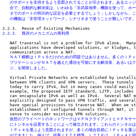
   のサポートを支持するよう意図されてることが示されます。あるエッジ
   合で、自動的な解決策は、いわゆる「非武装地帯」機能を使って、ホー
   タでのポートの明示的な設定を必要とするでしょう；しかしながら、こ
   の機能は「非管理ネットワーク」シナリオきで使うことが難しいです。
2.2.3.  既存のメカニズムの再利用
   NAT traversal is not a problem for IPv6 alone.  Many
   applications have developed solutions, or kludges, t
   ＮＡＴ横断はＩＰｖ６だけのための問題ではありません。多くのＩＰｖ
   プリケーションがＮＡＴを越えた通信を可能にする解決策、あるいはク
   ジ、を開発しました。
   Virtual Private Networks are established by installi
   between VPN clients and VPN servers.  These tunnels 
   today to carry IPv4, but in many cases could easily 
   example, the proposed IETF standard, L2TP, includes 
   can encapsulate IPv6 as well as IPv4.  Several NAT m
   explicitly designed to pass VPN traffic, and several
   have special provisions to traverse NAT.  When we st
   establishment of configured tunnels through NAT, it 
   仮想のプライベートのネットワークはＶＰＮクライアントとＶＰＮサー
   にトンネルを設置することによって確立されます。これらのトンネルは
   ＩＰｖ４を運ぶよう意図されますが、多くの場合容易にＩＰｖ６を運ぶ
   ができました。例えば、提案ＩＥＴＦ標準、Ｌ２ＴＰは、ＩＰｖ４と同