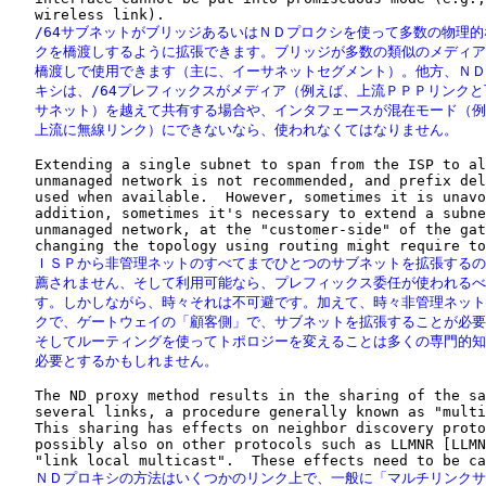
   /64サブネットがブリッジあるいはＮＤプロクシを使って多数の物理的
   クを橋渡しするように拡張できます。ブリッジが多数の類似のメディア
   橋渡しで使用できます（主に、イーサネットセグメント）。他方、ＮＤ
   キシは、/64プレフィックスがメディア（例えば、上流ＰＰＰリンクと
   サネット）を越えて共有する場合や、インタフェースが混在モード（例
   上流に無線リンク）にできないなら、使われなくてはなりません。
   Extending a single subnet to span from the ISP to al
   unmanaged network is not recommended, and prefix del
   used when available.  However, sometimes it is unavo
   addition, sometimes it's necessary to extend a subne
   unmanaged network, at the "customer-side" of the gat
   ＩＳＰから非管理ネットのすべてまでひとつのサブネットを拡張するの
   薦されません、そして利用可能なら、プレフィックス委任が使われるべ
   す。しかしながら、時々それは不可避です。加えて、時々非管理ネット
   クで、ゲートウェイの「顧客側」で、サブネットを拡張することが必要
   そしてルーティングを使ってトポロジーを変えることは多くの専門的知
   必要とするかもしれません。
   The ND proxy method results in the sharing of the sa
   several links, a procedure generally known as "multi
   This sharing has effects on neighbor discovery proto
   possibly also on other protocols such as LLMNR [LLMN
   ＮＤプロキシの方法はいくつかのリンク上で、一般に「マルチリンクサ