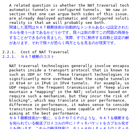
   A related question is whether the NAT traversal tech
   automatic tunnels or configured tunnels.  We saw in 
   section that one can argue both sides of this issue.
   are already deployed automatic and configured soluti
   関連した質問はＮＡＴ横断技術が自動的なトンネルあるいは設定された
   ネルを使うべきであるかどうかです。我々は前の章でこの問題の両側を
   することができるのを見ました。実際、すでに動作する自動と設定の解
   があります、それで我々が恐らく両方ともを見るのが現実です。
2.2.1.  ＮＡＴ横断のコスト
   NAT traversal technologies generally involve encapsu
   packets inside a transport protocol that is known to
   such as UDP or TCP.  These transport technologies re
   significantly more overhead than the simple tunnelin
   in 6to4 or in IPv6 in IPv4 tunnels.  For example, so
   UDP require the frequent transmission of "keep alive
   maintain a "mapping" in the NAT; solutions based on 
   require such a mechanism, but they incur the risk of
   blocking", which may translate in poor performance. 
   difference in performance, it makes sense to conside
   transition technologies, some capable of traversing 
   ＮＡＴ横断技術が一般に、ＵＤＰやＴＣＰのような、ＮＡＴを横断する
   を知られている輸送プロトコルの中にＩＰｖ６パケットをカプセル化す
   とを伴います。これらの輸送技術は、６ｔｏ４やＩＰｖ４上のＩＰｖ６