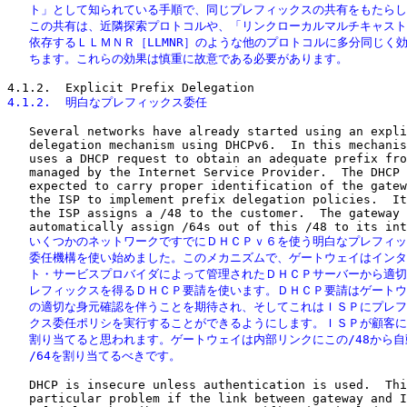
   ト」として知られている手順で、同じプレフィックスの共有をもたらし
   この共有は、近隣探索プロトコルや、「リンクローカルマルチキャスト
   依存するＬＬＭＮＲ［LLMNR］のような他のプロトコルに多分同じく効
   ちます。これらの効果は慎重に故意である必要があります。
4.1.2.  明白なプレフィックス委任
   Several networks have already started using an expli
   delegation mechanism using DHCPv6.  In this mechanis
   uses a DHCP request to obtain an adequate prefix fro
   managed by the Internet Service Provider.  The DHCP 
   expected to carry proper identification of the gatew
   the ISP to implement prefix delegation policies.  It
   the ISP assigns a /48 to the customer.  The gateway 
   いくつかのネットワークですでにＤＨＣＰｖ６を使う明白なプレフィッ
   委任機構を使い始めました。このメカニズムで、ゲートウェイはインタ
   ト・サービスプロバイダによって管理されたＤＨＣＰサーバーから適切
   レフィックスを得るＤＨＣＰ要請を使います。ＤＨＣＰ要請はゲートウ
   の適切な身元確認を伴うことを期待され、そしてこれはＩＳＰにプレフ
   クス委任ポリシを実行することができるようにします。ＩＳＰが顧客に/
   割り当てると思われます。ゲートウェイは内部リンクにこの/48から自
   /64を割り当てるべきです。
   DHCP is insecure unless authentication is used.  Thi
   particular problem if the link between gateway and I