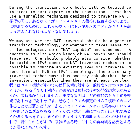
   During the transition, some hosts will be located be
   In order to participate in the transition, these hos
   移行の間に、あるホストがＩＰｖ４ＮＡＴの後ろに位置するでしょう。
   に参加するために、これらのホストはトンネルメカニズムがＮＡＴを越
   よう意図されなければならないでしょう。
   We may ask whether NAT traversal should be a generic
   transition technology, or whether it makes sense to 
   of technologies, some "NAT capable" and some not.  A
   question is also which kinds of NAT boxes one should
   traverse.  One should probably also consider whether
   to build an IPv6 specific NAT traversal mechanism, o
   possible to combine an existing IPv4 NAT traversal m
   some form of IPv6 in IPv4 tunneling.  There are many
   traversal mechanisms; thus one may ask whether these
   我々はＮＡＴ横断がすべての移行技術に対する一般特性を持つべきであ
   どうか、ある「ＮＡＴ対応」か否かの２種類の技術の開発の意味がある
   うか、尋ねるかもしれません。重要な質問は、どの種類のＮＡＴ箱を横
   能であるべきであるかです。恐らくＩＰｖ６特定のＮＡＴ横断メカニズ
   作ることが必要かどうか、あるいはＩＰｖ４トンネルで既存のＩＰｖ４
   Ｔ横断メカニズムをあるＩＰｖ６の形式と一緒にすることは可能である
   うか考えるべきです。多くのＩＰｖ４ＮＡＴ横断メカニズムがあります
   れで、特にこれらがすでに複雑である時、これらの再発明を必要とする
   うか尋ねてもよいです。