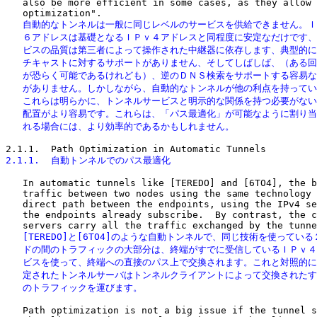
   also be more efficient in some cases, as they allow 
   自動的なトンネルは一般に同じレベルのサービスを供給できません。Ｉ
   ６アドレスは基礎となるＩＰｖ４アドレスと同程度に安定なだけです、
   ビスの品質は第三者によって操作された中継器に依存します、典型的に
   チキャストに対するサポートがありません、そしてしばしば、（ある回
   が恐らく可能であるけれども）、逆のＤＮＳ検索をサポートする容易な
   がありません。しかしながら、自動的なトンネルが他の利点を持ってい
   これらは明らかに、トンネルサービスと明示的な関係を持つ必要がない
   配置がより容易です。これらは、「パス最適化」が可能なように割り当
   れる場合には、より効率的であるかもしれません。
2.1.1.  自動トンネルでのパス最適化
   In automatic tunnels like [TEREDO] and [6TO4], the b
   traffic between two nodes using the same technology 
   direct path between the endpoints, using the IPv4 se
   the endpoints already subscribe.  By contrast, the c
   [TEREDO]と[6TO4]のような自動トンネルで、同じ技術を使っている
   ドの間のトラフィックの大部分は、終端がすでに受信しているＩＰｖ４
   ビスを使って、終端への直接のパス上で交換されます。これと対照的に
   定されたトンネルサーバはトンネルクライアントによって交換されたす
   のトラフィックを運びます。
   Path optimization is not a big issue if the tunnel s