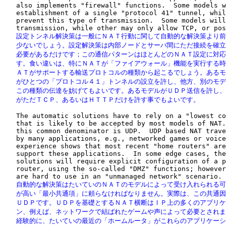
   also implements "firewall" functions.  Some models w
   establishment of a single "protocol 41" tunnel, whil
   prevent this type of transmission.  Some models will
   設定トンネル解決策は一般にＮＡＴ行動に関して自動的な解決策より前
   少ないでしょう。設定解決策は内部ノードとサーバ間にただ接続を確立
   必要があるだけです；この通信パターンはほとんどのＮＡＴ設定に対応
   す。食い違いは、特にＮＡＴが「ファイアウォール」機能を実行する時
   ＡＴがサポートする輸送プロトコルの種類から起こるでしょう。あるモ
   がひとつの「プロトコル４１」トンネルの設立を許し、他方、別のモデ
   この種類の伝達を妨げてもよいです。あるモデルがＵＤＰ送信を許し、
   がただＴＣＰ、あるいはＨＴＴＰだけを許す事でもよいです。
   The automatic solutions have to rely on a "lowest co
   that is likely to be accepted by most models of NAT.
   this common denominator is UDP.  UDP based NAT trave
   by many applications, e.g., networked games or voice
   experience shows that most recent "home routers" are
   support these applications.  In some edge cases, the
   solutions will require explicit configuration of a p
   router, using the so-called "DMZ" functions; however
   自動的な解決策はたいていのＮＡＴのモデルによって受け入れられる可
   が高い「最小共通項」に頼らなければなりません。実際は、この共通因
   ＵＤＰです。ＵＤＰを基礎とするＮＡＴ横断はＩＰ上の多くのアプリケ
   ン、例えば、ネットワークで結ばれたゲームや声によって必要とされま
   経験的に、たいていの最近の「ホームルータ」がこれらのアプリケーシ