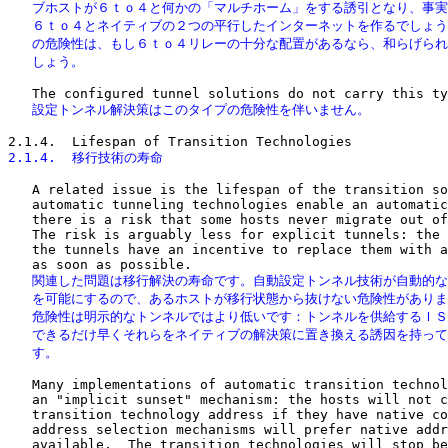
   ブホストが６ｔｏ４と何かの「マルチホーム」をする誘引となり、事実
   ６ｔｏ４とネイティブの２つの平行したインターネットを作るでしょう
   の危険性は、もし６ｔｏ４リレーの十分な配置があるなら、和らげられ
   しょう。
   設定トンネル解決策はこのタイプの危険性を伴いません。
2.1.4.  移行技術の寿命
   A related issue is the lifespan of the transition so
   automatic tunneling technologies enable an automatic
   there is a risk that some hosts never migrate out of
   The risk is arguably less for explicit tunnels: the 
   the tunnels have an incentive to replace them with a
   関連した問題は移行解決の寿命です。自動設定トンネル技術が自動的な
   を可能にするので、あるホストが移行状態から抜けない危険性がありま
   危険性は明示的なトンネルではより低いです：トンネルを供給するＩＳ
   できるだけ早くそれらをネイティブの解決策に置き換える誘因を持って
   す。
   Many implementations of automatic transition technol
   an "implicit sunset" mechanism: the hosts will not c
   transition technology address if they have native co
   address selection mechanisms will prefer native addr
   available.  The transition technologies will stop be