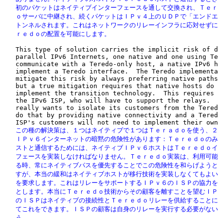
   初のパケットはネイティブインターフェースを通して交換され、Ｔｅｒ
   ｏサーバに中継され、続くパケットはＩＰｖ４上のＵＤＰで「エンドエ
   トンネルされます。これはネットワークのリレーインフラに応対せずに
   ｒｅｄｏの配置を可能にします。
   This type of solution carries the implicit risk of d
   parallel IPv6 Internets, one native and one using Te
   communicate with a Teredo-only host, a native IPv6 h
   implement a Teredo interface.  The Teredo implementa
   mitigate this risk by always preferring native paths
   but a true mitigation requires that native hosts do 
   implement the transition technology.  This requires 
   the IPv6 ISP, who will have to support the relays.  
   really wants to isolate its customers from the Tered
   do that by providing native connectivity and a Tered
   この種の解決策は、１つはネイティブで１つはＴｅｒａｄｏを使う、２
   ＩＰｖ６インターネットの暗黙の危険性があります：Ｔｅｒｅｄｏのみ
   ストと通信するためには、ネイティブＩＰｖ６ホストはＴｅｒｅｄｏイ
   フェースを実装しなければなりません。Ｔｅｒｅｄｏ実装は、利用可能
   る時、常にネイティブパスを優先することでこの危険性を和らげようと
   すが、本当の緩和はネイティブホストが移行技術を実装しなくてもよい
   を要求します。これはリレーをサポートするＩＰｖ６のＩＳＰの協力を
   とします。本当にＴｅｒｅｄｏ技術からその顧客を離すことを望むＩＰ
   のＩＳＰはネイティブの接続性とＴｅｒｅｄｏリレーを供給することに
   てこれをできます。ＩＳＰの顧客は自身のリレーを実行する必要がない
   う。