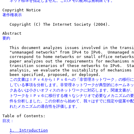
   ネット標準を指定しません。このメモの配布は無制限です。
著作権表示
   Copyright (C) The Internet Society (2004).

要約
   This document analyzes issues involved in the transi
   "unmanaged networks" from IPv4 to IPv6.  Unmanaged n
   correspond to home networks or small office networks
   paper analyzes out the requirements for mechanisms n
   transition scenarios of these networks to IPv6.  Sta
   analysis, we evaluate the suitability of mechanisms 
   この文書はＩＰｖ４からＩＰｖ６への「非管理ネットワーク」の移行に
   している事項を分析します。非管理ネットワークが典型的にホームネッ
   クあるいは小さいオフィスのネットワークに対応します。関連文書が、
   トワークをＩＰｖ６に移行する種々なシナリオで必要なメカニズムの要
   件を分析しました。この分析から始めて、我々はすでに指定や提案や配
   れたメカニズムの適合性を評価します。
目次：
1.  Introduction