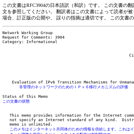
この文書はRFC3904の日本語訳（和訳）です。 この文書
文を参照してください。 翻訳者はこの文書によって読者が被
場合、訂正版の公開や、 誤りの指摘は適切です。 この文書
Network Working Group                                  
Request for Comments: 3904                             
Category: Informational                                
                                                       
                                                       
                                                     Ci
                                                       
                                                       
                                                       
       非管理のネットワークのためのＩＰｖ６移行メカニズムの評価
   This memo provides information for the Internet comm
   not specify an Internet standard of any kind.  Distr
   このメモはインターネット共同体のための情報を供給します。これはイ