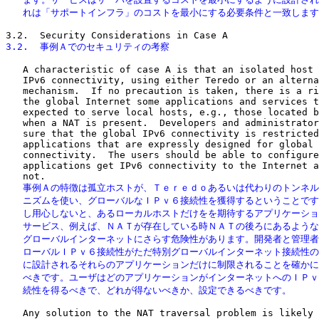
   れは「サポートインフラ」のコストを最小にする必要条件と一致しま
3.2.  事例Ａでのセキュリティの考察
   A characteristic of case A is that an isolated host 
   IPv6 connectivity, using either Teredo or an alterna
   mechanism.  If no precaution is taken, there is a ri
   the global Internet some applications and services t
   expected to serve local hosts, e.g., those located b
   when a NAT is present.  Developers and administrator
   sure that the global IPv6 connectivity is restricted
   applications that are expressly designed for global 
   connectivity.  The users should be able to configure
   applications get IPv6 connectivity to the Internet a
   事例Ａの特徴は孤立ホストが、Ｔｅｒｅｄｏあるいは代わりのトンネル
   ニズムを使い、グローバルなＩＰｖ６接続性を獲得するということです
   し用心しないと、あるローカルホストだけをを期待するアプリケーショ
   サービス、例えば、ＮＡＴが存在している時ＮＡＴの後ろにあるような
   グローバルインターネットにさらす危険性があります。開発者と管理者
   ローバルＩＰｖ６接続性がただ特別グローバルインターネット接続性の
   に設計されるそれらのアプリケーションだけに制限されることを確かに
   べきです。ユーザはどのアプリケーションがインターネットへのＩＰｖ
   続性を得るべきで、どれが得ないべきか、設定できるべきです。
   Any solution to the NAT traversal problem is likely 