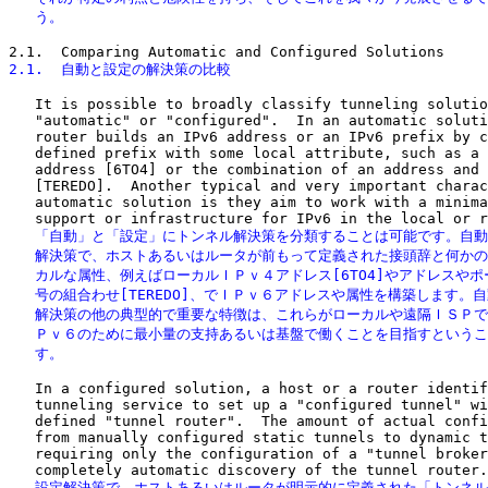
   う。
2.1.  自動と設定の解決策の比較
   It is possible to broadly classify tunneling solutio
   "automatic" or "configured".  In an automatic soluti
   router builds an IPv6 address or an IPv6 prefix by c
   defined prefix with some local attribute, such as a 
   address [6TO4] or the combination of an address and 
   [TEREDO].  Another typical and very important charac
   automatic solution is they aim to work with a minima
   「自動」と「設定」にトンネル解決策を分類することは可能です。自動
   解決策で、ホストあるいはルータが前もって定義された接頭辞と何かの
   カルな属性、例えばローカルＩＰｖ４アドレス[6TO4]やアドレスやポ
   号の組合わせ[TEREDO]、でＩＰｖ６アドレスや属性を構築します。自
   解決策の他の典型的で重要な特徴は、これらがローカルや遠隔ＩＳＰで
   Ｐｖ６のために最小量の支持あるいは基盤で働くことを目指すというこ
   す。
   In a configured solution, a host or a router identif
   tunneling service to set up a "configured tunnel" wi
   defined "tunnel router".  The amount of actual confi
   from manually configured static tunnels to dynamic t
   requiring only the configuration of a "tunnel broker
   設定解決策で、ホストあるいはルータが明示的に定義された「トンネル