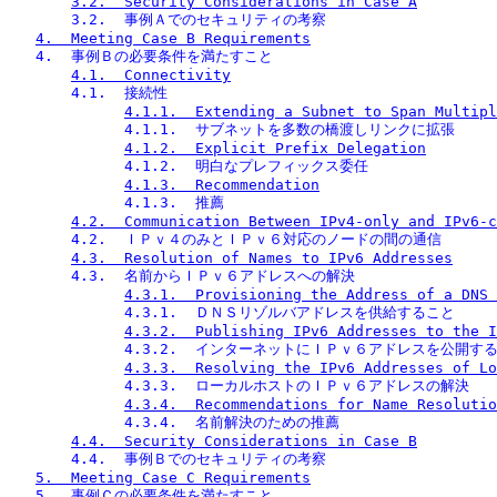
3.2.  Security Considerations in Case A
       3.2.  事例Ａでのセキュリティの考察
4.  Meeting Case B Requirements
   4.  事例Ｂの必要条件を満たすこと
4.1.  Connectivity
       4.1.  接続性
4.1.1.  Extending a Subnet to Span Multipl
             4.1.1.  サブネットを多数の橋渡しリンクに拡張
4.1.2.  Explicit Prefix Delegation
             4.1.2.  明白なプレフィックス委任
4.1.3.  Recommendation
             4.1.3.  推薦
4.2.  Communication Between IPv4-only and IPv6-c
       4.2.  ＩＰｖ４のみとＩＰｖ６対応のノードの間の通信
4.3.  Resolution of Names to IPv6 Addresses
       4.3.  名前からＩＰｖ６アドレスへの解決
4.3.1.  Provisioning the Address of a DNS 
             4.3.1.  ＤＮＳリゾルバアドレスを供給すること
4.3.2.  Publishing IPv6 Addresses to the I
             4.3.2.  インターネットにＩＰｖ６アドレスを公開す
4.3.3.  Resolving the IPv6 Addresses of Lo
             4.3.3.  ローカルホストのＩＰｖ６アドレスの解決
4.3.4.  Recommendations for Name Resolutio
             4.3.4.  名前解決のための推薦
4.4.  Security Considerations in Case B
       4.4.  事例Ｂでのセキュリティの考察
5.  Meeting Case C Requirements
   5.  事例Ｃの必要条件を満たすこと