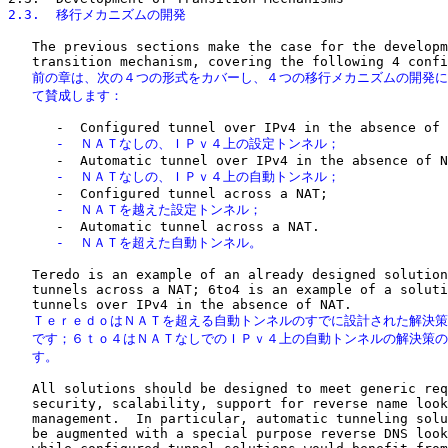
2.3.  移行メカニズムの開発
   The previous sections make the case for the developm
   前の章は、次の４つの形式をカバーし、４つの移行メカニズムの開発に
   て賛成します：
      -  ＮＡＴなしの、ＩＰｖ４上の設定トンネル；
      -  ＮＡＴなしの、ＩＰｖ４上の自動トンネル；
      -  ＮＡＴを越えた設定トンネル；
      -  ＮＡＴを超えた自動トンネル。
   Teredo is an example of an already designed solution
   tunnels across a NAT; 6to4 is an example of a soluti
   ＴｅｒｅｄｏはＮＡＴを超える自動トンネルのすでに設計された解決策
   です；６ｔｏ４はＮＡＴなしでのＩＰｖ４上の自動トンネルの解決策の
   す。
   All solutions should be designed to meet generic req
   security, scalability, support for reverse name look
   management.  In particular, automatic tunneling solu
   be augmented with a special purpose reverse DNS look