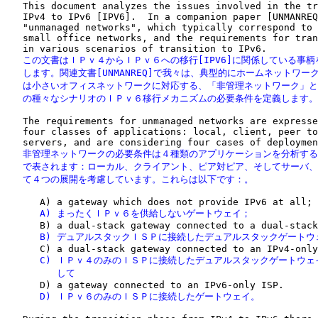
   This document analyzes the issues involved in the tr
   IPv4 to IPv6 [IPV6].  In a companion paper [UNMANREQ
   "unmanaged networks", which typically correspond to 
   small office networks, and the requirements for tran
   この文書はＩＰｖ４からＩＰｖ６への移行[IPV6]に関係している事柄
   します。関連文書[UNMANREQ]で我々は、典型的にホームネットワーク
   は小さいオフィスネットワークに対応する、「非管理ネットワーク」と
   の種々なシナリオのＩＰｖ６移行メカニズムの必要条件を定義します。
   The requirements for unmanaged networks are expresse
   four classes of applications: local, client, peer to
   非管理ネットワークの必要条件は４種類のアプリケーションを分析する
   で表されます：ローカル、クライアント、ピア対ピア、そしてサーバ、
   て４つの展開を考慮しています。これらは以下です：。
      A) まったくＩＰｖ６を供給しないゲートウェイ；
      B) デュアルスタックＩＳＰに接続したデュアルスタックゲートウ
      C) ＩＰｖ４のみのＩＳＰに接続したデュアルスタックゲートウェ
         して
      D) ＩＰｖ６のみのＩＳＰに接続したゲートウェイ。