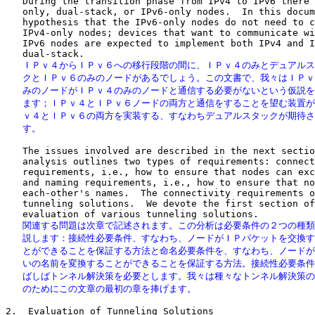
   During the transition phase from IPv4 to IPv6 there 
   only, dual-stack, or IPv6-only nodes.  In this docum
   hypothesis that the IPv6-only nodes do not need to c
   IPv4-only nodes; devices that want to communicate wi
   IPv6 nodes are expected to implement both IPv4 and I
   ＩＰｖ４からＩＰｖ６への移行段階の間に、ＩＰｖ４のみとデュアルス
   クとＩＰｖ６のみのノードがあるでしょう。この文書で、我々はＩＰｖ
   みのノードがＩＰｖ４のみのノードと通信する必要がないという仮説を
   ます；ＩＰｖ４とＩＰｖ６ノードの両方と通信をすることを望む装置が
   ｖ４とＩＰｖ６の両方を実装する、すなわちデュアルスタックが期待さ
   す。
   The issues involved are described in the next sectio
   analysis outlines two types of requirements: connect
   requirements, i.e., how to ensure that nodes can exc
   and naming requirements, i.e., how to ensure that no
   each-other's names.  The connectivity requirements o
   tunneling solutions.  We devote the first section of
   関連する問題は次章で記述されます。この分析は必要条件の２つの種類
   説します：接続性必要条件、すなわち、ノードがＩＰパケットを交換す
   とができることを保証する方法と命名必要条件を、すなわち、ノードが
   いの名前を変換することができることを保証する方法。接続性必要条件
   ばしばトンネル解決策を必要とします。我々は種々なトンネル解決策の
   のためにこの文章の最初の章を捧げます。