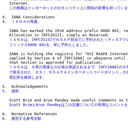
   この推薦はインターネットのセキュリティ上に既知の影響を持ってい
4.  ＩＡＮＡの考慮。
   IANA has marked the IPv6 address prefix 0000 001, re
   ＩＡＮＡは、[RFC3513]でＮＳＡＰ割当てに予約されたＩＰｖ６アド
   フィックス0000 001を、単に予約としました。
   IANA is holding the registry for "OSI NSAPA Internet
   implied by Section 6 of [RFC1888] in abeyance until 
   ＩＡＮＡは、６章の置換えの公表が承認されるまで、[RFC1888]の６
   て暗示された「ＯＳＩ ＮＳＡＰＡインターネットコードポイント」のた
   登記所を維持します。
5.  謝辞
   Scott BrimとArun Pandeyはこの文書についての有用なコメン