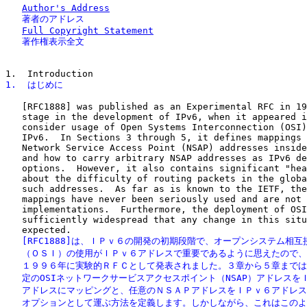
Author's Address
   著者のアドレス
Full Copyright Statement
   著作権表示全文
1.  はじめに
   [RFC1888] was published as an Experimental RFC in 19
   stage in the development of IPv6, when it appeared i
   consider usage of Open Systems Interconnection (OSI)
   IPv6.  In Sections 3 through 5, it defines mappings 
   Network Service Access Point (NSAP) addresses inside
   and how to carry arbitrary NSAP addresses as IPv6 de
   options.  However, it also contains significant "hea
   about the difficulty of routing packets in the globa
   such addresses.  As far as is known to the IETF, the
   mappings have never been seriously used and are not 
   implementations.  Furthermore, the deployment of OSI
   sufficiently widespread that any change in this situ
   [RFC1888]は、ＩＰｖ６の開発の初期段階で、オープンシステム相互接
   （ＯＳＩ）の使用がＩＰｖ６アドレスで重要であるように思えたので、

   １９９６年に実験的ＲＦＣとして発表されました。３章から５章までは
   定のOSIネットワークサービスアクセスポイント（NSAP）アドレスをＩ
   アドレスにマッピングと、任意のＮＳＡＰアドレスをＩＰｖ６アドレス
   オプションとして運ぶ方法を定義します。しかしながら、これはこのよ