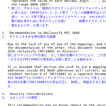
     represent the value of each decimal digit ... , yi
   * 第二に、テキストは「最初の３オクテットがバイナリフォーマットの
     と述べるが、[NSAP]はＡ.５.２.１章で「ＩＤＩの抽象構文は１０
     述べ、Ａ.５.３章で望ましいバイナリフォーマットは「それぞれの１
     数の値を表すために半オクテットを使い．．．、範囲００００-１０
     値をもたらす」と述べます。
2.  ＲＦＣ１８８８を再分類する推薦
   Due to the lack of use of one of the mappings, and t
   the documentation of the other, this document recomm
   役に立つマッピングの欠如と、そして他の文書のエラーにより、この文
   ＩＥＳＧが[RFC1888]を歴史的と分類し直すことを勧めます。
   It is assumed that parties who wish to use a mapping
   addresses inside OSI NSAP addresses will correct, au
   OSI NSAPアドレスの中にＩＰｖ６アドレスをマッピングして使うこと
   者が別の文書で[RFC1888]の６章を訂正し、加筆し、再提出すると想
   す。
3.  セキュリティの考察
   This recommendation has no known impact on the secur