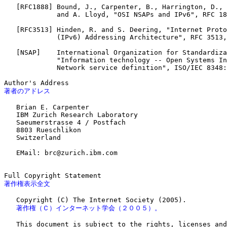
   [RFC1888] Bound, J., Carpenter, B., Harrington, D., 
             and A. Lloyd, "OSI NSAPs and IPv6", RFC 18
   [RFC3513] Hinden, R. and S. Deering, "Internet Proto
             (IPv6) Addressing Architecture", RFC 3513,
   [NSAP]    International Organization for Standardiza
             "Information technology -- Open Systems In
             Network service definition", ISO/IEC 8348:
著者のアドレス
   Brian E. Carpenter

   IBM Zurich Research Laboratory

   Saeumerstrasse 4 / Postfach

   8803 Rueschlikon

   Switzerland

   EMail: brc@zurich.ibm.com

著作権表示全文
   著作権（Ｃ）インターネット学会（２００５）。
   This document is subject to the rights, licenses and