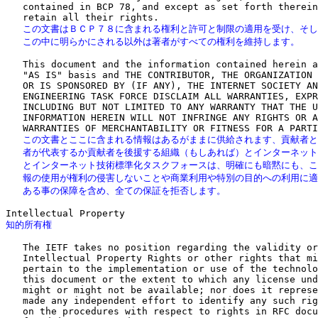
   contained in BCP 78, and except as set forth therein
   この文書はＢＣＰ７８に含まれる権利と許可と制限の適用を受け、そし
   この中に明らかにされる以外は著者がすべての権利を維持します。
   This document and the information contained herein a
   "AS IS" basis and THE CONTRIBUTOR, THE ORGANIZATION 
   OR IS SPONSORED BY (IF ANY), THE INTERNET SOCIETY AN
   ENGINEERING TASK FORCE DISCLAIM ALL WARRANTIES, EXPR
   INCLUDING BUT NOT LIMITED TO ANY WARRANTY THAT THE U
   INFORMATION HEREIN WILL NOT INFRINGE ANY RIGHTS OR A
   この文書とここに含まれる情報はあるがままに供給されます、貢献者と
   者が代表するか貢献者を後援する組織（もしあれば）とインターネット
   とインターネット技術標準化タスクフォースは、明確にも暗黙にも、こ
   報の使用が権利の侵害しないことや商業利用や特別の目的への利用に適
   ある事の保障を含め、全ての保証を拒否します。
知的所有権
   The IETF takes no position regarding the validity or
   Intellectual Property Rights or other rights that mi
   pertain to the implementation or use of the technolo
   this document or the extent to which any license und
   might or might not be available; nor does it represe
   made any independent effort to identify any such rig
   on the procedures with respect to rights in RFC docu