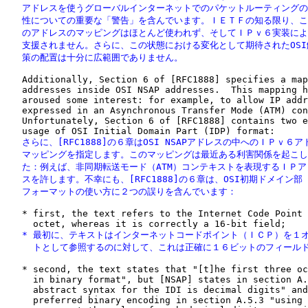
   アドレスを使うグローバルインターネットでのパケットルーティングの
   性についての重要な「警告」を含んでいます。ＩＥＴＦの知る限り、こ
   のアドレスのマッピングはほとんど使われず、そしてＩＰｖ６実装によ
   支援されません。さらに、この状態における変化として期待されたOSI
   策の配置は十分に広範囲でありません。
   Additionally, Section 6 of [RFC1888] specifies a map
   addresses inside OSI NSAP addresses.  This mapping h
   aroused some interest: for example, to allow IP addr
   expressed in an Asynchronous Transfer Mode (ATM) con
   Unfortunately, Section 6 of [RFC1888] contains two e
   さらに、[RFC1888]の６章はOSI NSAPアドレスの中へのＩＰｖ６ア
   マッピングを指定します。このマッピングは最近ある利害関係を起こし
   た：例えば、非同期転送モード（ATM）コンテキストを表現するＩＰア
   スを許します。不幸にも、[RFC1888]の６章は、OSI初期ドメイン部
   フォーマットの使い方に２つの誤りを含んでいます：
   * first, the text refers to the Internet Code Point 
   * 最初に、テキストはインターネットコードポイント（ＩＣＰ）を１オ
     トとして参照するのに対して、これは正確に１６ビットのフィール
   * second, the text states that "[t]he first three oc
     in binary format", but [NSAP] states in section A.
     abstract syntax for the IDI is decimal digits" and
     preferred binary encoding in section A.5.3 "using 