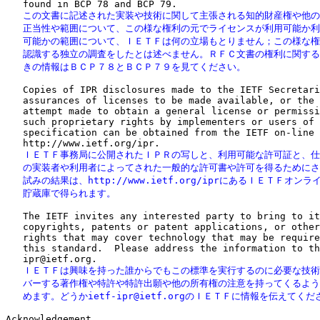
   この文書に記述された実装や技術に関して主張される知的財産権や他の
   正当性や範囲について、この様な権利の元でライセンスが利用可能か利
   可能かの範囲について、ＩＥＴＦは何の立場もとりません；この様な権
   認識する独立の調査をしたとは述べません。ＲＦＣ文書の権利に関する
   きの情報はＢＣＰ７８とＢＣＰ７９を見てください。
   Copies of IPR disclosures made to the IETF Secretari
   assurances of licenses to be made available, or the 
   attempt made to obtain a general license or permissi
   such proprietary rights by implementers or users of 
   specification can be obtained from the IETF on-line 
   ＩＥＴＦ事務局に公開されたＩＰＲの写しと、利用可能な許可証と、仕
   の実装者や利用者によってされた一般的な許可書や許可を得るためにさ
   試みの結果は、http://www.ietf.org/iprにあるＩＥＴＦオンラ
   貯蔵庫で得られます。
   The IETF invites any interested party to bring to it
   copyrights, patents or patent applications, or other
   rights that may cover technology that may be require
   this standard.  Please address the information to th
   ＩＥＴＦは興味を持った誰からでもこの標準を実行するのに必要な技術
   バーする著作権や特許や特許出願や他の所有権の注意を持ってくるよう
   めます。どうかietf-ipr@ietf.orgのＩＥＴＦに情報を伝えてくだ