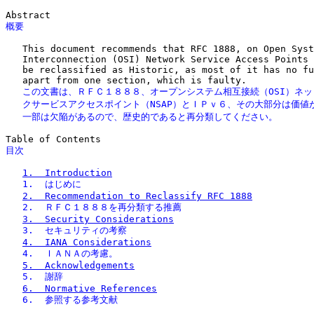
概要


   This document recommends that RFC 1888, on Open Syst
   Interconnection (OSI) Network Service Access Points 
   be reclassified as Historic, as most of it has no fu
   この文書は、ＲＦＣ１８８８、オープンシステム相互接続（OSI）ネッ
   クサービスアクセスポイント（NSAP）とＩＰｖ６、その大部分は価値が
   一部は欠陥があるので、歴史的であると再分類してください。
目次
1.  Introduction
   1.  はじめに
2.  Recommendation to Reclassify RFC 1888
   2.  ＲＦＣ１８８８を再分類する推薦
3.  Security Considerations
   3.  セキュリティの考察
4.  IANA Considerations
   4.  ＩＡＮＡの考慮。
5.  Acknowledgements
   5.  謝辞
6.  Normative References