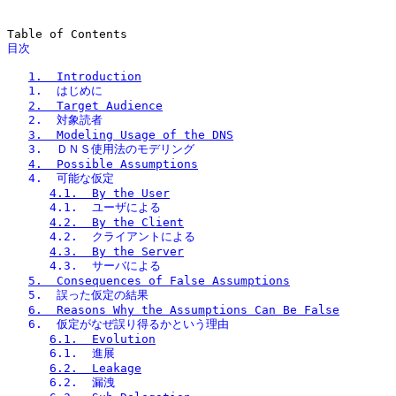
目次
1.  Introduction
   1.  はじめに
2.  Target Audience
   2.  対象読者
3.  Modeling Usage of the DNS
   3.  ＤＮＳ使用法のモデリング
4.  Possible Assumptions
   4.  可能な仮定
4.1.  By the User
      4.1.  ユーザによる
4.2.  By the Client
      4.2.  クライアントによる
4.3.  By the Server
      4.3.  サーバによる
5.  Consequences of False Assumptions
   5.  誤った仮定の結果
6.  Reasons Why the Assumptions Can Be False
   6.  仮定がなぜ誤り得るかという理由
6.1.  Evolution
      6.1.  進展
6.2.  Leakage
      6.2.  漏洩