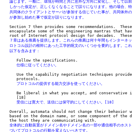
   論じます。一般に、環境が時間と共に意外な方向に変化し、そして以前
   しかった仮定が、正しくなくなることで誤りになります。他の場合、特
   共同体のクライアントとサーバが参加する信じていた事が、共同体外の
   が参加し始めた事で仮定が誤りになります。
   Section 7 then provides some recommendations.  These
   encapsulate some of the engineering mantras that hav
   ７章はある推薦を提供します。これらの推薦は何十年間もインターネッ
   ロトコル設計の根幹にあった工学的呪文のいくつかを要約します。これ
   以下を含みます：
      仕様に従ってください。
      Use the capability negotiation techniques provide
      プロトコルの提供する能力交渉を使ってください。
      Be liberal in what you accept, and conservative i
      受信には寛大で、送信には保守的にしてください。[18]
   Overall, automata should not change their behavior w
   based on the domain name, or some component of the d
   全体的に自動装置がドメイン名やドメイン名の一部や通信相手のホスト
   づいてプロトコルの行動を変えないべきです。