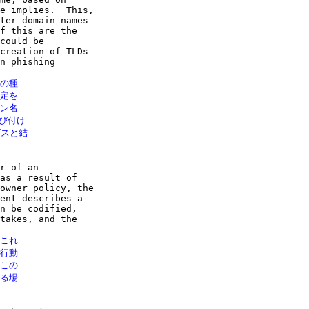
e implies.  This,

ter domain names

f this are the

could be

creation of TLDs

n phishing

の種

定を

ン名

び付け

スと結

r of an

as a result of

owner policy, the

ent describes a

n be codified,

takes, and the

これ

行動

この

る場
