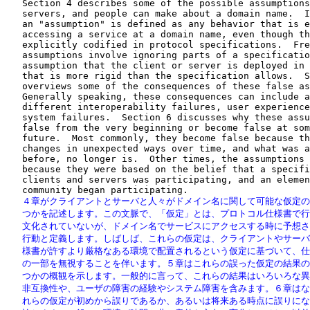
   Section 4 describes some of the possible assumptions
   servers, and people can make about a domain name.  I
   an "assumption" is defined as any behavior that is e
   accessing a service at a domain name, even though th
   explicitly codified in protocol specifications.  Fre
   assumptions involve ignoring parts of a specificatio
   assumption that the client or server is deployed in 
   that is more rigid than the specification allows.  S
   overviews some of the consequences of these false as
   Generally speaking, these consequences can include a
   different interoperability failures, user experience
   system failures.  Section 6 discusses why these assu
   false from the very beginning or become false at som
   future.  Most commonly, they become false because th
   changes in unexpected ways over time, and what was a
   before, no longer is.  Other times, the assumptions 
   because they were based on the belief that a specifi
   clients and servers was participating, and an elemen
   ４章がクライアントとサーバと人々がドメイン名に関して可能な仮定の
   つかを記述します。この文脈で、「仮定」とは、プロトコル仕様書で行
   文化されていないが、ドメイン名でサービスにアクセスする時に予想さ
   行動と定義します。しばしば、これらの仮定は、クライアントやサーバ
   様書が許すより厳格なある環境で配置されるという仮定に基づいて、仕
   の一部を無視することを伴います。５章はこれらの誤った仮定の結果の
   つかの概観を示します。一般的に言って、これらの結果はいろいろな異
   非互換性や、ユーザの障害の経験やシステム障害を含みます。６章はな
   れらの仮定が初めから誤りであるか、あるいは将来ある時点に誤りにな