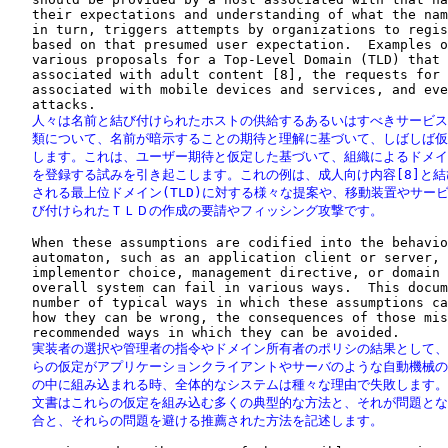
   their expectations and understanding of what the nam
   in turn, triggers attempts by organizations to regis
   based on that presumed user expectation.  Examples o
   various proposals for a Top-Level Domain (TLD) that 
   associated with adult content [8], the requests for 
   associated with mobile devices and services, and eve
   人々は名前と結び付けられたホストの供給するあるいはすべきサービス
   類について、名前が暗示することの期待と理解に基づいて、しばしば仮
   します。これは、ユーザー期待と仮定した基づいて、組織によるドメイ
   を登録する試みを引き起こします。これの例は、成人向け内容[8]と結
   される最上位ドメイン(TLD)に対する様々な提案や、移動装置やサービ
   び付けられたＴＬＤの作成の要請やフィッシング攻撃です。
   When these assumptions are codified into the behavio
   automaton, such as an application client or server, 
   implementor choice, management directive, or domain 
   overall system can fail in various ways.  This docum
   number of typical ways in which these assumptions ca
   how they can be wrong, the consequences of those mis
   実装者の選択や管理者の指令やドメイン所有者のポリシの結果として、
   らの仮定がアプリケーションクライアントやサーバのような自動機械の
   の中に組み込まれる時、全体的なシステムは種々な理由で失敗します。
   文書はこれらの仮定を組み込む多くの典型的な方法と、それが問題とな
   合と、それらの問題を避ける推薦された方法を記述します。