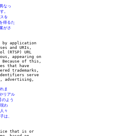
異なっ

す。

スを

を得るた

案がさ

 by application

ses and URIs,

ol (RTSP) URL

ous, appearing on

 Because of this,

es that have

ered trademarks,

dentifiers serve

, advertising,

れま

やリアル

]のよう

現わ

人々

子は、

ice that is or

me, based on
