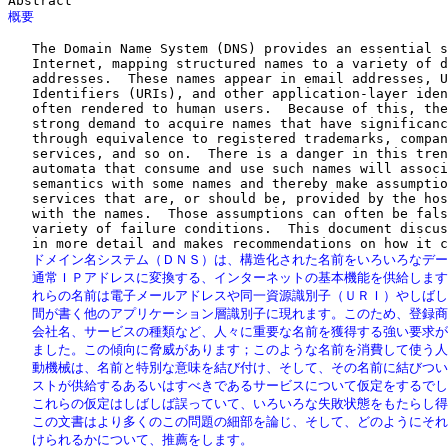
概要
   The Domain Name System (DNS) provides an essential s
   Internet, mapping structured names to a variety of d
   addresses.  These names appear in email addresses, U
   Identifiers (URIs), and other application-layer iden
   often rendered to human users.  Because of this, the
   strong demand to acquire names that have significanc
   through equivalence to registered trademarks, compan
   services, and so on.  There is a danger in this tren
   automata that consume and use such names will associ
   semantics with some names and thereby make assumptio
   services that are, or should be, provided by the hos
   with the names.  Those assumptions can often be fals
   variety of failure conditions.  This document discus
   ドメイン名システム（ＤＮＳ）は、構造化された名前をいろいろなデー
   通常ＩＰアドレスに変換する、インターネットの基本機能を供給します
   れらの名前は電子メールアドレスや同一資源識別子（ＵＲＩ）やしばし
   間が書く他のアプリケーション層識別子に現れます。このため、登録商
   会社名、サービスの種類など、人々に重要な名前を獲得する強い要求が
   ました。この傾向に脅威があります；このような名前を消費して使う人
   動機械は、名前と特別な意味を結び付け、そして、その名前に結びつい
   ストが供給するあるいはすべきであるサービスについて仮定をするでし
   これらの仮定はしばしば誤っていて、いろいろな失敗状態をもたらし得
   この文書はより多くのこの問題の細部を論じ、そして、どのようにそれ
   けられるかについて、推薦をします。