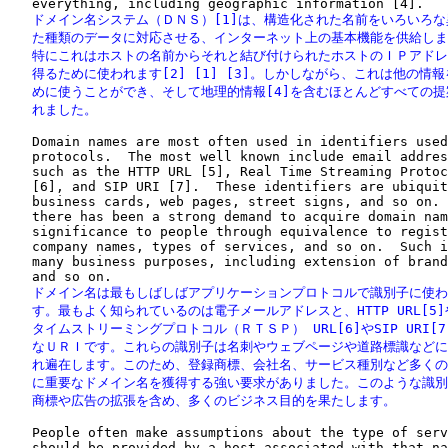
   ドメイン名システム（ＤＮＳ）[1]は、構造化された名前をいろいろな
   た種類のデータに対応させる、インターネット上の基本機能を供給しま
   特にこれはホストの名前からそれと結び付けられたホストのＩＰアドレ
   得るために使われます[2] [1] [3]。しかしながら、これは他の情報
   めに使うことができ、そして地理的情報[4]を含むほとんどすべての提
   れました。
   Domain names are most often used in identifiers used
   protocols.  The most well known include email addres
   such as the HTTP URL [5], Real Time Streaming Protoc
   [6], and SIP URI [7].  These identifiers are ubiquit
   business cards, web pages, street signs, and so on. 
   there has been a strong demand to acquire domain nam
   significance to people through equivalence to regist
   company names, types of services, and so on.  Such i
   many business purposes, including extension of brand
   ドメイン名は最もしばしばアプリケーションプロトコルで識別子に使わ
   す。最もよく知られているのは電子メールアドレスと、HTTP URL[5]
   タイムストリーミングプロトコル（ＲＴＳＰ） URL[6]やSIP URI[7
   なＵＲＩです。これらの識別子は名刺やウェブページや道路標識などに
   れ遍在します。このため、登録商標、会社名、サービス種別など多くの
   に重要なドメイン名を獲得する強い要求がありました。このような識別
   商標や広告の拡張を含め、多くのビジネス目的を果たします。
   People often make assumptions about the type of serv
   should be provided by a host associated with that na