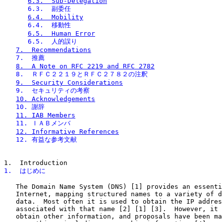
6.3.  Sub-Delegation
      6.3.  副委任
6.4.  Mobility
      6.4.  移動性
6.5.  Human Error
      6.5.  人的誤り
7.  Recommendations
   7.  推薦
8.  A Note on RFC 2219 and RFC 2782
   8.  ＲＦＣ２２１９とＲＦＣ２７８２の注釈
9.  Security Considerations
   9.  セキュリティの考察
10. Acknowledgements
   10. 謝辞
11. IAB Members
   11. ＩＡＢメンバ
12. Informative References
   12. 有益な参考文献
1.  はじめに
   The Domain Name System (DNS) [1] provides an essenti
   Internet, mapping structured names to a variety of d
   data.  Most often it is used to obtain the IP addres
   associated with that name [2] [1] [3].  However, it 
   obtain other information, and proposals have been ma