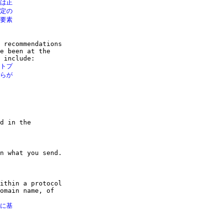
は正

定の

要素

 recommendations

e been at the

トプ

らが

d in the

n what you send.

ithin a protocol

omain name, of

に基
