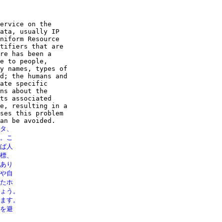
ervice on the

ata, usually IP

niform Resource

tifiers that are

re has been a

e to people,

y names, types of

d; the humans and

ate specific

ns about the

ts associated

e, resulting in a

ses this problem

タ、

。こ

ば人

標、

あり

や自

たホ

ょう。

ます。

を避
