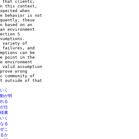
 that clients,

n this context,

xpected when

e behavior is not

quently, these

n based on an

an environment

ection 5

sumptions.

 variety of

 failures, and

mptions can be

e point in the

e environment

 valid assumption

prove wrong

c community of

t outside of that

いく

動が明

れる

が仕

様書

いく

なる

ぜこ

るか
