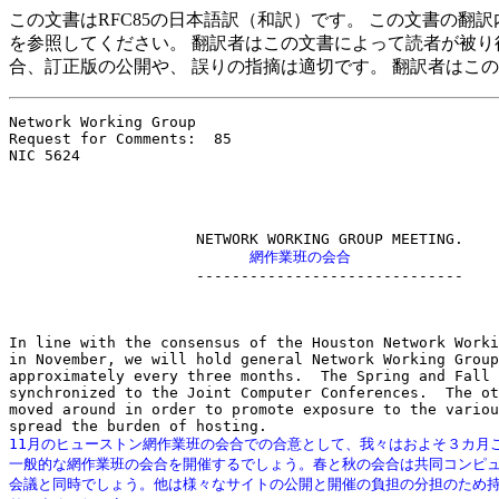
この文書はRFC85の日本語訳（和訳）です。 この文書の翻
を参照してください。 翻訳者はこの文書によって読者が被り
合、訂正版の公開や、 誤りの指摘は適切です。 翻訳者はこ
Network Working Group                                  
Request for Comments:  85                              
NIC 5624                                               
                           網作業班の会合

                     ------------------------------

In line with the consensus of the Houston Network Worki
in November, we will hold general Network Working Group
approximately every three months.  The Spring and Fall 
synchronized to the Joint Computer Conferences.  The ot
moved around in order to promote exposure to the variou
11月のヒューストン網作業班の会合での合意として、我々はおよそ３カ月ご
一般的な網作業班の会合を開催するでしょう。春と秋の会合は共同コンピュ
会議と同時でしょう。他は様々なサイトの公開と開催の負担の分担のため持