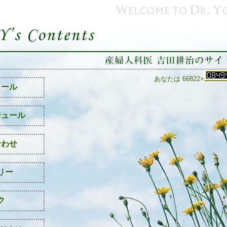
あなたは 66822+
ィール
ジュール
合わせ
リー
ク