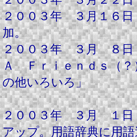
２００３年 ３月１６日
加。
２００３年 ３月 ８日
Ａ Ｆｒｉｅｎｄｓ（？
の他いろいろ」
コーナー
２００３年 ３月 １日
アップ。用語辞典に用語