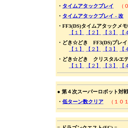
・
タイムアタックプレイ
（
・
タイムアタックプレイ - 改
・FF3(DS)タイムアタックメ
【１】
【２】
【３】
【
・どき☆どき FF3(DS)プレ
【１】
【２】
【３】
【
・どき☆どき クリスタルエ
【１】
【２】
【３】
【
● 第４次スーパーロボット対戦(S
・
低ターン数クリア
（１０
= ドラゴンクエスト(FC) =