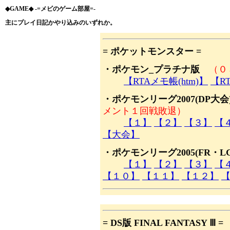
◆GAME◆ -=メビのゲーム部屋=-
主にプレイ日記かやり込みのいずれか。
= ポケットモンスター =
・ポケモン_プラチナ版
（０
【RTAメモ帳(htm)】
【RT
・ポケモンリーグ2007(DP大
メント１回戦敗退）
【１】
【２】
【３】
【
【大会】
・ポケモンリーグ2005(FR・
【１】
【２】
【３】
【
【１０】
【１１】
【１２】
= DS版 FINAL FANTASY Ⅲ =