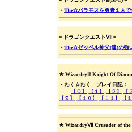
= ドラゴンクエストⅢ(SFC) =
・
The☆バラモスを勇者１人
= ドラゴンクエストⅦ =
・
The☆ゼッペル神父(違)の
★ WizardryⅢ Knight Of Diamo
・わく☆わく プレイ日記：
【０】
【１】
【２】
【
【９】
【１０】
【１１】
【
★ WizardryⅦ Crusader of the 