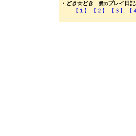
・どき☆どき
プレイ日記
愛の
【１】
【２】
【３】
【