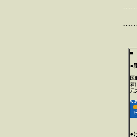
………
………
■
●
医
着
元
●