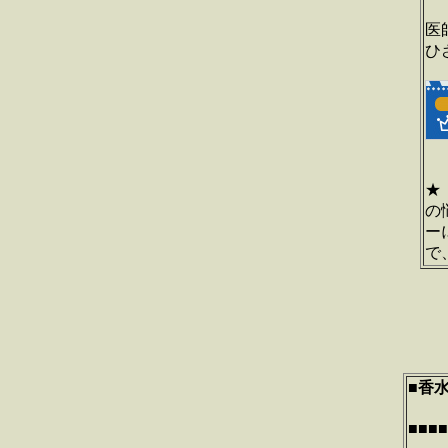
医
ひ
★
の
ー
で
■
香
ビュ
■■■■