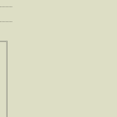
………
………