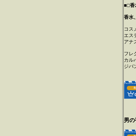
■□
香
香水、
コス
エス
アナ
フレ
カル
ジバ
男の