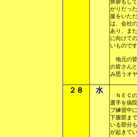
挨拶もし
がりだっ
援をいた
は、会社
あり、ま
に向けて
いもので
地元の皆
の皆さん
み思うオ
２８
水
ＮＥＣの
選手を病
ブ練習中
下腹部ま
いる部分
が起きて