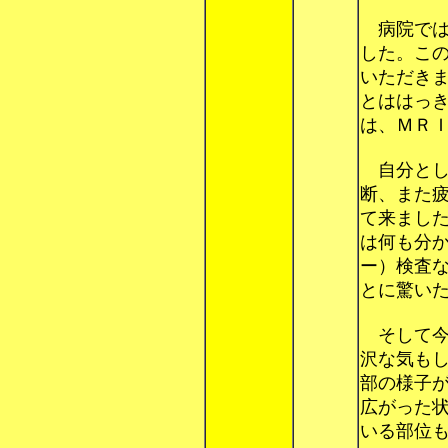
病院では
した。こ
いただき
とははっ
は、ＭＲ
自分とし
断、また
て来まし
は何も分
ー）検査
とに驚い
そして今
沢な気も
部の様子
広がった
いる部位