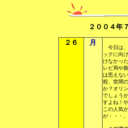
２００４年
２６
月
今日は、
ックに向
けなかっ
レビ局や
は思えな
程、世間
か？オリ
でしょう
すよね！
この人気
が・・・