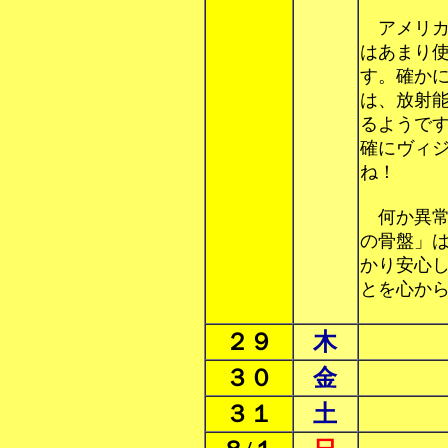
アメリカ
はあまり
す。確か
は、放射
るようで
確にヴィ
ね！
何か異常
の骨盤」
かり安心
とを心か
２９
木
３０
金
３１
土