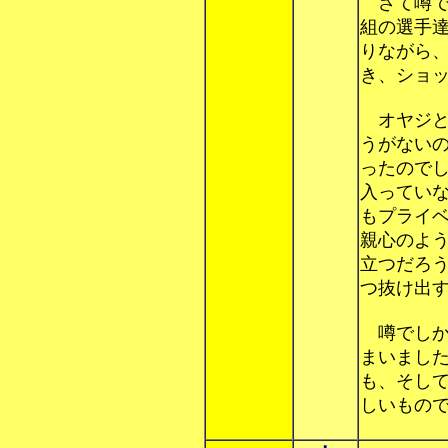
さて噂で
組の選手
りながら
き、ショ
オヤジと
うがない
ったので
入ってい
もプライ
親心のよ
立つだろ
つ抜け出
噂でしか
まいまし
も、そし
しいもの