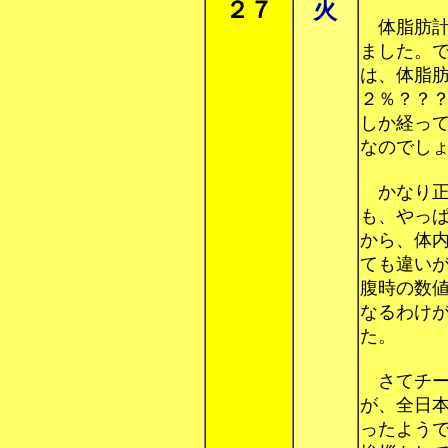
２７
火
体脂肪計
ました。
は、体脂
２％？？
しか経っ
なのでし
かなり正
も、やっ
から、体
ても違い
腹時の数
なるわけ
た。
さてチー
が、全日
ったよう