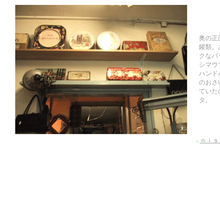
奥の正
鑵類。
クなバ
シマウ
ハンド
のおさ
ていた
タ。
ｎｉｓ
▲