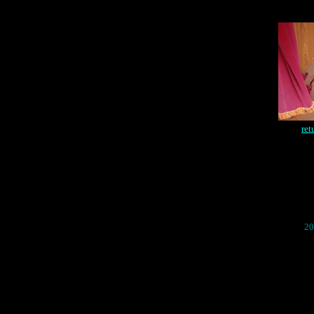
ret
20