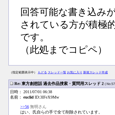
回答可能な書き込み
されている方が積極
です。
（此処までコピペ）
（指定範囲表示中）
もどる
スレッド一覧
お気に入り
新規スレッド作成
Re: 東方創想話 過去作品捜索・質問用スレッド 2
( No.57
日時： 2011/07/01 06:38
名前：
euclid
ID:3IFeX9Mw
>>56
無明さん
はい、氏自らの手で全て削除されています。