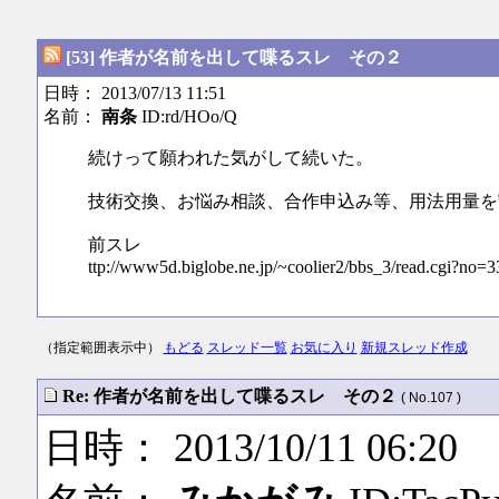
[53] 作者が名前を出して喋るスレ その２
日時： 2013/07/13 11:51
名前：
南条
ID:rd/HOo/Q
続けって願われた気がして続いた。
技術交換、お悩み相談、合作申込み等、用法用量を
前スレ
ttp://www5d.biglobe.ne.jp/~coolier2/bbs_3/read.cgi?no=3
（指定範囲表示中）
もどる
スレッド一覧
お気に入り
新規スレッド作成
Re: 作者が名前を出して喋るスレ その２
( No.107 )
日時： 2013/10/11 06:20