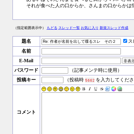
それが食べた人の口からか、さんまの口からかは
（指定範囲表示中）
もどる
スレッド一覧
お気に入り
新規スレッド作成
題名
ス
名前
E-Mail
パスワード
（記事メンテ時に使用）
投稿キー
（投稿時
を入力してくださ
コメント