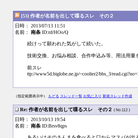
[53] 作者が名前を出して喋るスレ その２
日時： 2013/07/13 11:51
名前：
南条
ID:rd/HOo/Q
続けって願われた気がして続いた。
技術交換、お悩み相談、合作申込み等、用法用量
前スレ
ttp://www5d.biglobe.ne.jp/~coolier2/bbs_3/read.cgi?no
（指定範囲表示中）
もどる
スレッド一覧
お気に入り
新規スレッド作成
Re: 作者が名前を出して喋るスレ その２
( No.112 )
日時： 2013/10/13 19:54
名前：
南条
ID:Brsv8qps
あるいはそのさんまを食べると口からマスパが出