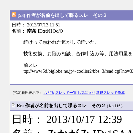
[53] 作者が名前を出して喋るスレ その２
日時： 2013/07/13 11:51
名前：
南条
ID:rd/HOo/Q
続けって願われた気がして続いた。
技術交換、お悩み相談、合作申込み等、用法用量を
前スレ
ttp://www5d.biglobe.ne.jp/~coolier2/bbs_3/read.cgi?no=3
（指定範囲表示中）
もどる
スレッド一覧
お気に入り
新規スレッド作成
Re: 作者が名前を出して喋るスレ その２
( No.116 )
日時： 2013/10/17 12:39