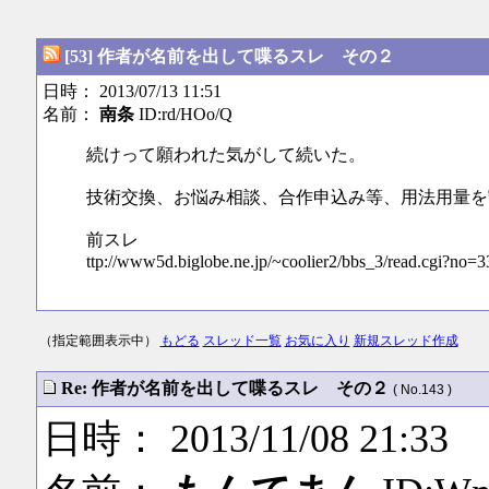
[53] 作者が名前を出して喋るスレ その２
日時： 2013/07/13 11:51
名前：
南条
ID:rd/HOo/Q
続けって願われた気がして続いた。
技術交換、お悩み相談、合作申込み等、用法用量を
前スレ
ttp://www5d.biglobe.ne.jp/~coolier2/bbs_3/read.cgi?no=3
（指定範囲表示中）
もどる
スレッド一覧
お気に入り
新規スレッド作成
Re: 作者が名前を出して喋るスレ その２
( No.143 )
日時： 2013/11/08 21:33