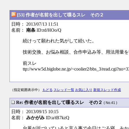
[53] 作者が名前を出して喋るスレ その２
日時： 2013/07/13 11:51
名前：
南条
ID:rd/HOo/Q
続けって願われた気がして続いた。
技術交換、お悩み相談、合作申込み等、用法用量を
前スレ
ttp://www5d.biglobe.ne.jp/~coolier2/bbs_3/read.cgi?no=3
（指定範囲表示中）
もどる
スレッド一覧
お気に入り
新規スレッド作成
Re: 作者が名前を出して喋るスレ その２
( No.41 )
日時： 2013/09/15 10:15
名前：
みかがみ
ID:a/tB7kzQ
台風が近づいていると言う事で今日はごろ寝。みか