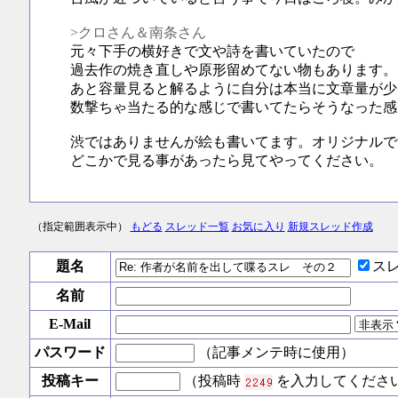
>クロさん＆南条さん
元々下手の横好きで文や詩を書いていたので
過去作の焼き直しや原形留めてない物もあります。
あと容量見ると解るように自分は本当に文章量が少
数撃ちゃ当たる的な感じで書いてたらそうなった感
渋ではありませんが絵も書いてます。オリジナルで
どこかで見る事があったら見てやってください。
（指定範囲表示中）
もどる
スレッド一覧
お気に入り
新規スレッド作成
題名
ス
名前
E-Mail
パスワード
（記事メンテ時に使用）
投稿キー
（投稿時
を入力してくださ