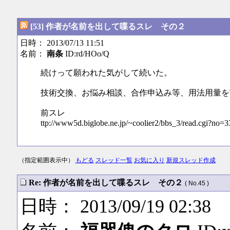
[53] 作者が名前を出して喋るスレ その２
日時： 2013/07/13 11:51
名前：
南条
ID:rd/HOo/Q
続けって願われた気がして続いた。
技術交換、お悩み相談、合作申込み等、用法用量を
前スレ
ttp://www5d.biglobe.ne.jp/~coolier2/bbs_3/read.cgi?no=3
（指定範囲表示中）
もどる
スレッド一覧
お気に入り
新規スレッド作成
Re: 作者が名前を出して喋るスレ その２
( No.45 )
日時： 2013/09/19 02:38