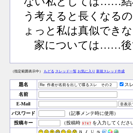
ない私としては……結
う考えると長くなるの
ょっと私は真似できな
家については……後
（指定範囲表示中）
もどる
スレッド一覧
お気に入り
新規スレッド作成
題名
ス
名前
E-Mail
パスワード
（記事メンテ時に使用）
投稿キー
（投稿時
を入力してくださ