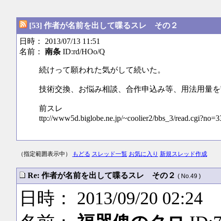
[53] 作者が名前を出して喋るスレ その２
日時： 2013/07/13 11:51
名前：
南条
ID:rd/HOo/Q
続けって願われた気がして続いた。
技術交換、お悩み相談、合作申込み等、用法用量を
前スレ
ttp://www5d.biglobe.ne.jp/~coolier2/bbs_3/read.cgi?no=3
（指定範囲表示中）
もどる
スレッド一覧
お気に入り
新規スレッド作成
Re: 作者が名前を出して喋るスレ その２
( No.49 )
日時： 2013/09/20 02:24