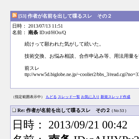
[53] 作者が名前を出して喋るスレ その２
日時： 2013/07/13 11:51
名前：
南条
ID:rd/HOo/Q
続けって願われた気がして続いた。
技術交換、お悩み相談、合作申込み等、用法用量を
前スレ
ttp://www5d.biglobe.ne.jp/~coolier2/bbs_3/read.cgi?no=3
（指定範囲表示中）
もどる
スレッド一覧
お気に入り
新規スレッド作成
Re: 作者が名前を出して喋るスレ その２
( No.53 )
日時： 2013/09/21 00:42