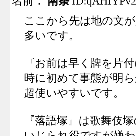
名前：
南条
ID:qAHIYPv
ここから先は地の文が
多いです。
『お前は早く牌を片付
時に初めて事態が明ら
超使いやすいです。
『落語塚』は歌舞伎塚
いじられ役ですが嫌わ