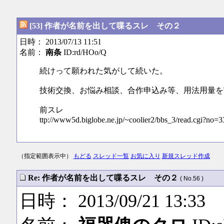
[53] 作者が名前を出して喋るスレ その２
日時： 2013/07/13 11:51
名前：
南条
ID:rd/HOo/Q
続けって願われた気がして続いた。
技術交換、お悩み相談、合作申込み等、用法用量を
前スレ
ttp://www5d.biglobe.ne.jp/~coolier2/bbs_3/read.cgi?no=3
（指定範囲表示中）
もどる
スレッド一覧
お気に入り
新規スレッド作成
Re: 作者が名前を出して喋るスレ その２
( No.56 )
日時： 2013/09/21 13:33