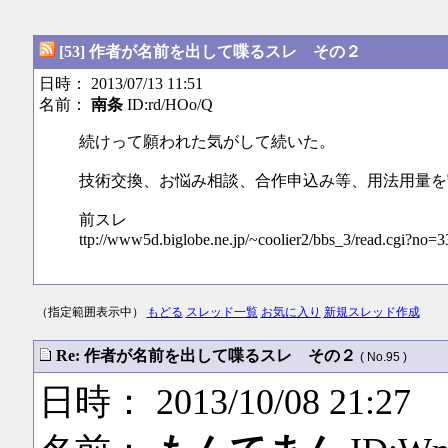
[53] 作者が名前を出して喋るスレ その２
日時： 2013/07/13 11:51
名前：
南条
ID:rd/HOo/Q
続けって願われた気がして続いた。
技術交換、お悩み相談、合作申込み等、用法用量を
前スレ
ttp://www5d.biglobe.ne.jp/~coolier2/bbs_3/read.cgi?no=3
（指定範囲表示中）
もどる
スレッド一覧
お気に入り
新規スレッド作成
Re: 作者が名前を出して喋るスレ その２
( No.95 )
日時： 2013/10/08 21:27