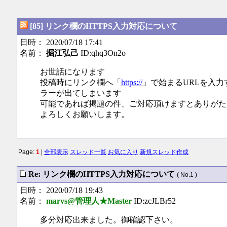
[85] リンク欄のHTTPS入力対応について
日時： 2020/07/18 17:41
名前：
掘江弘己
ID:qhq3On2o
お世話になります
投稿時にリンク欄へ「
https://
」で始まるURLを入
ラーが出てしまいます
可能であれば掲題の件、ご対応頂けますとありがた
よろしくお願いします。
Page:
1
|
全部表示
スレッド一覧
お気に入り
新規スレッド作成
Re: リンク欄のHTTPS入力対応について
( No.1 )
日時： 2020/07/18 19:43
名前：
marvs@管理人★Master
ID:zcJLBr52
多分対応出来ました。御確認下さい。