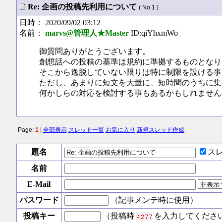
Re: 企画の投稿先利用について
( No.1 )
日時： 2020/09/02 03:12
名前：
marvs@管理人★Master
ID:qiYhxmWo
御質問ありがとうございます。
創想話への投稿の基準は規約に準拠するものとなり
そこから逸脱していない限りは特に制限を設ける事
ただし、あまりに短文を大量に、短時間のうちに集
何かしらの対応を検討する事もあるかもしれません
Page:
1
|
全部表示
スレッド一覧
お気に入り
新規スレッド作成
題名
ス
名前
E-Mail
パスワード
（記事メンテ時に使用）
投稿キー
（投稿時
を入力してくださ