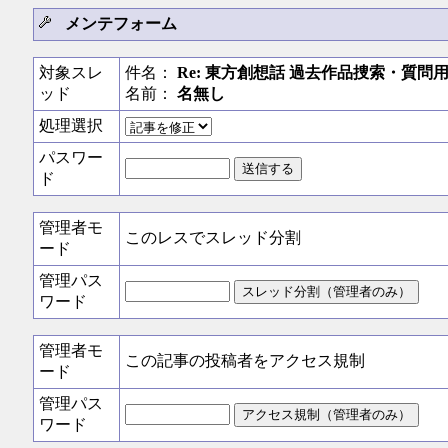
メンテフォーム
対象スレ
件名：
Re: 東方創想話 過去作品捜索・質問用
ッド
名前：
名無し
処理選択
パスワー
ド
管理者モ
このレスでスレッド分割
ード
管理パス
ワード
管理者モ
この記事の投稿者をアクセス規制
ード
管理パス
ワード