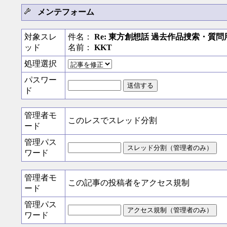
メンテフォーム
対象スレ
件名：
Re: 東方創想話 過去作品捜索・質問
ッド
名前：
KKT
処理選択
パスワー
ド
管理者モ
このレスでスレッド分割
ード
管理パス
ワード
管理者モ
この記事の投稿者をアクセス規制
ード
管理パス
ワード