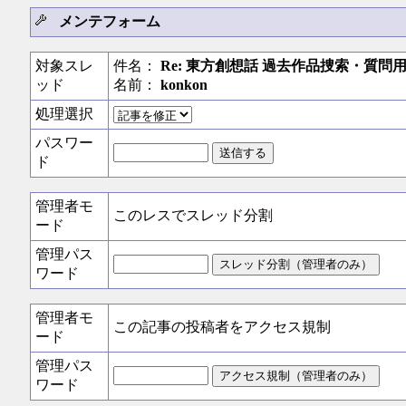
メンテフォーム
対象スレ
件名：
Re: 東方創想話 過去作品捜索・質問用
ッド
名前：
konkon
処理選択
パスワー
ド
管理者モ
このレスでスレッド分割
ード
管理パス
ワード
管理者モ
この記事の投稿者をアクセス規制
ード
管理パス
ワード