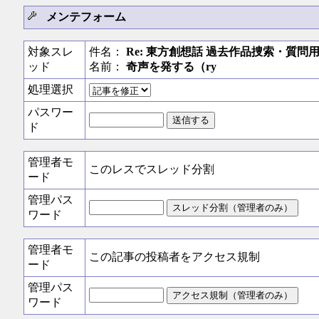
メンテフォーム
対象スレ
件名：
Re: 東方創想話 過去作品捜索・質問用
ッド
名前：
奇声を発する（ry
処理選択
パスワー
ド
管理者モ
このレスでスレッド分割
ード
管理パス
ワード
管理者モ
この記事の投稿者をアクセス規制
ード
管理パス
ワード