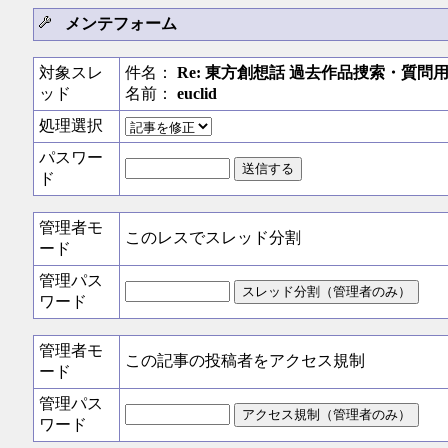
メンテフォーム
対象スレ
件名：
Re: 東方創想話 過去作品捜索・質問用
ッド
名前：
euclid
処理選択
パスワー
ド
管理者モ
このレスでスレッド分割
ード
管理パス
ワード
管理者モ
この記事の投稿者をアクセス規制
ード
管理パス
ワード