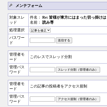
メンテフォーム
対象スレ
件名：
Re: 皆様が東方にはまった切っ掛けは
ッド
名前：
読み専
処理選択
パスワー
ド
管理者モ
このレスでスレッド分割
ード
管理パス
ワード
管理者モ
この記事の投稿者をアクセス規制
ード
管理パス
ワード