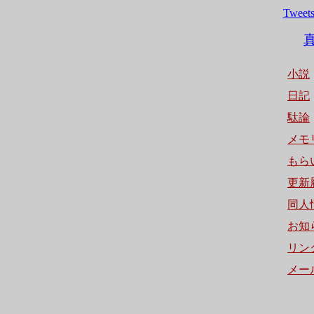
Tweets
小説
日記
駄論
メモ
もら
更新
同人
お知
リン
メー