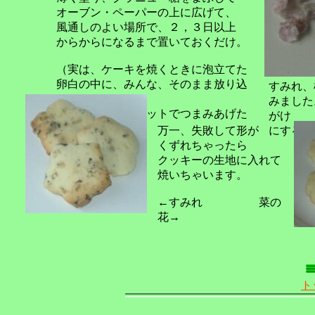
オーブン・ペーパーの上に広げて、
風通しのよい場所で、２，３日以上
からからになるまで置いておくだけ。
（実は、ケーキを焼くときに泡立てた
卵白の中に、みんな、そのまま放り込
すみれ、
ん
みました
でしまい、ピンセットでつまみあげた
がけ
ので
万一、失敗して形が
にすると
すが）
くずれちゃったら
クッキーの生地に入れて
焼いちゃいます。
←すみれ 菜の
花→
ト