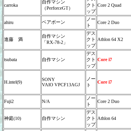
自作マシン
carroka
クト
Core 2 Quad
（PerforceGT）
ップ
ノー
ベアボーン
ahiru
Core 2 Duo
ト
デス
自作マシン
進藤 満
クト
Athlon 64 X2
「RX-78-2」
ップ
デス
tsubata
自作マシン
クト
Core i7
ップ
ノー
SONY
H.intel(9)
Core i7
VAIO VPCF13AGJ
ト
ノー
Fuji2
N/A
Core 2 Duo
ト
デス
神庭(10)
自作マシン
クト
Athlon 64
ップ