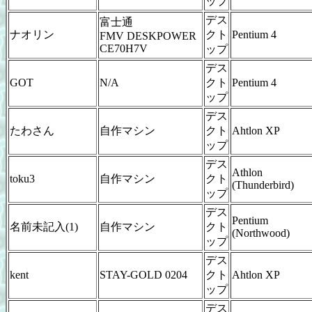
ップ
デス
富士通
ナオリン
クト
Pentium 4
FMV DESKPOWER
CE70H7V
ップ
デス
GOT
N/A
クト
Pentium 4
ップ
デス
たわさん
自作マシン
クト
Ahtlon XP
ップ
デス
Athlon
toku3
自作マシン
クト
(Thunderbird)
ップ
デス
Pentium
名前未記入(1)
自作マシン
クト
(Northwood)
ップ
デス
kent
STAY-GOLD 0204
クト
Ahtlon XP
ップ
デス