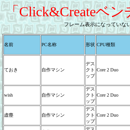
「Click&Crea
フレーム表示になっていな
名前
PC名称
形状
CPU種類
デス
ておき
自作マシン
クト
Core 2 Duo
ップ
デス
wish
自作マシン
クト
Core 2 Duo
ップ
デス
虚塵
自作マシン
クト
Core 2 Duo
ップ
デス