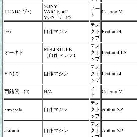
SONY
ノー
HEAD(･∀･)
VAIO typeE
Celeron M
ト
VGN-E71B/S
デス
tear
自作マシン
クト
Pentium 4
ップ
デス
M/B:P3TDLE
オーキド
クト
PentiumIII-S
（自作マシン）
ップ
デス
H.N(2)
自作マシン
クト
Pentium 4
ップ
ノー
西銘俊一(4)
N/A
Celeron M
ト
デス
kawasaki
自作マシン
クト
Ahtlon XP
ップ
デス
akifumi
自作マシン
クト
Ahtlon XP
ップ