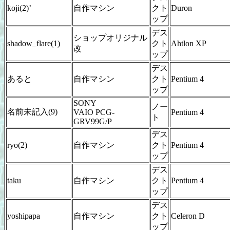
koji(2)’
自作マシン
クト
Duron
ップ
デス
ショップオリジナル
shadow_flare(1)
クト
Ahtlon XP
改
ップ
デス
あると
自作マシン
クト
Pentium 4
ップ
SONY
ノー
名前未記入(9)
VAIO PCG-
Pentium 4
ト
GRV99G/P
デス
ryo(2)
自作マシン
クト
Pentium 4
ップ
デス
taku
自作マシン
クト
Pentium 4
ップ
デス
yoshipapa
自作マシン
クト
Celeron D
ップ