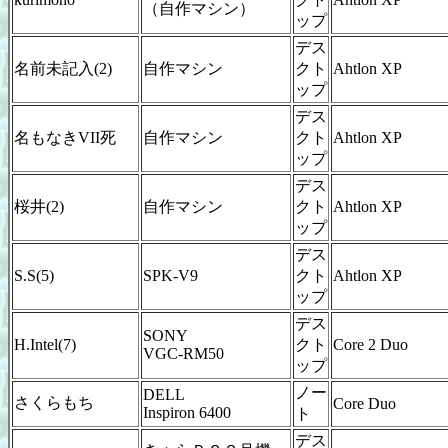
（自作マシン）
ップ
デス
名前未記入(2)
自作マシン
クト
Ahtlon XP
ップ
デス
名もなきVII死
自作マシン
クト
Ahtlon XP
ップ
デス
桜井(2)
自作マシン
クト
Ahtlon XP
ップ
デス
S.S(5)
SPK-V9
クト
Ahtlon XP
ップ
デス
SONY
H.Intel(7)
クト
Core 2 Duo
VGC-RM50
ップ
ノー
DELL
さくらもち
Core Duo
Inspiron 6400
ト
デス