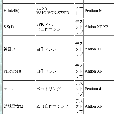
ノー
SONY
H.Intel(6)
Pentium M
VAIO VGN-S72PB
ト
デス
SPK-V7.5
S.S(1)
クト
Ahtlon XP X2
（自作マシン）
ップ
デス
神庭(3)
自作マシン
クト
Ahtlon XP
ップ
デス
yellowbeat
自作マシン
クト
Ahtlon XP
ップ
デス
redhot
ベットリング
クト
Pentium 4
ップ
デス
結城雪女(2)
ぬ（自作マシン？）
クト
Ahtlon XP
ップ