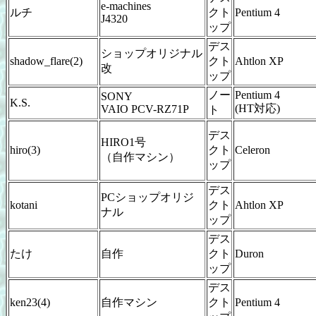
e-machines
ルチ
クト
Pentium 4
J4320
ップ
デス
ショップオリジナル
shadow_flare(2)
クト
Ahtlon XP
改
ップ
ノー
Pentium 4
SONY
K.S.
(HT対応)
VAIO PCV-RZ71P
ト
デス
HIRO1号
hiro(3)
クト
Celeron
（自作マシン）
ップ
デス
PCショップオリジ
kotani
クト
Ahtlon XP
ナル
ップ
デス
たけ
自作
クト
Duron
ップ
デス
ken23(4)
自作マシン
クト
Pentium 4