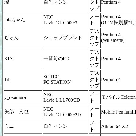
瑠
自作マシン
クト
Pentium 4
ップ
ノー
Pentium 4
NEC
mi-ちゃん
(OEM特別版*1)
Lavie C LC500/3
ト
デス
Pentium 4
ぢゅん
ショップブランド
クト
(Willamette)
ップ
デス
KIN
一昔前のPC
クト
Pentium 4
ップ
デス
SOTEC
Tilt
クト
Pentium 4
PC STATION
ップ
ノー
NEC
モバイルCeleron
y_okamura
Lavie L LL700/3D
ト
ノー
NEC
矢部 真也
Mobile PentiumII
Lavie C LC900/2D
ト
ノー
ウニ
自作マシン
Athlon 64 X2
ト