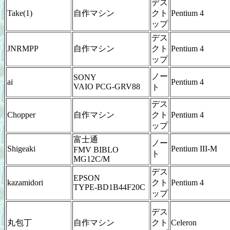
デス
Take(1)
自作マシン
クト
Pentium 4
ップ
デス
JNRMPP
自作マシン
クト
Pentium 4
ップ
ノー
SONY
ai
Pentium 4
VAIO PCG-GRV88
ト
デス
Chopper
自作マシン
クト
Pentium 4
ップ
富士通
ノー
Shigeaki
Pentium III-M
FMV BIBLO
ト
MG12C/M
デス
EPSON
kazamidori
クト
Pentium 4
TYPE-BD1B44F20C
ップ
デス
丸包丁
自作マシン
クト
Celeron