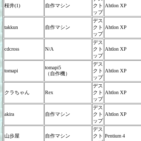
桜井(1)
自作マシン
クト
Ahtlon XP
ップ
デス
takkun
自作マシン
クト
Ahtlon XP
ップ
デス
cdcross
N/A
クト
Ahtlon XP
ップ
デス
tomapi5
tomapi
クト
Ahtlon XP
（自作機）
ップ
デス
クラちゃん
Rex
クト
Ahtlon XP
ップ
デス
akira
自作マシン
クト
Ahtlon XP
ップ
デス
山歩屋
自作マシン
クト
Pentium 4