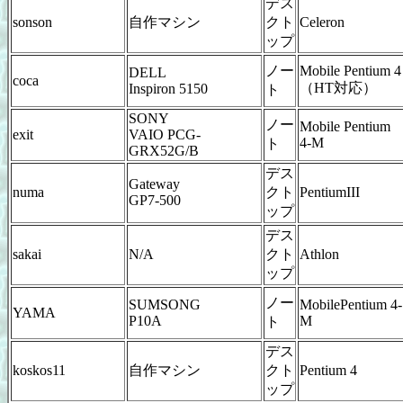
デス
sonson
自作マシン
クト
Celeron
ップ
ノー
Mobile Pentium 4
DELL
coca
（HT対応）
Inspiron 5150
ト
SONY
ノー
Mobile Pentium
exit
VAIO PCG-
4-M
ト
GRX52G/B
デス
Gateway
numa
クト
PentiumIII
GP7-500
ップ
デス
sakai
N/A
クト
Athlon
ップ
ノー
SUMSONG
MobilePentium 4-
YAMA
P10A
M
ト
デス
koskos11
自作マシン
クト
Pentium 4
ップ