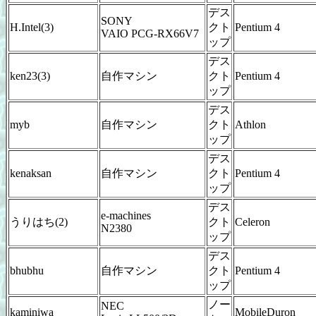
デス
SONY
H.Intel(3)
クト
Pentium 4
VAIO PCG-RX66V7
ップ
デス
ken23(3)
自作マシン
クト
Pentium 4
ップ
デス
myb
自作マシン
クト
Athlon
ップ
デス
kenaksan
自作マシン
クト
Pentium 4
ップ
デス
e-machines
うりはち(2)
クト
Celeron
N2380
ップ
デス
bhubhu
自作マシン
クト
Pentium 4
ップ
ノー
NEC
kaminiwa
MobileDuron