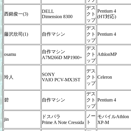
デス
Pentium 4
DELL
西銘俊一(3)
クト
Dimension 8300
(HT対応)
ップ
デス
藤沢欣司(1)
自作マシン
クト
Pentium 4
ップ
デス
自作マシン
osamu
クト
AthlonMP
A7M266D MP1900+
ップ
デス
SONY
玲人
クト
Celeron
VAIO PCV-MX3ST
ップ
デス
碧
自作マシン
クト
Pentium 4
ップ
ノー
ドスパラ
モバイルAthlon
jin
ト
Prime A Note Cressida
XP-M