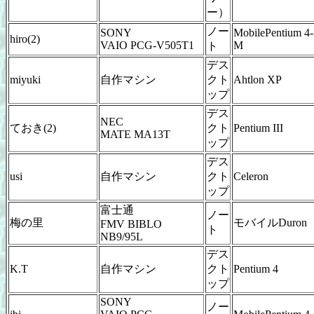
ー）
ノー
SONY
MobilePentium 4-
hiro(2)
VAIO PCG-V505T1
M
ト
デス
miyuki
自作マシン
クト
Ahtlon XP
ップ
デス
NEC
ておき(2)
クト
Pentium III
MATE MA13T
ップ
デス
usi
自作マシン
クト
Celeron
ップ
富士通
ノー
梅の里
モバイルDuron
FMV BIBLO
ト
NB9/95L
デス
K.T
自作マシン
クト
Pentium 4
ップ
SONY
ノー