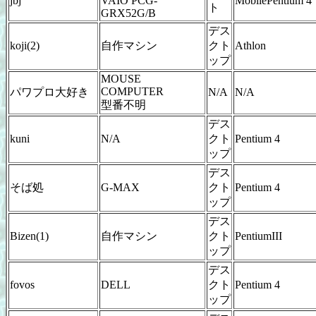
jbj
VAIO PCG-
MobilePentium 4
ト
GRX52G/B
デス
koji(2)
自作マシン
クト
Athlon
ップ
MOUSE
COMPUTER
パワプロ大好き
N/A
N/A
型番不明
デス
kuni
N/A
クト
Pentium 4
ップ
デス
そば処
G-MAX
クト
Pentium 4
ップ
デス
Bizen(1)
自作マシン
クト
PentiumIII
ップ
デス
fovos
DELL
クト
Pentium 4
ップ