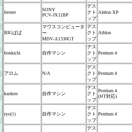
デス
SONY
freeter
クト
Ahtlon XP
PCV-JX11BP
ップ
デス
マウスコンピュータ
BIGぱぱ
クト
Athlon
ー
MDV-A1330GT
ップ
デス
bonkichi
自作マシン
クト
Pentium 4
ップ
デス
アロム
N/A
クト
Pentium 4
ップ
デス
Pentium 4
kanken
自作マシン
クト
(HT対応)
ップ
デス
ryo(1)
自作マシン
クト
Pentium 4
ップ
デス