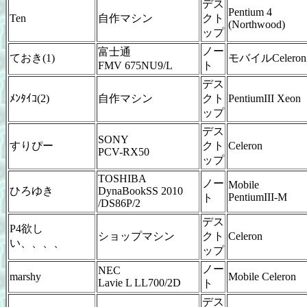
デス
Pentium 4
Ten
自作マシン
クト
(Northwood)
ップ
ノー
富士通
ておき(1)
モバイルCeleron
FMV 675NU9/L
ト
デス
ﾒﾝﾀｲｺ(2)
自作マシン
クト
PentiumIII Xeon
ップ
デス
SONY
すりぴー
クト
Celeron
PCV-RX50
ップ
TOSHIBA
ノー
Mobile
ひろゆき
DynaBookSS 2010
PentiumIII-M
ト
/DS86P/2
デス
P4欲し
ショップマシン
クト
Celeron
い、、、、
ップ
ノー
NEC
marshy
Mobile Celeron
Lavie L LL700/2D
ト
デス