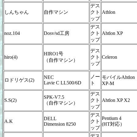
デス
しんちゃん
自作マシン
クト
Athlon
ップ
デス
noz.104
Dosv/sd工房
クト
Ahtlon XP
ップ
デス
HIRO1号
hiro(4)
クト
Celeron
（自作マシン）
ップ
ノー
NEC
モバイルAhtlon
ロドリゲス(2)
Lavie C LL500/6D
ト
XP-M
デス
SPK-V7.5
S.S(2)
クト
Ahtlon XP X2
（自作マシン）
ップ
デス
Pentium 4
DELL
A.K
クト
Dimension 8250
(HT対応）
ップ
デス