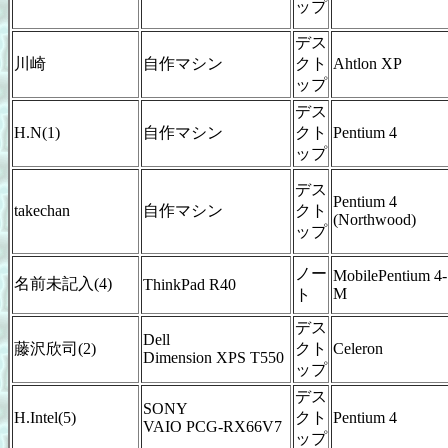
ップ
デス
川崎
自作マシン
クト
Ahtlon XP
ップ
デス
H.N(1)
自作マシン
クト
Pentium 4
ップ
デス
Pentium 4
takechan
自作マシン
クト
(Northwood)
ップ
ノー
MobilePentium 4-
名前未記入(4)
ThinkPad R40
M
ト
デス
Dell
藤沢欣司(2)
クト
Celeron
Dimension XPS T550
ップ
デス
SONY
H.Intel(5)
クト
Pentium 4
VAIO PCG-RX66V7
ップ