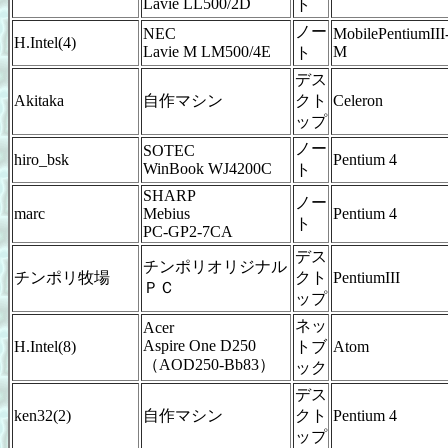
Lavie LL500/2D
ト
ノー
NEC
MobilePentiumIII
H.Intel(4)
Lavie M LM500/4E
M
ト
デス
Akitaka
自作マシン
クト
Celeron
ップ
ノー
SOTEC
hiro_bsk
Pentium 4
WinBook WJ4200C
ト
SHARP
ノー
marc
Mebius
Pentium 4
ト
PC-GP2-7CA
デス
チンポリオリジナル
チンポリ牧場
クト
PentiumIII
ＰＣ
ップ
ネッ
Acer
Aspire One D250
H.Intel(8)
トブ
Atom
（AOD250-Bb83）
ック
デス
ken32(2)
自作マシン
クト
Pentium 4
ップ