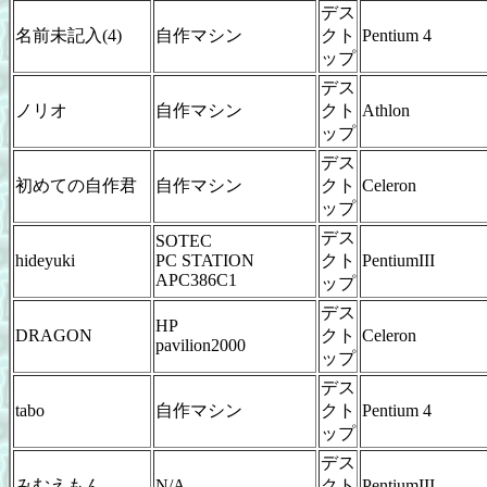
デス
名前未記入(4)
自作マシン
クト
Pentium 4
ップ
デス
ノリオ
自作マシン
クト
Athlon
ップ
デス
初めての自作君
自作マシン
クト
Celeron
ップ
デス
SOTEC
hideyuki
PC STATION
クト
PentiumIII
APC386C1
ップ
デス
HP
DRAGON
クト
Celeron
pavilion2000
ップ
デス
tabo
自作マシン
クト
Pentium 4
ップ
デス
みむえもん
N/A
クト
PentiumIII