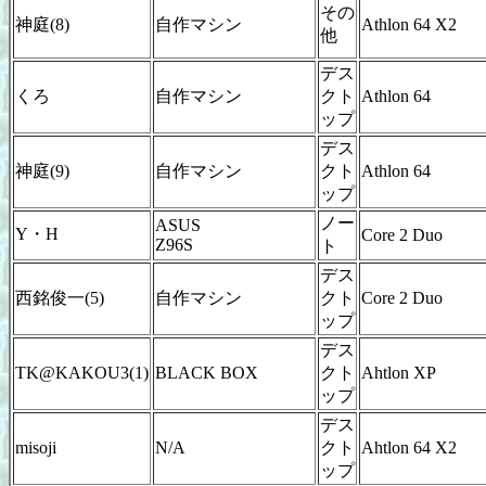
その
神庭(8)
自作マシン
Athlon 64 X2
他
デス
くろ
自作マシン
クト
Athlon 64
ップ
デス
神庭(9)
自作マシン
クト
Athlon 64
ップ
ノー
ASUS
Y・H
Core 2 Duo
Z96S
ト
デス
西銘俊一(5)
自作マシン
クト
Core 2 Duo
ップ
デス
TK@KAKOU3(1)
BLACK BOX
クト
Ahtlon XP
ップ
デス
misoji
N/A
クト
Ahtlon 64 X2
ップ