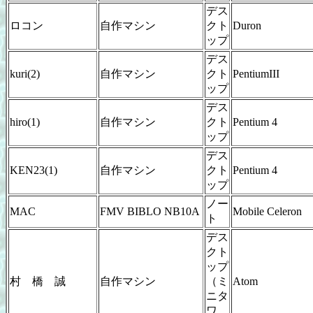
デス
ロコン
自作マシン
クト
Duron
ップ
デス
kuri(2)
自作マシン
クト
PentiumIII
ップ
デス
hiro(1)
自作マシン
クト
Pentium 4
ップ
デス
KEN23(1)
自作マシン
クト
Pentium 4
ップ
ノー
MAC
FMV BIBLO NB10A
Mobile Celeron
ト
デス
クト
ップ
村 橋 誠
自作マシン
（ミ
Atom
ニタ
ワ