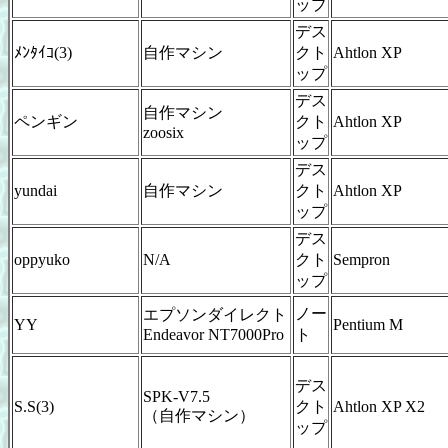
ップ
デス
ﾒﾝﾀｲｺ(3)
自作マシン
クト
Ahtlon XP
ップ
デス
自作マシン
ペンギン
クト
Ahtlon XP
zoosix
ップ
デス
yundai
自作マシン
クト
Ahtlon XP
ップ
デス
oppyuko
N/A
クト
Sempron
ップ
ノー
エプソンダイレクト
YY
Pentium M
Endeavor NT7000Pro
ト
デス
SPK-V7.5
S.S(3)
クト
Ahtlon XP X2
（自作マシン）
ップ