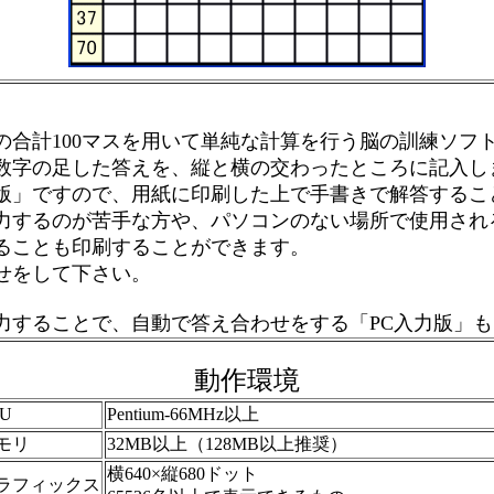
スの合計100マスを用いて単純な計算を行う脳の訓練ソフ
数字の足した答えを、縦と横の交わったところに記入し
版」ですので、用紙に印刷した上で手書きで解答するこ
力するのが苦手な方や、パソコンのない場所で使用され
ることも印刷することができます。
せをして下さい。
力することで、自動で答え合わせをする「PC入力版」
動作環境
U
Pentium-66MHz以上
モリ
32MB以上（128MB以上推奨）
横640×縦680ドット
ラフィックス