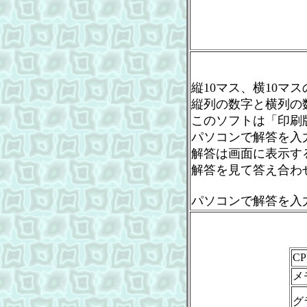
縦10マス、横10マ
縦列の数字と横列の
このソフトは「印刷
パソコンで解答を入
解答は画面に表示す
解答を見て答え合わ
パソコンで解答を入
CP
メ
グ