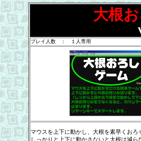
大根お
プレイ人数 ： １人専用
マウスを上下に動かし、大根を素早くおろ
しっかりと上下に動かさないと大根は減ら