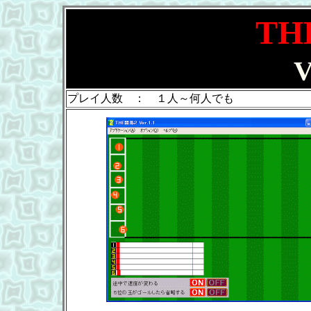
T
V
プレイ人数 ： １人～何人でも