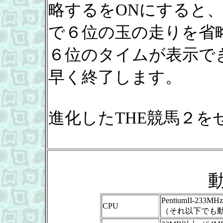
略するをONにすると
で６位の玉の走りを省
６位のタイムが表示で
早く終了します。
進化したTHE競馬２を
PentiumII-233M
CPU
（それ以下でも