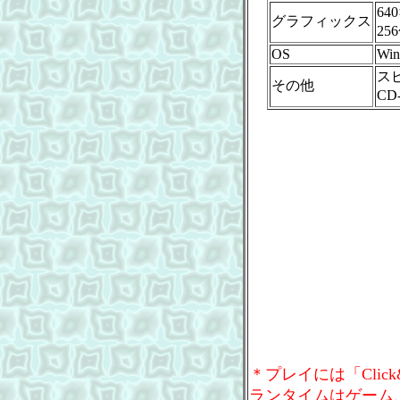
64
グラフィックス
25
OS
Win
ス
その他
C
＊プレイには「Clic
ランタイムはゲーム