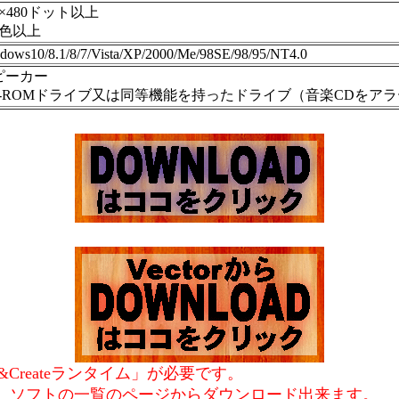
0×480ドット以上
6色以上
dows10/8.1/8/7/Vista/XP/2000/Me/98SE/98/95/NT4.0
ピーカー
D-ROMドライブ又は同等機能を持ったドライブ（音楽CDをア
k&Createランタイム」が必要です。
、ソフトの一覧のページからダウンロード出来ます。