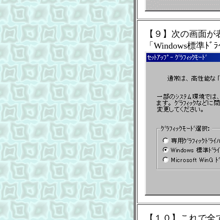
【９】次の画面が
「Windows標準ﾄ
【１０】これで全