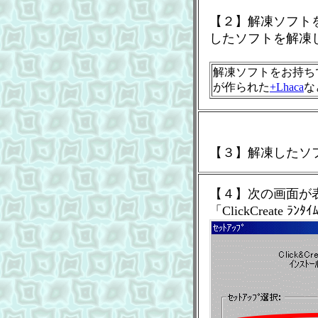
【２】解凍ソフト
したソフトを解凍
解凍ソフトをお持ち
が作られた
+Lhaca
な
【３】解凍したソ
【４】次の画面が
「ClickCreate