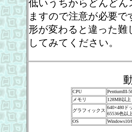
低いうちからどんどん
ますので注意が必要で
形が変わると違った難
してみてください。
CPU
PentiumII
メモリ
128MB以
640×480
グラフィックス
65536色
OS
Windows10/8