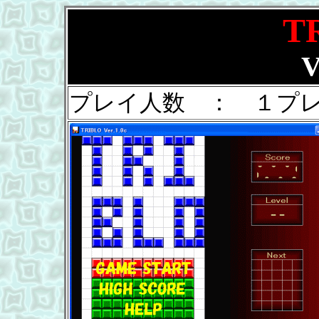
T
V
プレイ人数 ： １プ