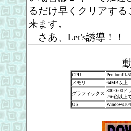
るだけ早くクリアする
来ます。
さあ、Let's誘導！！
CPU
PentiumII
メモリ
64MB以上
800×600
グラフィックス
256色以
OS
Windows10/8