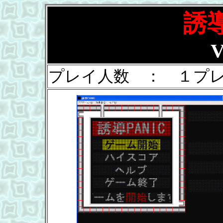
誘導
V
プレイ人数 ： １プ