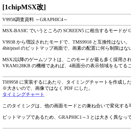
[1chipMSX改]
V9958調査資料 ～GRAPHIC4～
MSX-BASIC でいうところの SCREEN5 に相当するモードが G
V9938 から増設されたモードで、TMS9918 と互換性はない。
4bit/pixel のビットマップ画面で、画素の配置に何ら制限はな
MSX2以降のゲームソフトは、このモードが最も多く採用さ
VRAM128KB の機種であれば、4画面分の表示領域をもて
TH9958 に実装するにあたり、タイミングチャートを作成し
※大きいので、画像ではなく PDF にした。
タイミングチャート
このタイミングは、他の画面モードとの兼ね合いで変化する
ビットマップであるため、GRAPHIC1～3 とは大きく異なっ