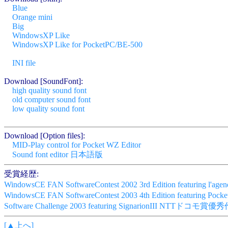
Blue
Orange mini
Big
WindowsXP Like
WindowsXP Like for PocketPC/BE-500
INI file
Download [SoundFont]:
high quality sound font
old computer sound font
low quality sound font
Download [Option files]:
MID-Play control for Pocket WZ Editor
Sound font editor 日本語版
受賞経歴:
WindowsCE FAN SoftwareContest 2002 3rd Edition featuring l'ag
WindowsCE FAN SoftwareContest 2003 4th Edition featurin
Software Challenge 2003 featuring SignarionIII NTTドコモ賞
[▲上へ]