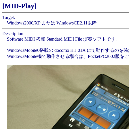
[MID-Play]
Target:
Windows2000/XP または WindowsCE2.11以降
Description:
Software MIDI 搭載 Standard MIDI File 演奏ソフトです。
WindowsMobile6搭載の docomo HT-01A にて動作す
WindowsMobile機で動作させる場合は、PocketPC2002