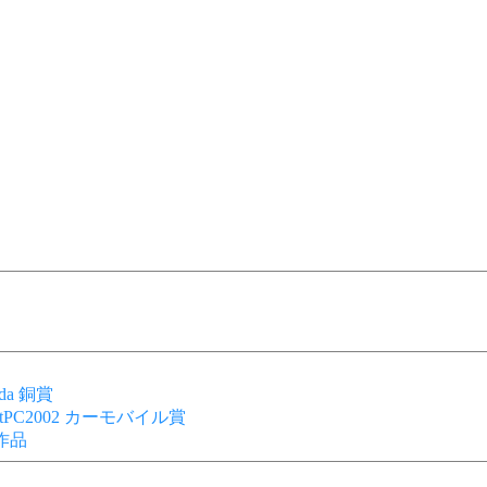
enda 銅賞
g PocketPC2002 カーモバイル賞
優秀作品