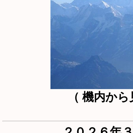
（ 機内か
２０２６年