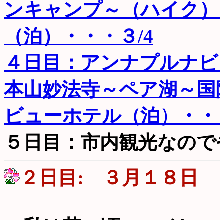
ンキャンプ～（ハイク）
（泊）・・・３/4
４日目：アンナプルナビ
本山妙法寺～ペア湖～国
ビューホテル（泊）・・・
５日目：市内観光なので
２日目: ３月１８日